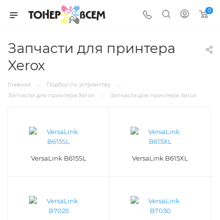
0
Запчасти для принтера
Xerox
—
—
Главная
Подбор по устройству
—
Запчасти для принтера Xerox
Запчасти для принтера Xerox
VersaLink B615SL
VersaLink B615XL