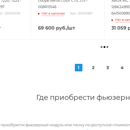
 7220, 7225 -
сборе Xerox Color C75, J75 -
Xerox WC 5
797
008R13146
126K24993,
641S00690
Нет в наличии
рт.: 00002039
Арт.: 00001937
Нет в на
т
69 600
руб.
/шт
31 059
р
1
2
3
4
Где приобрести фьюзерн
о приобрести фьюзерный модуль или печку по доступной стоимос