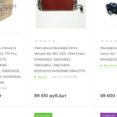
(печка) в
Узел ремня фьюзера Xerox
Фьюзерный
i, 770 Pro,
Versant 80, 180, 2100, 3100 Press -
Xerox WC 7
 C70,
001R00620, 126K34853,
604K62230
9065 -
126K34854, 126K24855,
Достато
, 008R13059,
622S02023 641S01088 126K43770
0, 641S00649,
Много
Арт.: 00-00001788
360
00063
т
89 610
руб.
/шт
69 600
Оригинал
Советуем