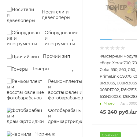
Носители и
девелоперы
Оборудование
и
инструменты
Прочий зип
Фьюзерный модуль 
сборе Xerox 700, 700
Тонеры
Color 550, 560, C60,
PrimeLink C9070, C
Ремкомплекты
8R13065, 008R13065
и
008R13102, 126K2513
восстановление
655N50028, 126K28
фотобарабанов
Много
Арт.: 000
Фотобарабаны
45 240
руб.
/ш
и
драмкартриджи
Чернила
Оригинал