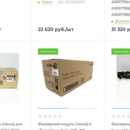
A161R71944
Много
Арт.: 00-00002511
A161R71966
A161R7198
Достато
т
22 620
руб.
/шт
31 320
р
Оригинал
Оригинал
(печка) для
Фьюзерный модуль (печка) в
Фьюзерный