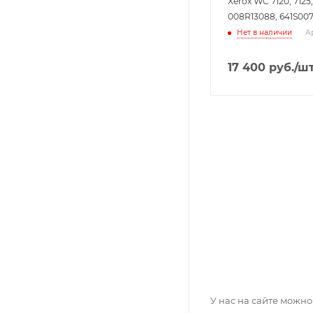
Xerox WC 7120, 7125,
008R13088, 641S00
Нет в наличии
А
17 400
руб.
/ш
У нас на сайте можн