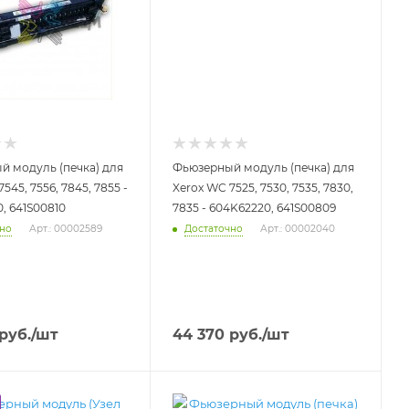
 модуль (печка) для
Фьюзерный модуль (печка) для
545, 7556, 7845, 7855 -
Xerox WC 7525, 7530, 7535, 7830,
, 641S00810
7835 - 604K62220, 641S00809
чно
Достаточно
Арт.: 00002589
Арт.: 00002040
руб.
/шт
44 370
руб.
/шт