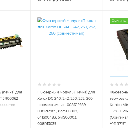
Оригинал
(печка) для
Фьюзерный модуль (Печка) для
Фьюзерны
 115R00062
Xerox DC 240, 242, 250, 252, 260
термозакр
(совместимая) - 008R12989,
Konica Mi
: 00001688
008R12989, 622S00807,
C258, C28
641S00483, 641S00003,
(Оригинал
008R13039
A161R71911