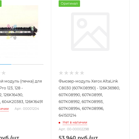
Оригинал
 модуль (печка) для
Фьюзер-модуль Xerox AltaLink
ro 123, 128 -
C8030 (607K08990) - 126K36980,
, 126K16490,
607K08990, 607K08991,
, 604K20383, 126K16491
607K08992, 607K08993,
607K08994, 607K08996,
личии
Арт.: 00001204
641S01214
Нет в наличии
Арт.: 00-00002298
руб.
/шт
53 940
руб.
/шт