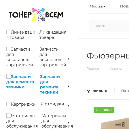
Под
Москва
Ликвидация
товара
Запчасти
Фьюзерный
для
восстанов.
картриджей
—
—
Главная
Каталог
Запчасти
для
ремонта
По п
техники
ФИЛЬТР
Картриджи
Оригинал
Материалы
для
обслуживания