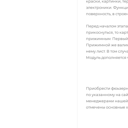
краски, картинки, те
электроники. Функци
поверхность, в строе
Перед началом этапа
прикоснуться, то кар
прижимным. Первый в
Прижимной же валик 
нему лист. В том слу
Модуль дополняется 
Приобрести фюьзерны
по указанному на са
менеджерами нашей п
отмечены основные ха