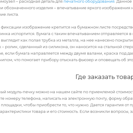
рмоузел – расходная деталь для
печатного оборудования
. Данное
и обозначенного изделия – впечатывание яркого изображения н
ние листа.
 фиксации изображение крепится на бумажном листе посредство
тинка испортится. Бумага с таким впечатыванием отправляется в
ыглядит как полая трубка из металла, на нее нанесено покрыти
– ролик, сделанный из силикона, он наносится на стальной стер
чае, если бумага направляется между двумя валами, краска под д
чипом, что помогает прибору отыскать фьюзер и оповещать об эт
Где заказать това
й модуль-печку можно на нашем сайте по приемлемой стоимост
йте номеру телефона, написать на электронную почту, форму обр
лощадки, чтобы приобрести то, что нужно. Дается гарантия от 
рактеристики товара и его стоимость. Если возникли вопросы, з