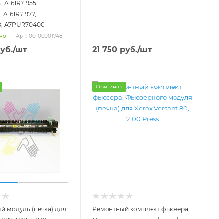
, A161R71955,
, A161R71977,
8, A7PUR70400
чно
Арт.: 00-00001748
уб.
/шт
21 750
руб.
/шт
Оригинал
 модуль (печка) для
Ремонтный комплект фьюзера,