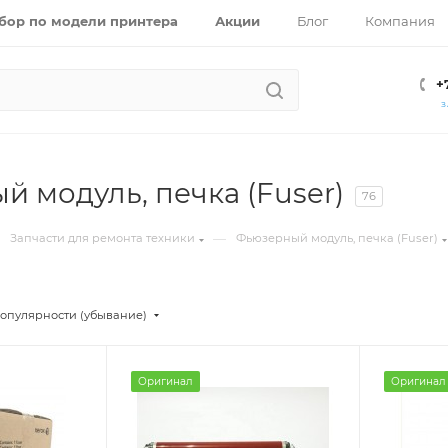
бор по модели принтера
Акции
Блог
Компания
+
З
 модуль, печка (Fuser)
76
—
Запчасти для ремонта техники
Фьюзерный модуль, печка (Fuser)
опулярности (убывание)
Оригинал
Оригинал