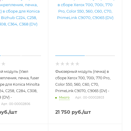
й модуль (Узел
Фьюзерный модуль (печка) в
епления, печка, fuser
сборе Xerox 700, 700i, 770 Pro,
оре для Konica Minolta
Color 550, 560, C60, C70,
4, C258, C284, C308,
PrimeLink C9070, C9065 (DV) -
 (DV) -
Много
Арт.: 00-00002803
Арт.: 00-00002806
уб.
/шт
21 750
руб.
/шт