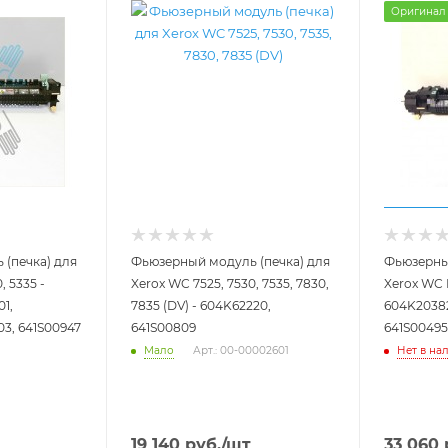
Оригинал
(печка) для
Фьюзерный модуль (печка) для
Фьюзерный
, 5335 -
Xerox WC 7525, 7530, 7535, 7830,
Xerox WC P
01,
7835 (DV) - 604K62220,
604K20382
03, 641S00947
641S00809
641S00495
Мало
Нет в на
Арт.: 00-00002601
19 140
руб.
/шт
33 060