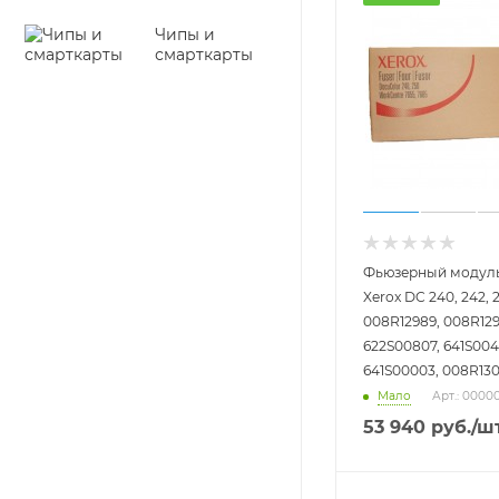
Чипы и
смарткарты
Фьюзерный модуль
Xerox DC 240, 242, 2
008R12989, 008R129
622S00807, 641S004
641S00003, 008R13
Мало
Арт.: 0000
53 940
руб.
/ш