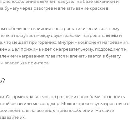
 приспособление выглядит как узел на базе механики и
а бумагу через разогрев и впечатывание краски в
м небольшого влияния электростатики, если же к нему
 печь и поступает между двумя валами: нагревательным и
е, что мешает пригоранию. Внутри – компонент нагревания.
жень. Вал прижима идет к нагревательному, подсоединяя к
авлением нагревания плавится и впечатывается в бумагу.
ом владельца принтера.
р?
и. Оформить заказ можно разными способами: позвонить
атной связи или мессенджер. Можно проконсультироваться с
производителя на все виды приспособлений. На сайте
адавайте их.