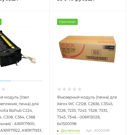
Оригинал
й модуль (Узел
Фьюзерный модуль (печка) для
епления, печка) для
Xerox WC C2128, C2636, C3545,
nolta Bizhub C224,
7228, 7235, 7245, 7328, 7335,
4, C308, C364, C368
7345, 7346 - 008R13028,
ьная) - A161R71900,
641S00098
, A161R71922, A161R71933,
Достаточно
Арт.: 00000091