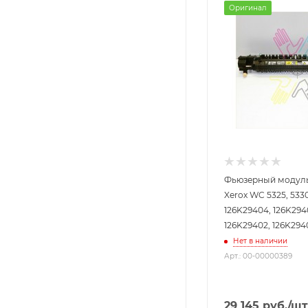
Оригинал
Фьюзерный модуль 
Xerox WC 5325, 5330
126K29404, 126K294
126K29402, 126K294
Нет в наличии
Арт.: 00-00000389
29 145
руб.
/шт