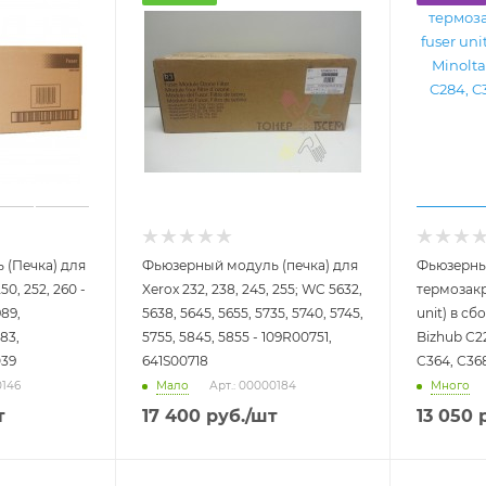
 (Печка) для
Фьюзерный модуль (печка) для
Фьюзерны
50, 252, 260 -
Xerox 232, 238, 245, 255; WC 5632,
термозакр
89,
5638, 5645, 5655, 5735, 5740, 5745,
unit) в сб
83,
5755, 5845, 5855 - 109R00751,
Bizhub C22
039
641S00718
C364, C368
Мало
Много
0146
Арт.: 00000184
т
17 400
руб.
/шт
13 050
р