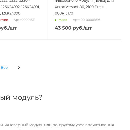
222, 5225, 5230 -
Фьюзерного модуля (печка) для
 126K24992, 126K24991,
Xerox Versant 80, 2100 Press -
, 126K24990
008R13170
личии
Мало
Арт.: 00001671
Арт.: 00-00001695
уб.
/шт
43 500
руб.
/шт
Все
ый модуль?
ти. Фьюзерный модуль или по-другому узел впечатывания