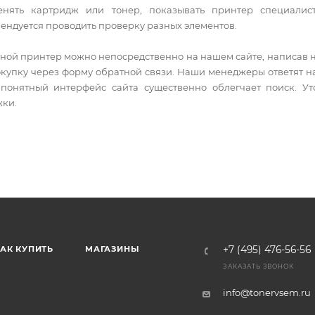
енять картридж или тонер, показывать принтер специалист
ндуется проводить проверку разных элементов.
ной принтер можно непосредственно на нашем сайте, написав н
упку через форму обратной связи. Наши менеджеры ответят на 
 понятный интерфейс сайта существенно облегчает поиск. У
жки.
АК КУПИТЬ
МАГАЗИНЫ
+7 (495) 476-56-56
ЗАКАЗАТЬ ЗВОНОК
info@tonervsem.ru