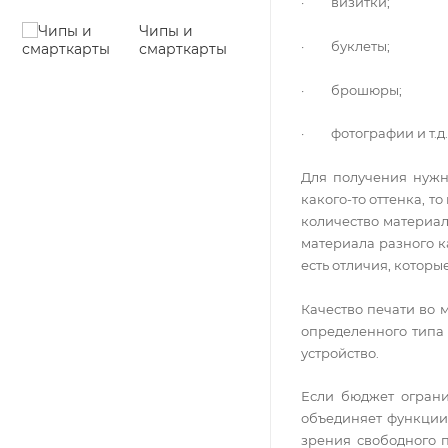
· визитки;
Чипы и
· буклеты;
смарткарты
· брошюры;
· фотографии и т.д.
Для получения нужно
какого-то оттенка, 
количество материал
материала разного к
есть отличия, которы
Качество печати во 
определенного типа 
устройство.
Если бюджет ограни
объединяет функции 
зрения свободного п