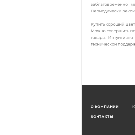
заблаговременно м
Периодически рекоме
Купить хороший цвет
Можно совершить пок
товара. Интуитивно
технической поддер
О КОМПАНИИ
К
КОНТАКТЫ