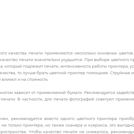
го качества печати применяются несколько основных цветов.
то качество печати значительно ухудшится. При выборе цветног
а, который подлежит печати, интенсивность работы принтера, у
ачества, то лучше брать цветной принтер помощнее. Струйные 
е влияют и на стоимость.
многом зависит от применяемой бумаги. Рекомендуется задейст
печати. В частности, для печати фотографий советуют применят
чен, рекомендуется вместо одного цветного принтера приоб
не только принтера, но также сканера и ксерокса, это выгодно
ространства. Чтобы качество печати не снижалось, рекоменд