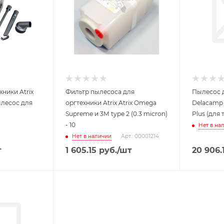
ники Atrix
Фильтр пылесоса для
Пылесос 
ылесос для
оргтехники Atrix Atrix Omega
Delacamp 
Supreme и 3M type 2 (0.3 micron)
Plus (для 
- 10
Нет в на
Нет в наличии
Арт.: 00001214
т
1 605.15
руб.
/шт
20 906.