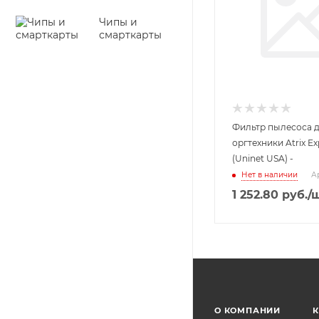
Чипы и
смарткарты
Фильтр пылесоса 
оргтехники Atrix E
(Uninet USA) -
Нет в наличии
Ар
1 252.80
руб.
/
О КОМПАНИИ
К