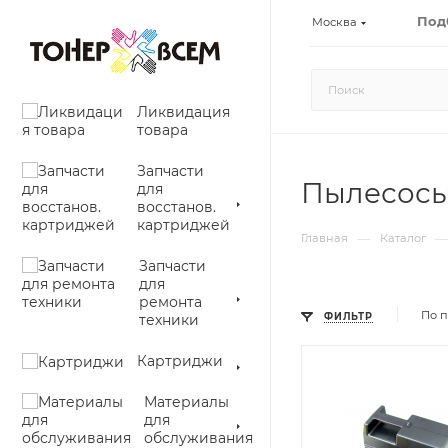
Под
Москва
Ликвидация
товара
Запчасти
Пылесосы
для
восстанов.
картриджей
—
—
Главная
Каталог
Запчасти
для
ремонта
По п
техники
ФИЛЬТР
Картриджи
Материалы
для
обслуживания