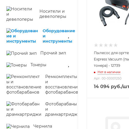
Носители и
девелоперы
Оборудование
и
инструменты
Прочий зип
Пылесос для оргтех
Express Vacuum (п
Тонеры
тонера) - 12739
Нет в наличии
Ремкомплекты
Арт.: 00-00001250
и
14 094
руб.
/ш
восстановление
фотобарабанов
Фотобарабаны
и
драмкартриджи
Чернила