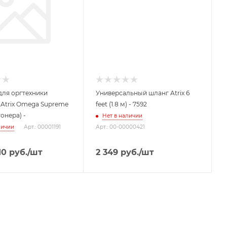
для оргтехники
Универсальный шланг Atrix 6
Atrix Omega Supreme
feet (1.8 м) - 7592
тонера) -
Нет в наличии
личии
Арт.: 00001191
Арт.: 00-00000421
10
руб.
/шт
2 349
руб.
/шт