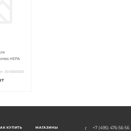
для
xpress HEPA
т.: 00-00001251
шт
АК КУПИТЬ
МАГАЗИНЫ
+7 (495) 476-56-56