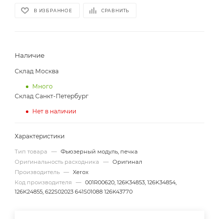
В ИЗБРАННОЕ
СРАВНИТЬ
Наличие
Склад Москва
Много
Склад Санкт-Петербург
Нет в наличии
Характеристики
Тип товара
—
Фьюзерный модуль, печка
Оригинальность расходника
—
Оригинал
Производитель
—
Xerox
Код производителя
—
001R00620, 126K34853, 126K34854,
126K24855, 622S02023 641S01088 126K43770