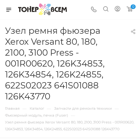
0
Узел ремня фьюзера
Xerox Versant 80, 180,
2100, 3100 Press -
001R00620, 126K34853,
126K34854, 126K24855,
622S02023 641S01088
126K43770
—
—
—
Главная
Каталог
Запчасти для ремонта техники
—
Фьюзерный модуль, печка (Fuser)
Узел ремня фьюзера Xerox Versant 80, 180, 2100, 3100 Press - 001R00620,
126K34853, 126K34854, 126K24855, 622S02023 641S01088 126K43770