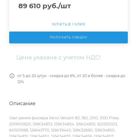
89 610
руб.
/шт
КУПИТЬ В 1 КЛИК
ПОЛУЧИТЬ СКИДКУ
Цена указана с учетом НДС!
от 5 до 20 штук - скидка до 6%, от 20 и более - скидка до
12%
Описание
Узел ремня фьюзера Xerox Versant 80, 180, 2100, 3100 Press
(001R00620, 126K34853, 126K34854, 126K24855, 622S02023,
641S01088, 126K43770, 126K39440, 126K32880, 126K34850,
126K34851, 126K34852, 126K34855, 126K34856, 126K34857,