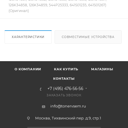
126K34858, 126K34859, 544P25333, 641S01235, 641S01267)
(Оригинал)
ХАРАКТЕРИСТИКИ
СОВМЕСТИМЫЕ УСТРОЙСТВА
О КОМПАНИИ
КАК КУПИТЬ
МАГАЗИНЫ
КОНТАКТЫ
+7 (495) 476-56-56
ЗАКАЗАТЬ ЗВОНОК
info@tonervsem.ru
Москва, Тихвинский пер. д.9, стр.1