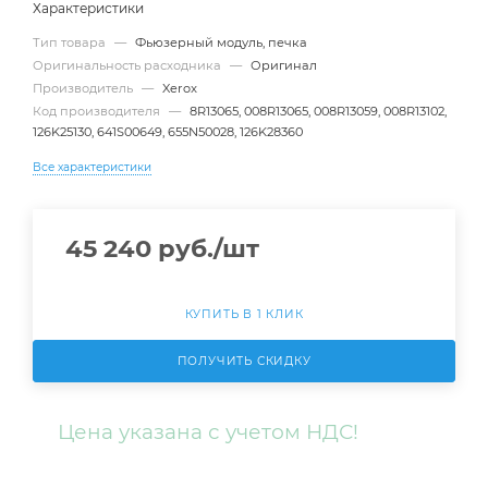
Характеристики
Тип товара
—
Фьюзерный модуль, печка
Оригинальность расходника
—
Оригинал
Производитель
—
Xerox
Код производителя
—
8R13065, 008R13065, 008R13059, 008R13102,
126K25130, 641S00649, 655N50028, 126K28360
Все характеристики
45 240
руб.
/шт
КУПИТЬ В 1 КЛИК
ПОЛУЧИТЬ СКИДКУ
Цена указана с учетом НДС!