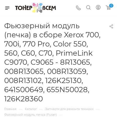
0
Фьюзерный модуль
(печка) в сборе Xerox 700,
700i, 770 Pro, Color 550,
560, C60, C70, PrimeLink
C9070, C9065 - 8R13065,
008R13065, 008R13059,
008R13102, 126K25130,
641S00649, 655N50028,
126K28360
—
—
—
Главная
Каталог
Запчасти для ремонта техники
—
Фьюзерный модуль, печка (Fuser)