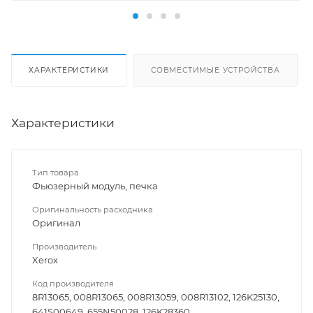
ХАРАКТЕРИСТИКИ
СОВМЕСТИМЫЕ УСТРОЙСТВА
Характеристики
Тип товара
Фьюзерный модуль, печка
Оригинальность расходника
Оригинал
Производитель
Xerox
Код производителя
8R13065, 008R13065, 008R13059, 008R13102, 126K25130,
641S00649, 655N50028, 126K28360