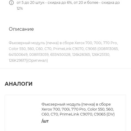
от 5 до 20 штук - скидка до 6%, от 20 и более - скидка до
12%
Описание
Фьюзерный модуль (печка) в сборе Xerox 700, 700i, 770 Pro,
Color 550, 560, C60, C70, PrimeLink C9070, C9065 (008R13065,
641S00649, 008R13059, 655N50028, 126k28365, 126K25130,
126K29617)(Оригинал)
АНАЛОГИ
Фьюзерный модуль (печка) в сборе
Xerox 700, 700i, 770 Pro, Color 550, 560,
C60, C70, PrimeLink C9070, C9065 (DV)
/шт