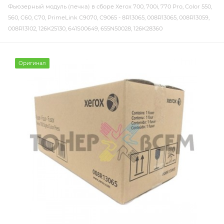
Фьюзерный модуль (печка) в сборе Xerox 700, 700i, 770 Pro, Color 550,
560, C60, C70, PrimeLink C9070, C9065 - 8R13065, 008R13065, 008R13059,
008R13102, 126K25130, 641S00649, 655N50028, 126K28360
Оригинал