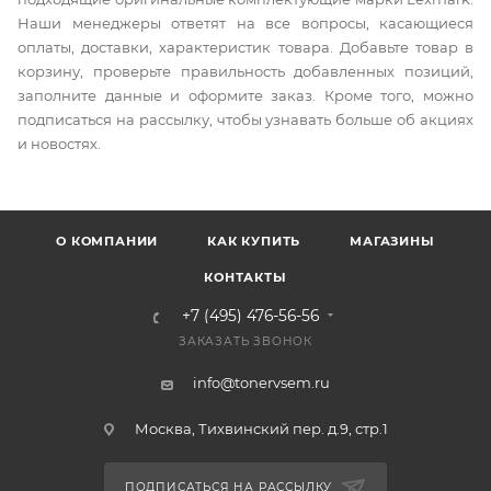
Наши менеджеры ответят на все вопросы, касающиеся
оплаты, доставки, характеристик товара. Добавьте товар в
корзину, проверьте правильность добавленных позиций,
заполните данные и оформите заказ. Кроме того, можно
подписаться на рассылку, чтобы узнавать больше об акциях
и новостях.
О КОМПАНИИ
КАК КУПИТЬ
МАГАЗИНЫ
КОНТАКТЫ
+7 (495) 476-56-56
ЗАКАЗАТЬ ЗВОНОК
info@tonervsem.ru
Москва, Тихвинский пер. д.9, стр.1
ПОДПИСАТЬСЯ НА РАССЫЛКУ