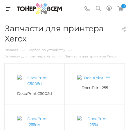
0
Запчасти для принтера
Xerox
—
—
Главная
Подбор по устройству
—
Запчасти для принтера Xerox
Запчасти для принтера Xerox
DocuPrint 255
DocuPrint C5005d