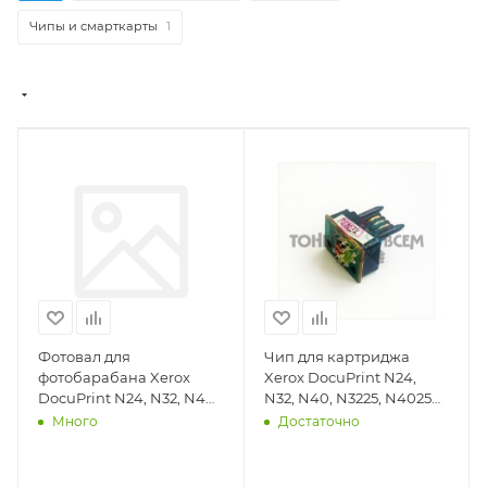
Чипы и смарткарты
1
Фотовал для
Чип для картриджа
фотобарабана Xerox
Xerox DocuPrint N24,
DocuPrint N24, N32, N40,
N32, N40, N3225, N4025
N3225, N4025 (DV Inc.) -
(DV Inc.) -
Много
Достаточно
DV-OPC-XERN24