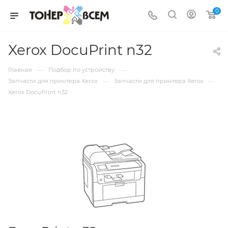
0
Xerox DocuPrint n32
—
—
Главная
Подбор по устройству
—
—
Запчасти для принтера Xerox
Запчасти для принтера Xerox
Xerox DocuPrint n32