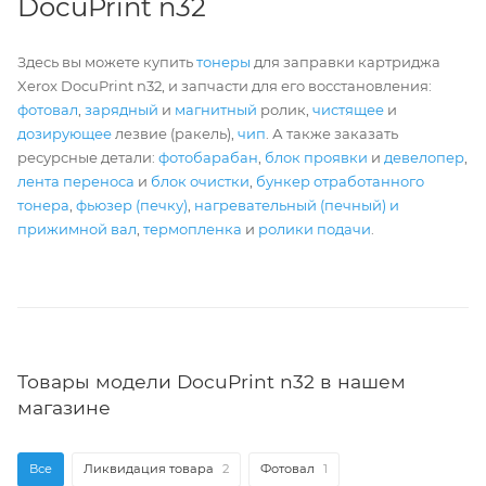
DocuPrint n32
Здесь вы можете купить
тонеры
для заправки картриджа
Xerox DocuPrint n32, и запчасти для его восстановления:
фотовал
,
зарядный
и
магнитный
ролик,
чистящее
и
дозирующее
лезвие (ракель),
чип
. А также заказать
ресурсные детали:
фотобарабан
,
блок проявки
и
девелопер
,
лента переноса
и
блок очистки
,
бункер отработанного
тонера
,
фьюзер (печку)
,
нагревательный (печный) и
прижимной вал
,
термопленка
и
ролики подачи
.
Товары модели DocuPrint n32 в нашем
магазине
Все
Ликвидация товара
2
Фотовал
1