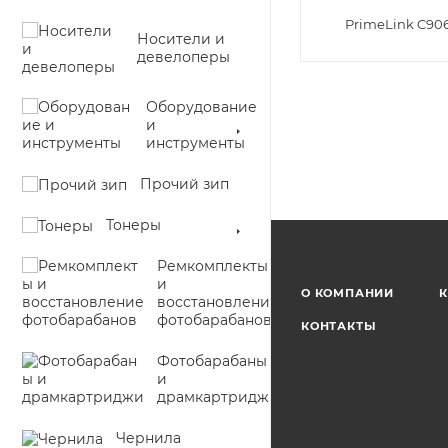
PrimeLink C90
Носители и
девелоперы
Оборудование
и
инструменты
Прочий зип
Тонеры
Ремкомплекты
и
О КОМПАНИИ
К
восстановление
фотобарабанов
КОНТАКТЫ
Фотобарабаны
и
драмкартриджи
Чернила