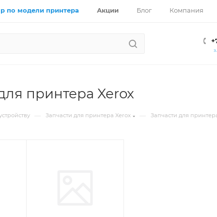
р по модели принтера
Акции
Блог
Компания
+
З
для принтера Xerox
—
—
устройству
Запчасти для принтера Xerox
Запчасти для принтера