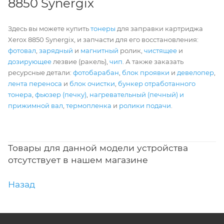
8850 Synergix
Здесь вы можете купить
тонеры
для заправки картриджа
Xerox 8850 Synergix, и запчасти для его восстановления:
фотовал
,
зарядный
и
магнитный
ролик,
чистящее
и
дозирующее
лезвие (ракель),
чип
. А также заказать
ресурсные детали:
фотобарабан
,
блок проявки
и
девелопер
,
лента переноса
и
блок очистки
,
бункер отработанного
тонера
,
фьюзер (печку)
,
нагревательный (печный) и
прижимной вал
,
термопленка
и
ролики подачи
.
Товары для данной модели устройства
отсутствует в нашем магазине
Назад