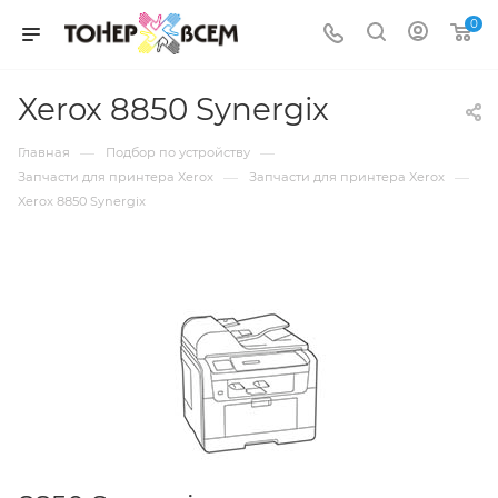
0
Xerox 8850 Synergix
—
—
Главная
Подбор по устройству
—
—
Запчасти для принтера Xerox
Запчасти для принтера Xerox
Xerox 8850 Synergix