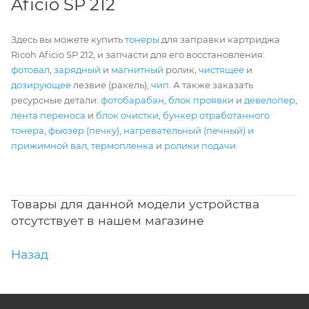
Aficio SP 212
Здесь вы можете купить
тонеры
для заправки картриджа
Ricoh Aficio SP 212, и запчасти для его восстановления:
фотовал
,
зарядный
и
магнитный
ролик,
чистящее
и
дозирующее
лезвие (ракель),
чип
. А также заказать
ресурсные детали:
фотобарабан
,
блок проявки
и
девелопер
,
лента переноса
и
блок очистки
,
бункер отработанного
тонера
,
фьюзер (печку)
,
нагревательный (печный) и
прижимной вал
,
термопленка
и
ролики подачи
.
Товары для данной модели устройства
отсутствует в нашем магазине
Назад