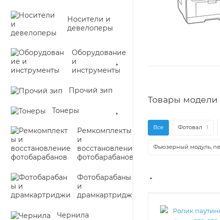
Носители и
девелоперы
Оборудование
и
инструменты
Прочий зип
Товары модели 
Тонеры
Все
Фотовал
1
Ремкомплекты
и
Фьюзерный модуль, пе
восстановление
фотобарабанов
Фотобарабаны
и
драмкартриджи
Чернила