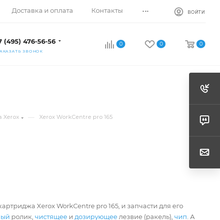
...
Доставка и оплата
Контакты
ВОЙТИ
7 (495) 476-56-56
0
0
0
АКАЗАТЬ ЗВОНОК
—
 Xerox
Xerox WorkCentre pro 165
артриджа Xerox WorkCentre pro 165, и запчасти для его
ный
ролик,
чистящее
и
дозирующее
лезвие (ракель),
чип
. А