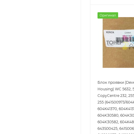
Оригинал
Блок проявки (Dev
Housing) WC 5632, 5
CopyCentre 232, 255
255 (641S00973/604K
604K41370, 604K413
604K30580, 604K30
604K30582, 604K48
643S00425, 641S006