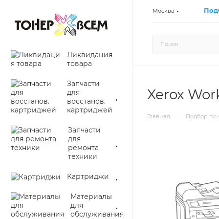
Под
Москва
Ликвидация
товара
Запчасти
Xerox Wor
для
восстанов.
картриджей
—
Главная
Подбор по 
Запчасти
для
ремонта
техники
Картриджи
Материалы
для
обслуживания