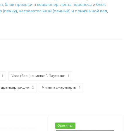
ан
,
блок проявки
и
девелопер
,
лента переноса
и
блок
 (печку)
,
нагревательный (печный) и прижимной вал
,
1
Узел (блок) очистки \ Паутинки
1
и драмкартриджи
2
Чипы и смарткарты
1
Оригинал