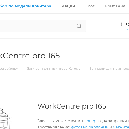
бор по модели принтера
Акции
Блог
Компания
+
З
kCentre pro 165
—
—
устройству
Запчасти для принтера Xerox
Запчасти для принтера
WorkCentre pro 165
Здесь вы можете купить
тонеры
для заправки к
восстановления:
фотовал
,
зарядный
и
магнит