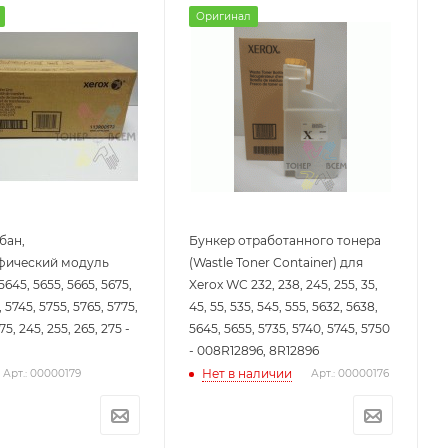
Оригинал
бан,
Бункер отработанного тонера
фический модуль
(Wastle Toner Container) для
645, 5655, 5665, 5675,
Xerox WC 232, 238, 245, 255, 35,
 5745, 5755, 5765, 5775,
45, 55, 535, 545, 555, 5632, 5638,
175, 245, 255, 265, 275 -
5645, 5655, 5735, 5740, 5745, 5750
- 008R12896, 8R12896
Нет в наличии
Арт.: 00000179
Арт.: 00000176