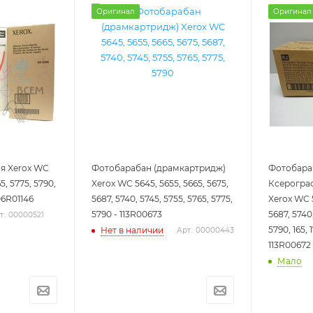
Оригинал
Оригинал
я Xerox WC
Фотобарабан (драмкартридж)
Фотобара
5, 5775, 5790,
Xerox WC 5645, 5655, 5665, 5675,
Ксерогра
006R01146
5687, 5740, 5745, 5755, 5765, 5775,
Xerox WC 5
5790 - 113R00673
5687, 5740,
т.: 00000521
5790, 165, 
Нет в наличии
Арт.: 00000443
113R00672
Мало