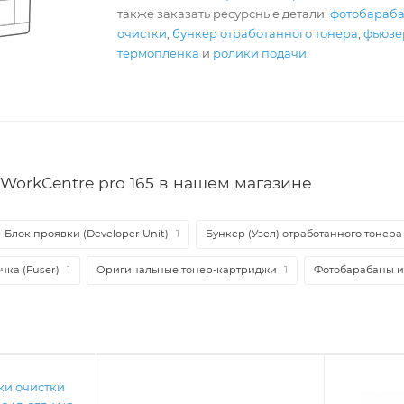
также заказать ресурсные детали:
фотобараб
очистки
,
бункер отработанного тонера
,
фьюзер
термопленка
и
ролики подачи
.
WorkCentre pro 165 в нашем магазине
Блок проявки (Developer Unit)
1
Бункер (Узел) отработанного тонера
чка (Fuser)
1
Оригинальные тонер-картриджи
1
Фотобарабаны 