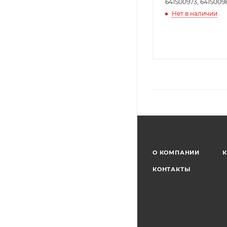
641S00973, 641S009
Нет в наличии
О КОМПАНИИ
К
КОНТАКТЫ