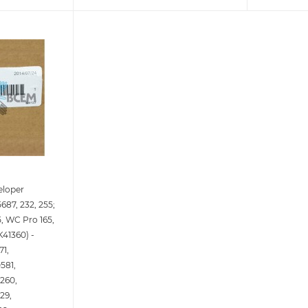
eloper
687, 232, 255;
, WC Pro 165,
41360) -
71,
581,
260,
29,