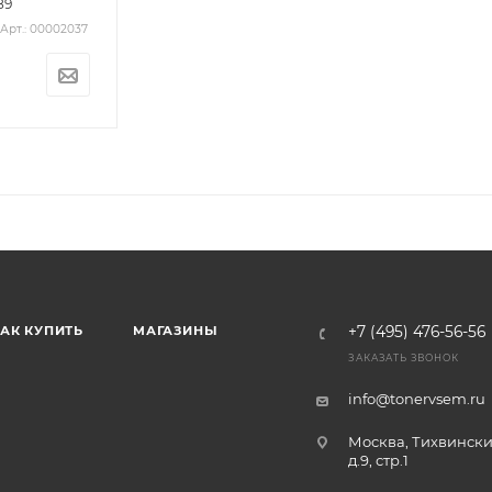
89
Арт.: 00002037
АК КУПИТЬ
МАГАЗИНЫ
+7 (495) 476-56-56
ЗАКАЗАТЬ ЗВОНОК
info@tonervsem.ru
Москва, Тихвински
д.9, стр.1