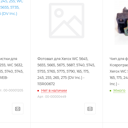
истки для
Фотовал для Xerox WC 5645,
Чип для ф
 255; WC 5632,
5655, 5665, 5675, 5687, 5740, 5745,
Ксерогра
35, 5740, 5745,
5755, 5765, 5775, 5790, 165, 175,
Xerox WC 5
-WEB-
245, 255, 265, 275 (DV Inc.) -
165, 175, 2
113R00672
Inc.) -
Нет в наличии
Много
т.: 00-00001205
Арт.: 00-00000449