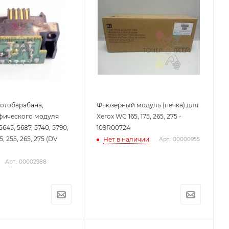
отобарабана,
Фьюзерный модуль (печка) для
фического модуля
Xerox WC 165, 175, 265, 275 -
645, 5687, 5740, 5790,
109R00724
45, 255, 265, 275 (DV
Нет в наличии
Арт.: 00000955
Арт.: 00002988