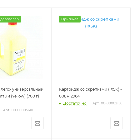
 девелопер
Оригинал
 Xerox универсальный
Картридж со скрепками (1X5K) -
лтый (Yellow) (700 г)
008R12964
Достаточно
Арт.: 00-00002156
Арт.: 00-00005610