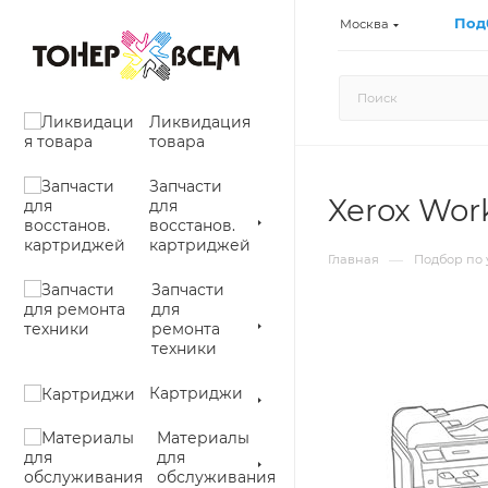
Под
Москва
Ликвидация
товара
Запчасти
Xerox Wor
для
восстанов.
картриджей
—
Главная
Подбор по 
Запчасти
для
ремонта
техники
Картриджи
Материалы
для
обслуживания