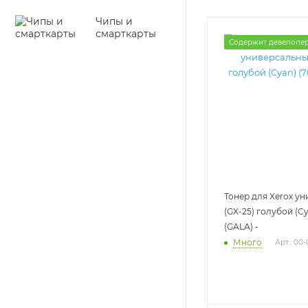
Чипы и
смарткарты
Содержит девелопе
Тонер для Xerox у
(GX-25) голубой (Cy
(GALA) -
Много
Арт.: 00