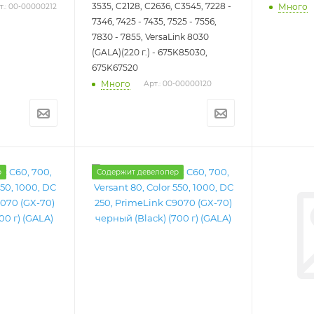
3535, C2128, С2636, C3545, 7228 -
Много
т.: 00-00000212
7346, 7425 - 7435, 7525 - 7556,
7830 - 7855, VersaLink 8030
(GALA)(220 г.) - 675K85030,
675K67520
Много
Арт.: 00-00000120
р
Содержит девелопер