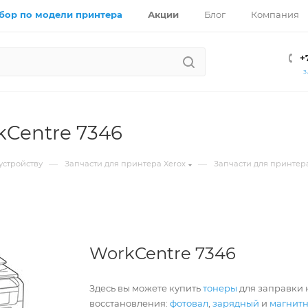
бор по модели принтера
Акции
Блог
Компания
+
З
kCentre 7346
—
—
устройству
Запчасти для принтера Xerox
Запчасти для принтера
WorkCentre 7346
Здесь вы можете купить
тонеры
для заправки к
восстановления:
фотовал
,
зарядный
и
магнит