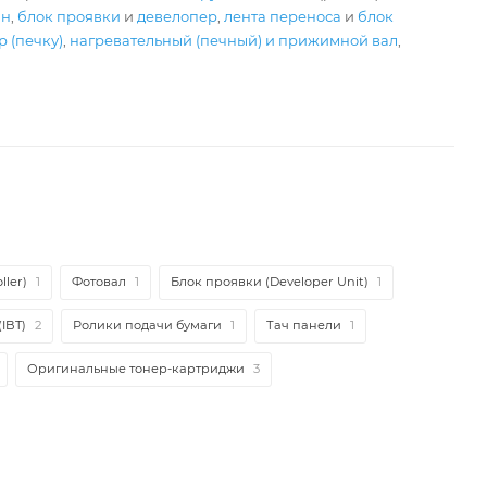
ан
,
блок проявки
и
девелопер
,
лента переноса
и
блок
 (печку)
,
нагревательный (печный) и прижимной вал
,
ler)
1
Фотовал
1
Блок проявки (Developer Unit)
1
IBT)
2
Ролики подачи бумаги
1
Тач панели
1
Оригинальные тонер-картриджи
3