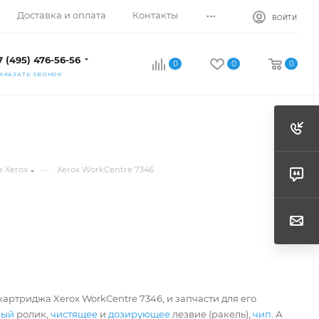
...
Доставка и оплата
Контакты
ВОЙТИ
7 (495) 476-56-56
0
0
0
АКАЗАТЬ ЗВОНОК
—
 Xerox
Xerox WorkCentre 7346
артриджа Xerox WorkCentre 7346, и запчасти для его
ный
ролик,
чистящее
и
дозирующее
лезвие (ракель),
чип
. А