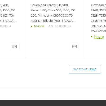
, 700,
Тонер для Xerox C60, 700,
Фотовал д
0, 1000, DC
Versant 80, Color 550, 1000, DC
2240, 3535
70 (GX-70)
250, PrimeLink C9070 (GX-70)
7228, 7235
 г) (GALA) -
черный (Black) (700 г) (GALA) -
7345, 7346
930, 935, X
Много
-00000114
Арт.: 00-00000113
DV-OPC-X
Много
ЗАГРУЗИТЬ ЕЩЕ