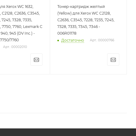
ля Xerox WC 1632,
Тонер-картридж желтый
, C2128, С2636, C3545,
(Yellow) для Xerox WC C2128,
, 7245, 7328, 7335,
C2636, C3545, 7228, 7235, 7245,
, 7750, 7760, Lexmark C
7328, 7335, 7345, 7346 -
 940, 945 (DV Inc.) -
006R01178
7750/7760
Достаточно
Арт.: 00000766
Арт.: 00002010