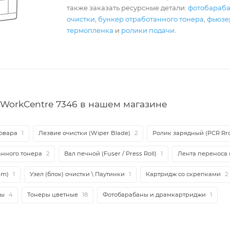
также заказать ресурсные детали:
фотобараб
очистки
,
бункер отработанного тонера
,
фьюзер
термопленка
и
ролики подачи
.
WorkCentre 7346 в нашем магазине
овара
1
Лезвие очистки (Wiper Blade)
2
Ролик зарядный (PCR Rrol
анного тонера
2
Вал печной (Fuser / Press Roll)
1
Лента переноса (
lm)
1
Узел (блок) очистки \ Паутинки
1
Картридж со скрепками
2
ры
4
Тонеры цветные
18
Фотобарабаны и драмкартриджи
1