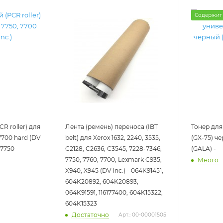
Содержит
R roller) для
Лента (ремень) переноса (IBT
Тонер для
7700 hard (DV
belt) для Xerox 1632, 2240, 3535,
(GX-75) че
-7750
C2128, C2636, C3545, 7228-7346,
(GALA) -
7750, 7760, 7700, Lexmark C935,
Много
X940, X945 (DV Inc.) - 064K91451,
604K20892, 604K20893,
064K91591, 116177400, 604K15322,
604K15323
Достаточно
Арт.: 00-00001505