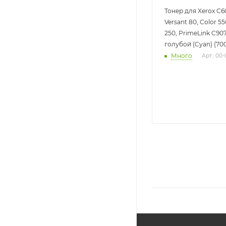
Тонер для Xerox C60
Versant 80, Color 55
250, PrimeLink C90
голубой (Cyan) (700
Много
Арт.: 00