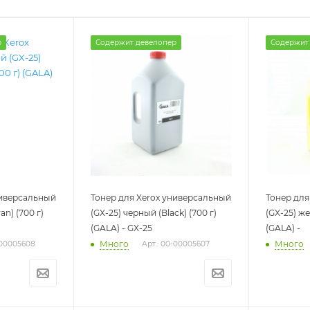
р
Содержит девелопер
Содержит
ниверсальный
Тонер для Xerox универсальный
Тонер для
an) (700 г)
(GX-25) черный (Black) (700 г)
(GX-25) же
(GALA) - GX-25
(GALA) -
Много
Много
-00005608
Арт.: 00-00005607