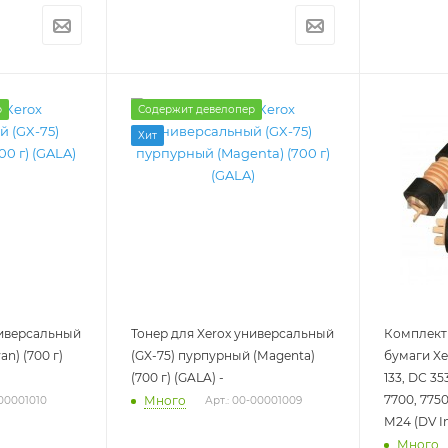
р
Содержит девелопер
Хит
ниверсальный
Тонер для Xerox универсальный
Комплект
an) (700 г)
(GX-75) пурпурный (Magenta)
бумаги Xer
(700 г) (GALA) -
133, DС 35
7700, 7750
Много
-00001010
Арт.: 00-00001009
M24 (DV I
Много