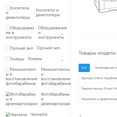
Носители и
девелоперы
Оборудование
и
инструменты
Прочий зип
Товары модели 
Тонеры
Все
Ликвидация т
Ремкомплекты
и
Бункер (Узел) отработ
восстановление
фотобарабанов
Термопленка (Fuser Fi
Фотобарабаны
и
Носители и девелопе
драмкартриджи
Чернила