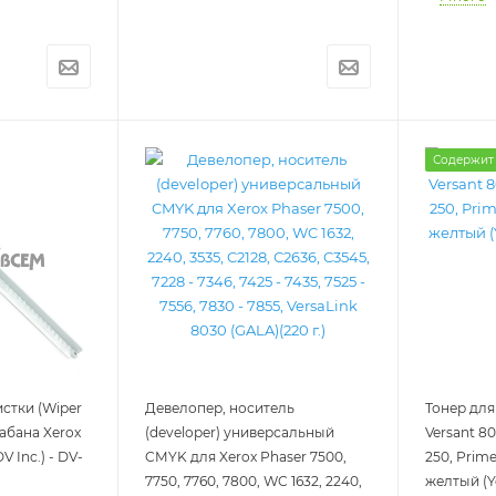
Содержит
истки (Wiper
Девелопер, носитель
Тонер для 
абана Xerox
(developer) универсальный
Versant 80
V Inc.) - DV-
CMYK для Xerox Phaser 7500,
250, Prim
7750, 7760, 7800, WC 1632, 2240,
желтый (Ye