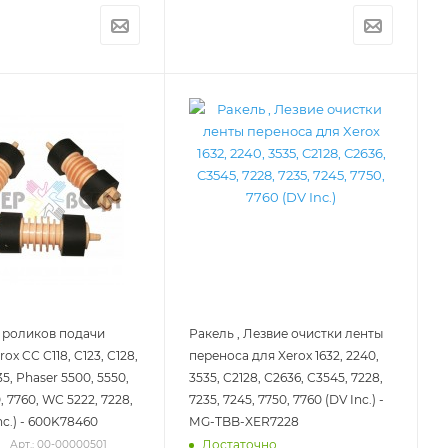
 роликов подачи
Ракель , Лезвие очистки ленты
ox CС C118, C123, C128,
переноса для Xerox 1632, 2240,
35, Phaser 5500, 5550,
3535, C2128, С2636, C3545, 7228,
, 7760, WС 5222, 7228,
7235, 7245, 7750, 7760 (DV Inc.) -
nc.) - 600K78460
MG-TBB-XER7228
Достаточно
Арт.: 00-00000501