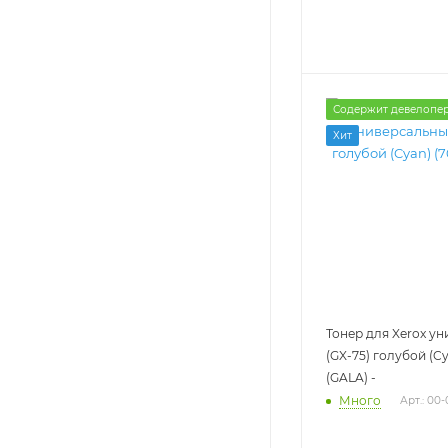
Содержит девелопе
Хит
Тонер для Xerox у
(GX-75) голубой (Cy
(GALA) -
Много
Арт.: 00