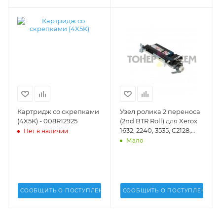
Картридж со скрепками
Узел ролика 2 переноса
(4X5K) - 008R12925
(2nd BTR Roll) для Xerox
1632, 2240, 3535, C2128,
Нет в наличии
С2636, C3545, 7228, 7235,
Мало
7245 - 642S00809,
641S00096, 059K23771,
604K07070, 059K23772,
604K19991, 604K19990,
641S00469, 643S00402
СООБЩИТЬ О ПОСТУПЛЕНИИ
СООБЩИТЬ О ПОСТУПЛЕНИИ