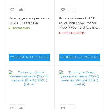
Картридж со скрепками
Ролик зарядный (PCR
(1X5K) - 008R12964
roller) для Xerox Phaser
7750, 7700 hard (DV Inc.)
Достаточно
- DV-PCR-XER-7750
Нет в наличии
СООБЩИТЬ О ПОСТУПЛЕНИИ
СООБЩИТЬ О ПОСТУПЛЕНИИ