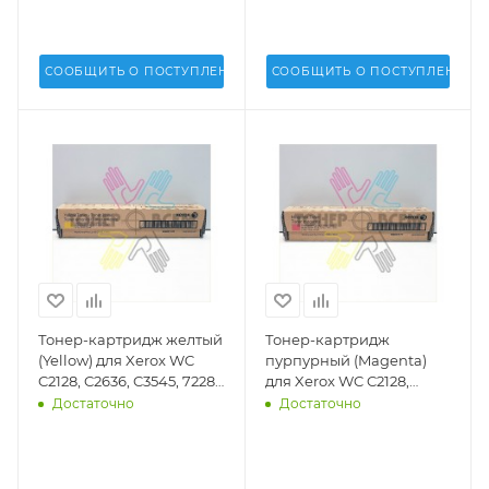
641S00098
СООБЩИТЬ О ПОСТУПЛЕНИИ
СООБЩИТЬ О ПОСТУПЛЕНИИ
Тонер-картридж желтый
Тонер-картридж
(Yellow) для Xerox WC
пурпурный (Magenta)
C2128, C2636, C3545, 7228,
для Xerox WC C2128,
7235, 7245, 7328, 7335,
C2636, C3545, 7228, 7235,
Достаточно
Достаточно
7345, 7346 - 006R01178
7245, 7328, 7335, 7345,
7346 - 006R01177