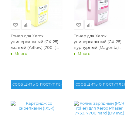
Тонер для Xerox
Тонер для Xerox
универсальный (GX-25)
универсальный (GX-25)
желтый (Yellow) (700 г)
пурпурный (Magenta)
(GALA) -
(700 г) (GALA) -
Много
Много
СООБЩИТЬ О ПОСТУПЛЕНИИ
СООБЩИТЬ О ПОСТУПЛЕНИИ