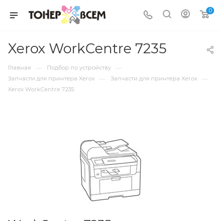
0
Xerox WorkCentre 7235
—
—
Главная
Подбор по устройству
—
—
Запчасти для принтера Xerox
Запчасти для принтера Xerox
Xerox WorkCentre 7235