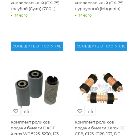
универсальный (GX-75)
универсальный (GX-75)
голубой (Cyan) (700 г)
пурпурный (Magenta)
(GALA) -
(700 г) (GALA) -
Много
Много
СООБЩИТЬ О ПОСТУПЛЕНИИ
СООБЩИТЬ О ПОСТУПЛЕНИИ
Комплект роликов
Комплект роликов
подачи бумаги DADF
подачи бумаги Xerox CС
Xerox WC 5225, 5230, 123,
C118, C123, C128, 133, DС