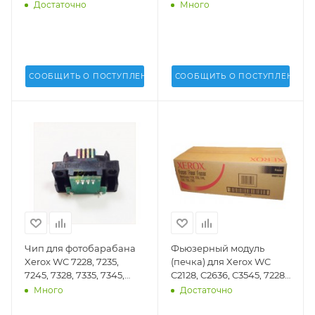
128, 133, 7232, 7328, 7346,
3535, Phaser 5500, 5550,
Достаточно
Много
7425, 7428, 7435 (DV Inc.) -
7700, 7750, 7760, WС
604K20760
5222, 7228, M24 (DV Inc.) -
600K78460
СООБЩИТЬ О ПОСТУПЛЕНИИ
СООБЩИТЬ О ПОСТУПЛЕНИИ
Чип для фотобарабана
Фьюзерный модуль
Xerox WC 7228, 7235,
(печка) для Xerox WC
7245, 7328, 7335, 7345,
C2128, C2636, C3545, 7228,
7346, DocuPrint C2128,
7235, 7245, 7328, 7335,
Много
Достаточно
C2636, C3545 (DV Inc.) -
7345, 7346 - 008R13028,