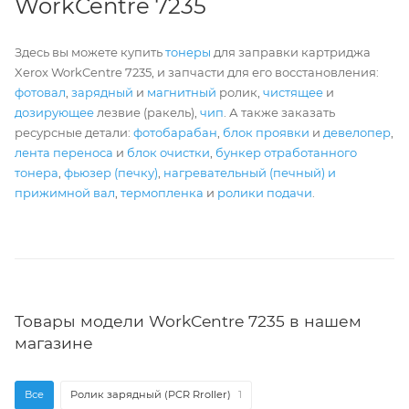
WorkCentre 7235
Здесь вы можете купить
тонеры
для заправки картриджа
Xerox WorkCentre 7235, и запчасти для его восстановления:
фотовал
,
зарядный
и
магнитный
ролик,
чистящее
и
дозирующее
лезвие (ракель),
чип
. А также заказать
ресурсные детали:
фотобарабан
,
блок проявки
и
девелопер
,
лента переноса
и
блок очистки
,
бункер отработанного
тонера
,
фьюзер (печку)
,
нагревательный (печный) и
прижимной вал
,
термопленка
и
ролики подачи
.
Товары модели WorkCentre 7235 в нашем
магазине
Все
Ролик зарядный (PCR Rroller)
1