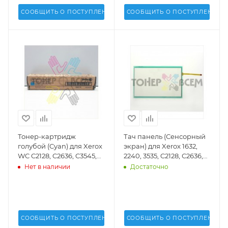
СООБЩИТЬ О ПОСТУПЛЕНИИ
СООБЩИТЬ О ПОСТУПЛЕНИИ
Тонер-картридж
Тач панель (Сенсорный
голубой (Cyan) для Xerox
экран) для Xerox 1632,
WC C2128, C2636, C3545,
2240, 3535, C2128, С2636,
7228, 7235, 7245, 7328,
C3545, 7228, 7235, 7245,
Нет в наличии
Достаточно
7335, 7345, 7346 -
7328, 7335, 7345, 7346,
006R01176
7425, 7428, 7435 (DV Inc.) -
DV-TP-XER7228
СООБЩИТЬ О ПОСТУПЛЕНИИ
СООБЩИТЬ О ПОСТУПЛЕНИИ