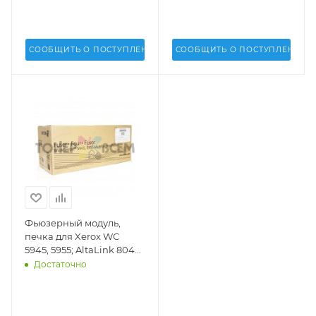
200K (DV) - 013R00669
СООБЩИТЬ О ПОСТУПЛЕНИИ
СООБЩИТЬ О ПОСТУПЛЕНИИ
Фьюзерный модуль,
печка для Xerox WC
5945, 5955; AltaLink 8045,
8055 - 109R00848
Достаточно