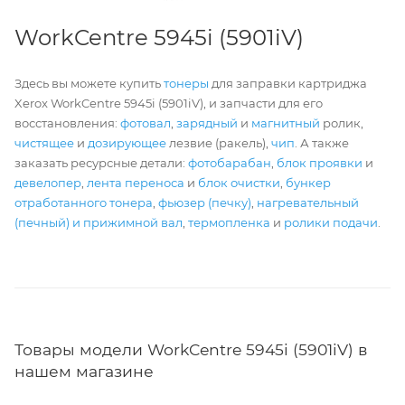
WorkCentre 5945i (5901iV)
Здесь вы можете купить
тонеры
для заправки картриджа
Xerox WorkCentre 5945i (5901iV), и запчасти для его
восстановления:
фотовал
,
зарядный
и
магнитный
ролик,
чистящее
и
дозирующее
лезвие (ракель),
чип
. А также
заказать ресурсные детали:
фотобарабан
,
блок проявки
и
девелопер
,
лента переноса
и
блок очистки
,
бункер
отработанного тонера
,
фьюзер (печку)
,
нагревательный
(печный) и прижимной вал
,
термопленка
и
ролики подачи
.
Товары модели WorkCentre 5945i (5901iV) в
нашем магазине