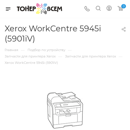
0
Xerox WorkCentre 5945i
(5901iV)
—
—
Главная
Подбор по устройству
—
—
Запчасти для принтера Xerox
Запчасти для принтера Xerox
Xerox WorkCentre 5945i (5901iV)