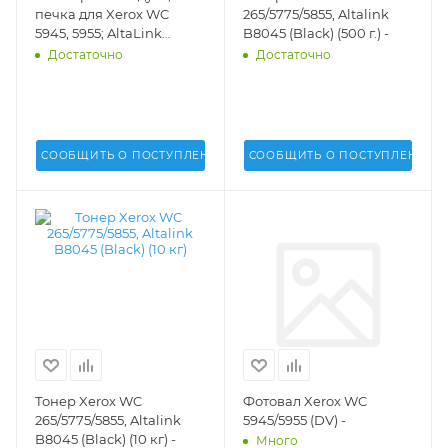
печка для Xerox WC
265/5775/5855, Altalink
5945, 5955; AltaLink
B8045 (Black) (500 г.) -
B8045, B8055, B8065,
Достаточно
Достаточно
B8090 (DV) -
СООБЩИТЬ О ПОСТУПЛЕНИИ
СООБЩИТЬ О ПОСТУПЛЕНИИ
Тонер Xerox WC
Фотовал Xerox WC
265/5775/5855, Altalink
5945/5955 (DV) -
B8045 (Black) (10 кг) -
Много