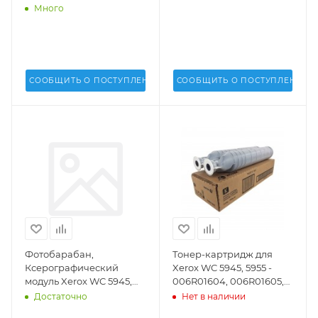
Много
СООБЩИТЬ О ПОСТУПЛЕНИИ
СООБЩИТЬ О ПОСТУПЛЕНИИ
Фотобарабан,
Тонер-картридж для
Ксерографический
Xerox WC 5945, 5955 -
модуль Xerox WC 5945,
006R01604, 006R01605,
5955 B8045, 8055, 8065,
006R01606
Достаточно
Нет в наличии
8075, 8090 (013R00669)