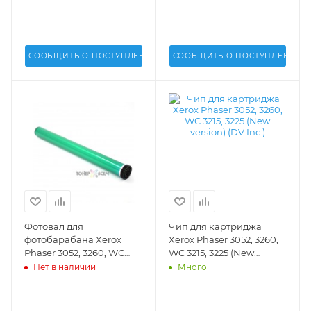
02939B
СООБЩИТЬ О ПОСТУПЛЕНИИ
СООБЩИТЬ О ПОСТУПЛЕНИИ
Фотовал для
Чип для картриджа
фотобарабана Xerox
Xerox Phaser 3052, 3260,
Phaser 3052, 3260, WC
WC 3215, 3225 (New
3215, 3225 (DV Inc.) - OPC-
version) (DV Inc.) -
Нет в наличии
Много
DV-X3052