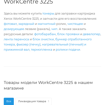
WorkCentre 3225
Здесь вы можете купить
тонеры
для заправки картриджа
Xerox WorkCentre 3225, и запчасти для его восстановления:
фотовал
,
зарядный
и
магнитный
ролик,
чистящее
и
дозирующее
лезвие (ракель),
чип
. А также заказать
ресурсные детали:
фотобарабан
,
блок проявки
и
девелопер
,
лента переноса
и
блок очистки
,
бункер отработанного
тонера
,
фьюзер (печку)
,
нагревательный (печный) и
прижимной вал
,
термопленка
и
ролики подачи
.
Товары модели WorkCentre 3225 в нашем
магазине
Все
Ликвидация товара
1