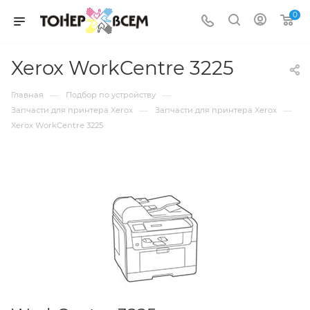
0
Xerox WorkCentre 3225
—
—
Главная
Подбор по устройству
—
—
Запчасти для принтера Xerox
Запчасти для принтера Xerox
Xerox WorkCentre 3225