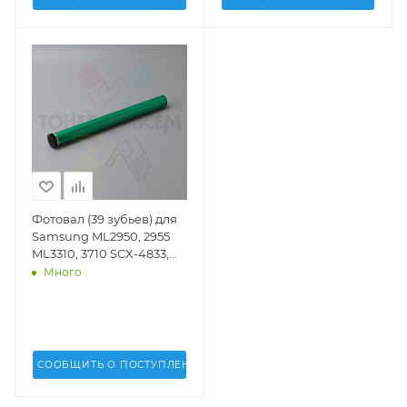
Фотовал (39 зубьев) для
Samsung ML2950, 2955
ML3310, 3710 SCX-4833,
5637 ML3750 SCX-4705,
Много
4727, 4728, 4729 Xerox
Phaser 3320 WC 3315, 3325
(DV Inc.) - DV-OPC-
SML2950
СООБЩИТЬ О ПОСТУПЛЕНИИ