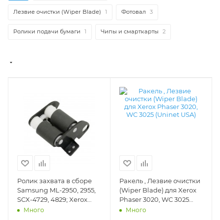
Лезвие очистки (Wiper Blade)
1
Фотовал
3
Ролики подачи бумаги
1
Чипы и смарткарты
2
Ролик захвата в сборе
Ракель , Лезвие очистки
Samsung ML-2950, 2955,
(Wiper Blade) для Xerox
SCX-4729, 4829; Xerox
Phaser 3020, WC 3025
WC3215, WC3225 (DV Inc.)
(Uninet USA) - 20642
Много
Много
- JC93-00405A, JC66-