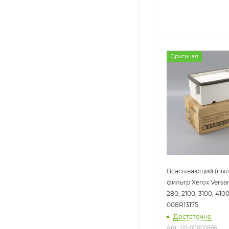
Оригинал
Всасывающий (пыл
фильтр Xerox Versan
280, 2100, 3100, 410
008R13175
Достаточно
Арт.: 00-00005866