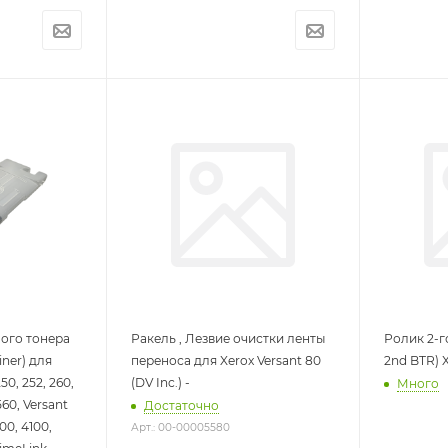
ого тонера
Ракель , Лезвие очистки ленты
Ролик 2-г
iner) для
переноса для Xerox Versant 80
2nd BTR) X
50, 252, 260,
(DV Inc.) -
Много
560, Versant
Достаточно
100, 4100,
Арт.: 00-00005580