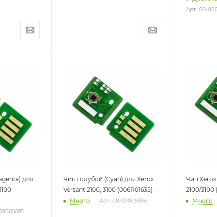
Арт.: 00-0
genta) для
Чип голубой (Cyan) для Xerox
Чип Xerox 
3100
Versant 2100, 3100 (006R01635) -
2100/3100 
Много
Много
Арт.: 00-00005694
-00005695