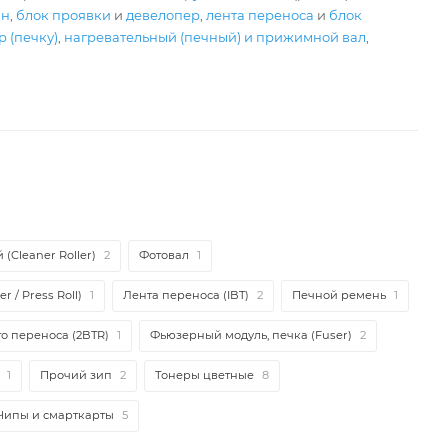
ан
,
блок проявки
и
девелопер
,
лента переноса
и
блок
 (печку)
,
нагревательный (печный) и прижимной вал
,
(Cleaner Roller)
2
Фотовал
1
r / Press Roll)
1
Лента переноса (IBT)
2
Печной ремень
1
го переноса (2BTR)
1
Фьюзерный модуль, печка (Fuser)
2
1
Прочий зип
2
Тонеры цветные
8
Чипы и смарткарты
5