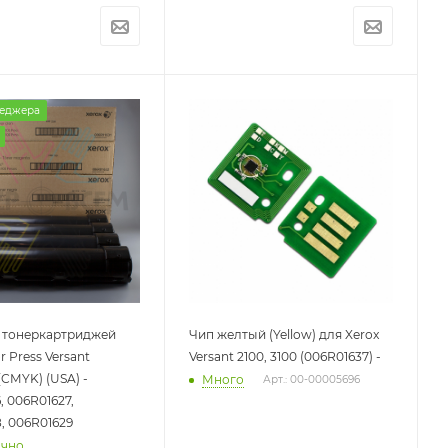
неджера
 тонеркартриджей
Чип желтый (Yellow) для Xerox
r Press Versant
Versant 2100, 3100 (006R01637) -
(CMYK) (USA) -
Много
Арт.: 00-00005696
, 006R01627,
, 006R01629
очно