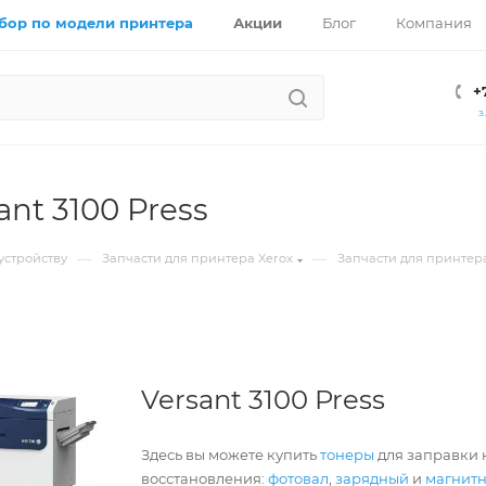
бор по модели принтера
Акции
Блог
Компания
+
З
ant 3100 Press
—
—
устройству
Запчасти для принтера Xerox
Запчасти для принтера
Versant 3100 Press
Здесь вы можете купить
тонеры
для заправки к
восстановления:
фотовал
,
зарядный
и
магнит