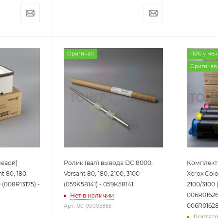
Оригинал
-15% у ме
Оригинал
евой)
Ролик (вал) вывода DC 8000,
Комплект
t 80, 180,
Versant 80, 180, 2100, 3100
Xerox Colo
0 (008R13175) -
(059K58141) - 059K58141
2100/3100 
006R01626
Нет в наличии
006R01628
Арт.: 00-00005865
Достат