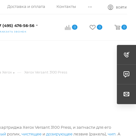
...
Доставка и оплата
Контакты
ВОЙТИ
7 (495) 476-56-56
0
0
0
АКАЗАТЬ ЗВОНОК
—
 Xerox
Xerox Versant 3100 Press
артриджа Xerox Versant 3100 Press, и запчасти для его
ный
ролик,
чистящее
и
дозирующее
лезвие (ракель),
чип
. А