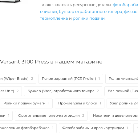
также заказать ресурсные детали:
фотобараб
очистки
,
бункер отработанного тонера
,
фьюзер
термопленка
и
ролики подачи
.
ersant 3100 Press в нашем магазине
и (Wiper Blade)
2
Ролик зарядный (PCR Rroller)
1
Ролик чистящий 
er Unit)
2
Бункер (Узел) отработанного тонера
2
Вал печной (Fuse
Ролики подачи бумаги
1
Прочие узлы и блоки
1
Узел ролика 2-
ики
1
Оригинальные тонер-картриджи
2
Носители и девелоперы
тановление фотобарабанов
1
Фотобарабаны и драмкартриджи
1