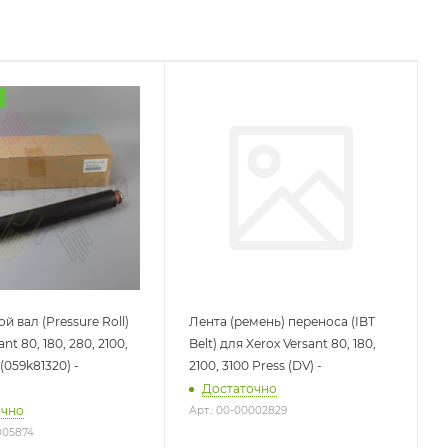
 вал (Pressure Roll)
Лента (ремень) переноса (IBT
nt 80, 180, 280, 2100,
Belt) для Xerox Versant 80, 180,
 (059k81320) -
2100, 3100 Press (DV) -
Достаточно
очно
Арт.: 00-00002829
005874