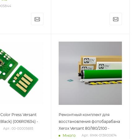
0005844
Color Press Versant
Ремонтный комплект для
(Black) (006R01634) -
восстановления фотобарабана
Xerox Versant 80/180/2100 -
Арт.: 00-00005693
Много
Арт.: RMK-013R00674