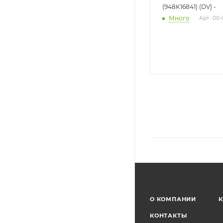
(948K16841) (DV) -
Много
Арт.: 00
О КОМПАНИИ
К
КОНТАКТЫ