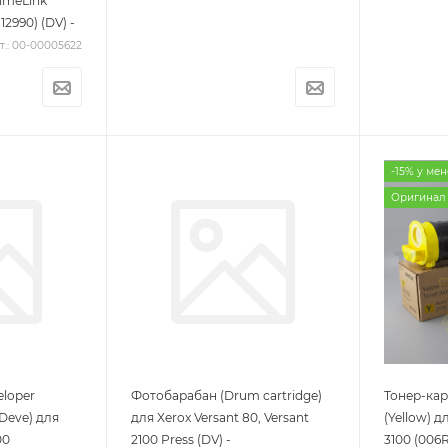
imeLink
2990) (DV) -
т.: 00-00005622
-15% у ме
Оригинал
eloper
Фотобарабан (Drum cartridge)
Тонер-ка
Deve) для
для Xerox Versant 80, Versant
(Yellow) д
00
2100 Press (DV) -
3100 (006R