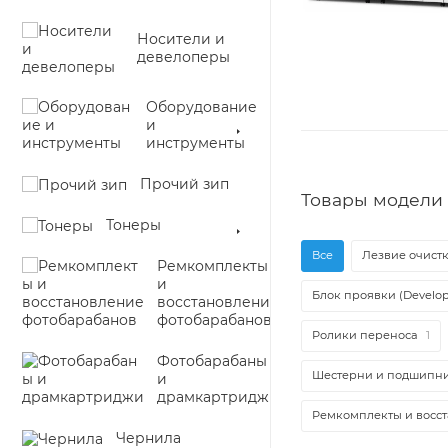
Носители и
девелоперы
Оборудование
и
инструменты
Прочий зип
Товары модели V
Тонеры
Все
Лезвие очистк
Ремкомплекты
и
Блок проявки (Develop
восстановление
фотобарабанов
Ролики переноса
1
Фотобарабаны
Шестерни и подшипн
и
драмкартриджи
Ремкомплекты и восс
Чернила