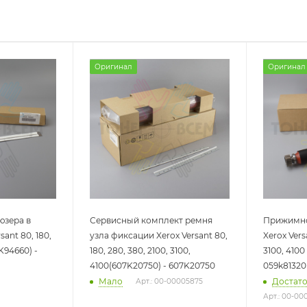
Оригинал
Оригинал
юзера в
Сервисный комплект ремня
Прижимной
sant 80, 180,
узла фиксации Xerox Versant 80,
Xerox Versa
2K94660) -
180, 280, 380, 2100, 3100,
3100, 4100
4100(607K20750) - 607K20750
059k81320
Мало
Достат
Арт.: 00-00005875
Арт.: 00-00