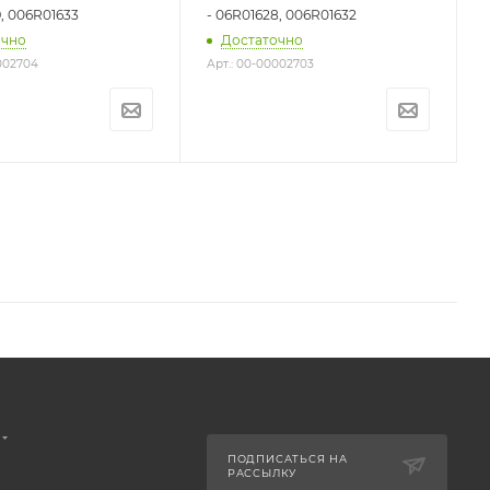
, 006R01633
- 06R01628, 006R01632
очно
Достаточно
0002704
Арт.: 00-00002703
ПОДПИСАТЬСЯ НА
РАССЫЛКУ