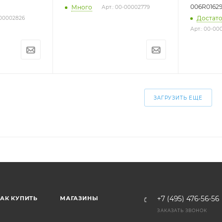
006R01629
Много
Арт.: 00-00002779
Достат
-00002826
Арт.: 00-0
ЗАГРУЗИТЬ ЕЩЕ
АК КУПИТЬ
МАГАЗИНЫ
+7 (495) 476-56-56
ЗАКАЗАТЬ ЗВОНОК