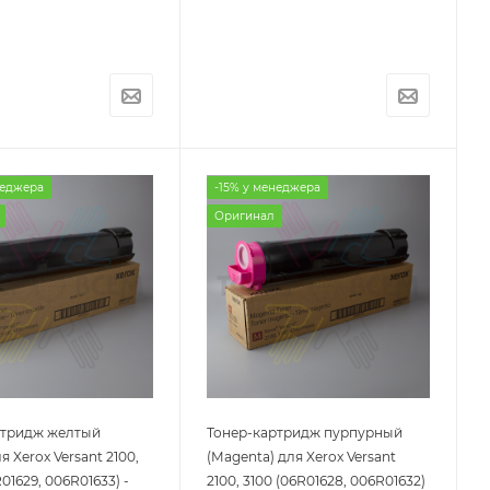
неджера
-15% у менеджера
Оригинал
ртридж желтый
Тонер-картридж пурпурный
ля Xerox Versant 2100,
(Magenta) для Xerox Versant
01629, 006R01633) -
2100, 3100 (06R01628, 006R01632)