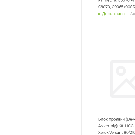
PrimeLink C9070 Pr
C9070, C9065 (008R1
Достаточно
Ар
Блок проявки (Dev
Assembly)(Kit-HСG 
Xerox Versant 80/21