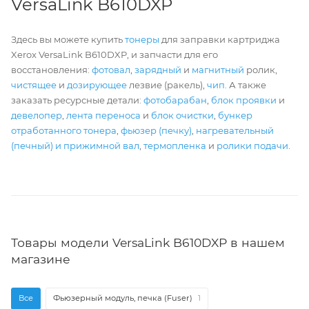
VersaLink B610DXP
Здесь вы можете купить
тонеры
для заправки картриджа
Xerox VersaLink B610DXP, и запчасти для его
восстановления:
фотовал
,
зарядный
и
магнитный
ролик,
чистящее
и
дозирующее
лезвие (ракель),
чип
. А также
заказать ресурсные детали:
фотобарабан
,
блок проявки
и
девелопер
,
лента переноса
и
блок очистки
,
бункер
отработанного тонера
,
фьюзер (печку)
,
нагревательный
(печный) и прижимной вал
,
термопленка
и
ролики подачи
.
Товары модели VersaLink B610DXP в нашем
магазине
Все
Фьюзерный модуль, печка (Fuser)
1