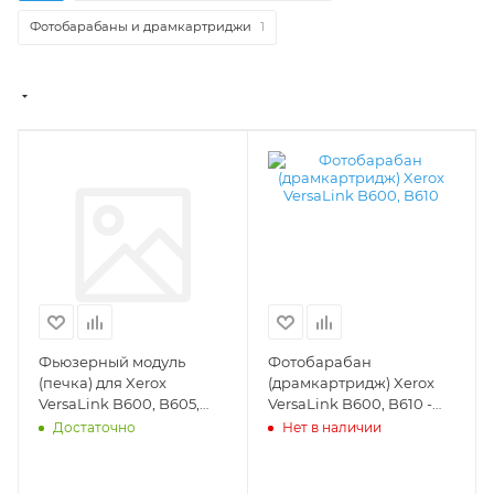
Фотобарабаны и драмкартриджи
1
Фьюзерный модуль
Фотобарабан
(печка) для Xerox
(драмкартридж) Xerox
VersaLink B600, B605,
VersaLink B600, B610 -
B610, B615 (115R00140)
101r00582
Достаточно
Нет в наличии
(DV -