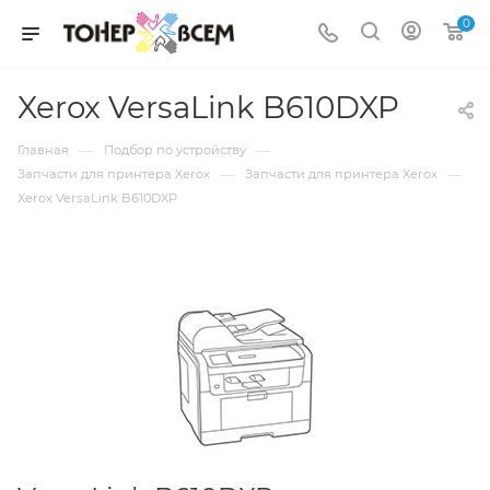
0
Xerox VersaLink B610DXP
—
—
Главная
Подбор по устройству
—
—
Запчасти для принтера Xerox
Запчасти для принтера Xerox
Xerox VersaLink B610DXP