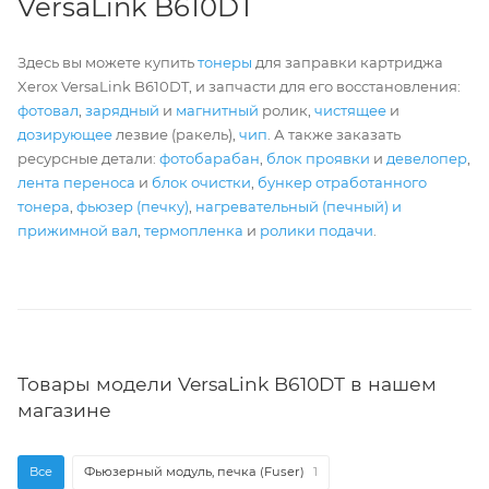
VersaLink B610DT
Здесь вы можете купить
тонеры
для заправки картриджа
Xerox VersaLink B610DT, и запчасти для его восстановления:
фотовал
,
зарядный
и
магнитный
ролик,
чистящее
и
дозирующее
лезвие (ракель),
чип
. А также заказать
ресурсные детали:
фотобарабан
,
блок проявки
и
девелопер
,
лента переноса
и
блок очистки
,
бункер отработанного
тонера
,
фьюзер (печку)
,
нагревательный (печный) и
прижимной вал
,
термопленка
и
ролики подачи
.
Товары модели VersaLink B610DT в нашем
магазине
Все
Фьюзерный модуль, печка (Fuser)
1