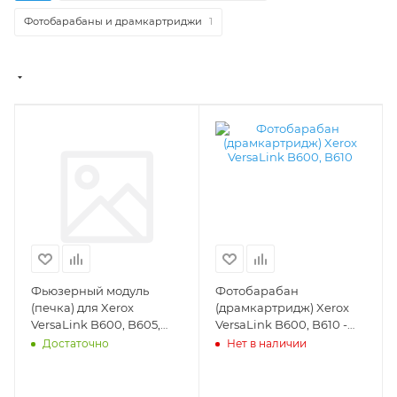
Фотобарабаны и драмкартриджи
1
Фьюзерный модуль
Фотобарабан
(печка) для Xerox
(драмкартридж) Xerox
VersaLink B600, B605,
VersaLink B600, B610 -
B610, B615 (115R00140)
101r00582
Достаточно
Нет в наличии
(DV -