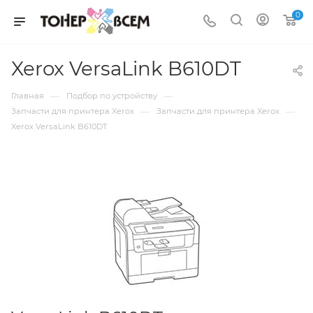
0
Xerox VersaLink B610DT
—
—
Главная
Подбор по устройству
—
—
Запчасти для принтера Xerox
Запчасти для принтера Xerox
Xerox VersaLink B610DT