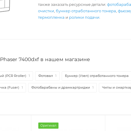
также заказать ресурсные детали:
фотобараб
очистки
,
бункер отработанного тонера
,
фьюзер
термопленка
и
ролики подачи
.
Phaser 7400dxf в нашем магазине
й (PCR Rroller)
1
Фотовал
1
Бункер (Узел) отработанного тонера
чка (Fuser)
1
Фотобарабаны и драмкартриджи
1
Чипы и смартка
Оригинал