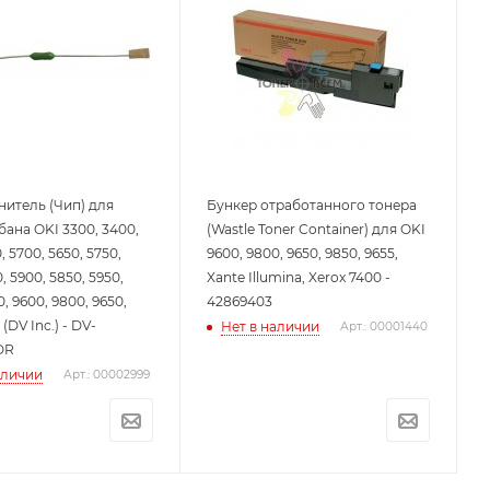
итель (Чип) для
Бункер отработанного тонера
ана OKI 3300, 3400,
(Wastle Toner Container) для OKI
, 5700, 5650, 5750,
9600, 9800, 9650, 9850, 9655,
, 5900, 5850, 5950,
Xante Illumina, Xerox 7400 -
, 9600, 9800, 9650,
42869403
 (DV Inc.) - DV-
Нет в наличии
Арт.: 00001440
DR
аличии
Арт.: 00002999