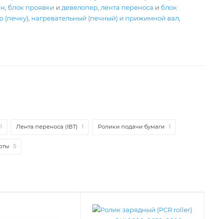
ан
,
блок проявки
и
девелопер
,
лента переноса
и
блок
 (печку)
,
нагревательный (печный) и прижимной вал
,
1
Лента переноса (IBT)
1
Ролики подачи бумаги
1
рты
5