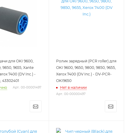
ачи для OKI 9600,
Ролик зарядный (PCR roller) для
, 9850, 9655, Xante
OKI 9600, 9650, 9800, 9850, 9655,
erox 7400 (DV Inc.) -
Xerox 7400 (DV Inc.) - DV-PCR-
, 43302401
OKI9650
очно
Нет в наличии
Арт.: 00-00001497
Арт.: 00-00000497