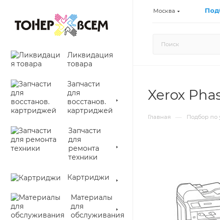
Под
Москва
Ликвидация
товара
Запчасти
Xerox Pha
для
восстанов.
картриджей
—
Главная
Подбор по 
Запчасти
для
ремонта
техники
Картриджи
Материалы
для
обслуживания