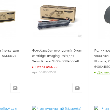
(печка) для
Фотобарабан пурпурный (Drum
Ролик под
 115R00038
cartridge, Imaging Unit) для
9800, 9650
Xerox Phaser 7400 - 108R00648
Illumina, X
640K41690
Нет в наличии
Достат
Арт.: 00-00001500