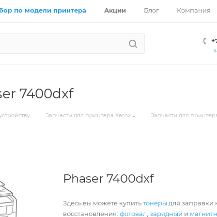
бор по модели принтера
Акции
Блог
Компания
+
З
ser 7400dxf
—
—
устройству
Запчасти для принтера Xerox
Запчасти для принтера
Phaser 7400dxf
Здесь вы можете купить
тонеры
для заправки к
восстановления:
фотовал
,
зарядный
и
магнит