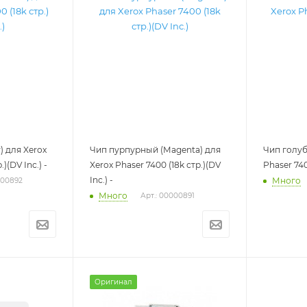
) для Xerox
Чип пурпурный (Magenta) для
Чип голуб
)(DV Inc.) -
Xerox Phaser 7400 (18k стр.)(DV
Phaser 7400
Inc.) -
Много
000892
Много
Арт.: 00000891
Оригинал