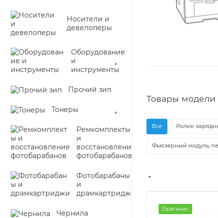
Носители и
девелоперы
Оборудование
и
инструменты
Прочий зип
Товары модели 
Тонеры
Все
Ролик зарядны
Ремкомплекты
и
Фьюзерный модуль, пе
восстановление
фотобарабанов
Фотобарабаны
и
драмкартриджи
Оригинал
Чернила