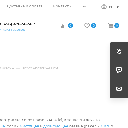
...
Доставка и оплата
Контакты
ВОЙТИ
7 (495) 476-56-56
0
0
0
АКАЗАТЬ ЗВОНОК
—
 Xerox
Xerox Phaser 7400dxf
артриджа Xerox Phaser 7400dxf, и запчасти для его
ный
ролик,
чистящее
и
дозирующее
лезвие (ракель),
чип
. А