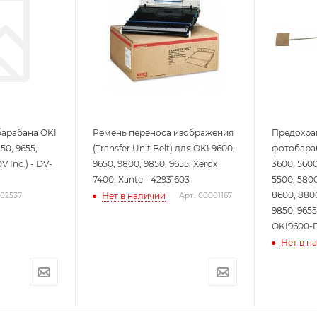
барабана OKI
Ремень переноса изображения
Предохран
50, 9655,
(Transfer Unit Belt) для OKI 9600,
фотобараб
V Inc.) - DV-
9650, 9800, 9850, 9655, Xerox
3600, 5600
7400, Xante - 42931603
5500, 5800
8600, 8800
Нет в наличии
002537
Арт.: 00001167
9850, 9655
OKI9600-
Нет в н