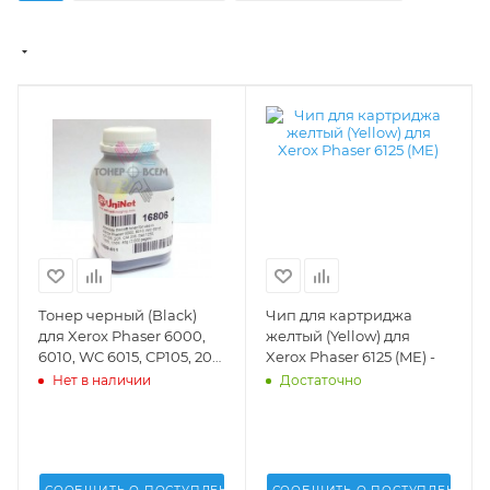
Тонер черный (Black)
Чип для картриджа
для Xerox Phaser 6000,
желтый (Yellow) для
6010, WC 6015, CP105, 205,
Xerox Phaser 6125 (ME) -
CM 205, Dell 1250, 1355,
Нет в наличии
Достаточно
1760 (2k стр.)(40 г.)(Uninet
USA) - 16806