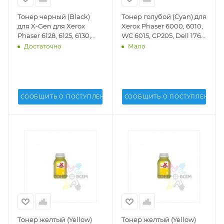
Тонер черный (Black)
Тонер голубой (Cyan) для
для X-Gen для Xerox
Xerox Phaser 6000, 6010,
Phaser 6128, 6125, 6130,
WC 6015, CP205, Dell 1760
6140. MFP (3.1k стр.)(40 г.)
(18 г.)(Static Control) -
Достаточно
Мало
(Uninet USA) - 14256
D1760-20B-C
СООБЩИТЬ О ПОСТУПЛЕНИИ
СООБЩИТЬ О ПОСТУПЛЕНИИ
Тонер желтый (Yellow)
Тонер желтый (Yellow)