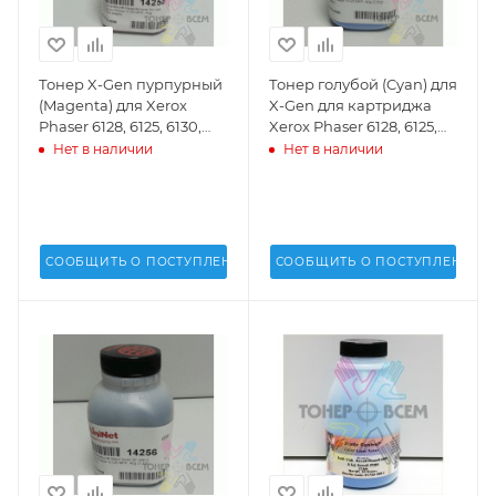
Тонер X-Gen пурпурный
Тонер голубой (Cyan) для
(Magenta) для Xerox
X-Gen для картриджа
Phaser 6128, 6125, 6130,
Xerox Phaser 6128, 6125,
6140 MFP (2.5k стр.)(40 г.)
6130, 6140 MFP (2.5k стр.)
Нет в наличии
Нет в наличии
(Uninet USA) - 14258
(40 г.)(Uninet USA) - 14257
СООБЩИТЬ О ПОСТУПЛЕНИИ
СООБЩИТЬ О ПОСТУПЛЕНИИ