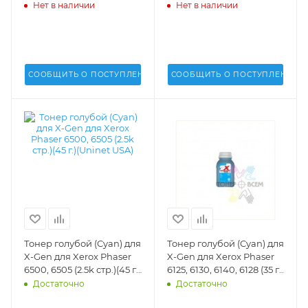
6128 (35 г.)(2k стр.)(Uninet
стр.)(45 г.)(Uninet USA) -
Нет в наличии
Нет в наличии
USA) - 14037
16637
СООБЩИТЬ О ПОСТУПЛЕНИИ
СООБЩИТЬ О ПОСТУПЛЕНИИ
Тонер голубой (Cyan) для
Тонер голубой (Cyan) для
X-Gen для Xerox Phaser
X-Gen для Xerox Phaser
6500, 6505 (2.5k стр.)(45 г.)
6125, 6130, 6140, 6128 (35 г.)
(Uninet USA) - 16636
(2k стр.)(Uninet USA) -
Достаточно
Достаточно
14036