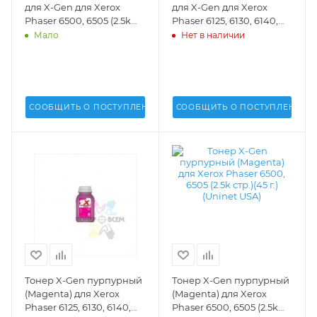
для X-Gen для Xerox
для X-Gen для Xerox
Phaser 6500, 6505 (2.5k
Phaser 6125, 6130, 6140,
стр.)(45 г.)(Uninet USA) -
6128 (35 г.)(2k стр.)(Uninet
Мало
Нет в наличии
16638
USA) - 14038
СООБЩИТЬ О ПОСТУПЛЕНИИ
СООБЩИТЬ О ПОСТУПЛЕНИИ
Тонер X-Gen пурпурный
Тонер X-Gen пурпурный
(Magenta) для Xerox
(Magenta) для Xerox
Phaser 6125, 6130, 6140,
Phaser 6500, 6505 (2.5k