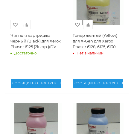
Чип для картриджа
Тонер желтый (Yellow)
черный (Black) для Xerox
для X-Gen для Xerox
Phaser 6125 (2k стр.)(DV
Phaser 6128, 6125, 6130,
Inc.) -
6140 MFP (2.5k стр.)(40 г.)
Достаточно
Нет в наличии
(Uninet USA) - 14259
СООБЩИТЬ О ПОСТУПЛЕНИИ
СООБЩИТЬ О ПОСТУПЛЕНИИ