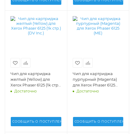
СООБЩИТЬ О ПОСТУПЛЕНИИ
СООБЩИТЬ О ПОСТУПЛЕНИИ
Чип для картриджа
Чип для картриджа
желтый (Yellow) для
пурпурный (Magenta)
Xerox Phaser 6125 (1k стр.)
для Xerox Phaser 6125
(DV Inc.) -
(ME) -
Достаточно
Достаточно
СООБЩИТЬ О ПОСТУПЛЕНИИ
СООБЩИТЬ О ПОСТУПЛЕНИИ