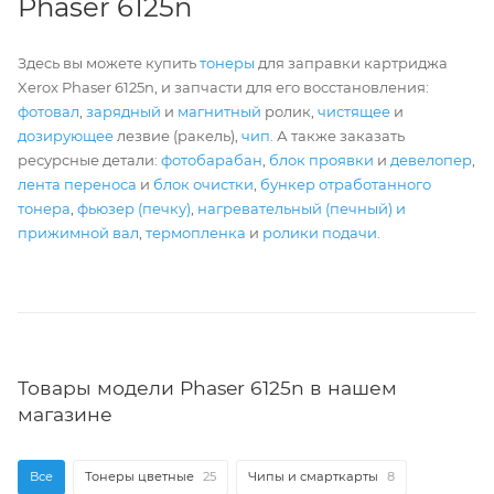
Phaser 6125n
Здесь вы можете купить
тонеры
для заправки картриджа
Xerox Phaser 6125n, и запчасти для его восстановления:
фотовал
,
зарядный
и
магнитный
ролик,
чистящее
и
дозирующее
лезвие (ракель),
чип
. А также заказать
ресурсные детали:
фотобарабан
,
блок проявки
и
девелопер
,
лента переноса
и
блок очистки
,
бункер отработанного
тонера
,
фьюзер (печку)
,
нагревательный (печный) и
прижимной вал
,
термопленка
и
ролики подачи
.
Товары модели Phaser 6125n в нашем
магазине
Все
Тонеры цветные
25
Чипы и смарткарты
8