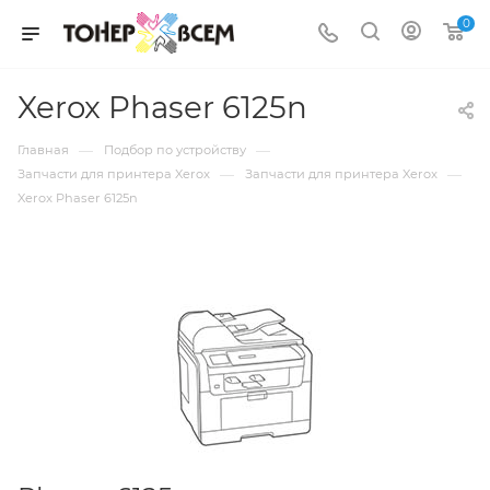
0
Xerox Phaser 6125n
—
—
Главная
Подбор по устройству
—
—
Запчасти для принтера Xerox
Запчасти для принтера Xerox
Xerox Phaser 6125n