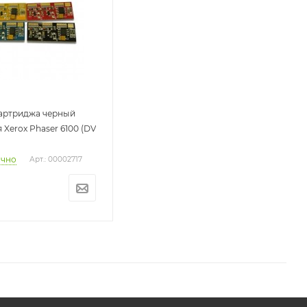
картриджа черный
я Xerox Phaser 6100 (DV
очно
Арт.: 00002717