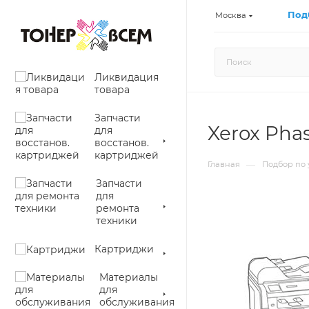
Под
Москва
Ликвидация
товара
Запчасти
Xerox Pha
для
восстанов.
картриджей
—
Главная
Подбор по 
Запчасти
для
ремонта
техники
Картриджи
Материалы
для
обслуживания