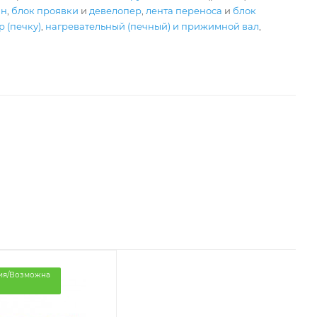
ан
,
блок проявки
и
девелопер
,
лента переноса
и
блок
 (печку)
,
нагревательный (печный) и прижимной вал
,
ия/Возможна