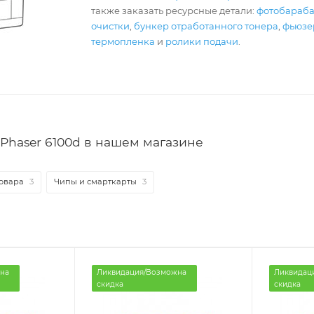
также заказать ресурсные детали:
фотобараб
очистки
,
бункер отработанного тонера
,
фьюзер
термопленка
и
ролики подачи
.
Phaser 6100d в нашем магазине
овара
3
Чипы и смарткарты
3
на
Ликвидация/Возможна
Ликвидац
скидка
скидка