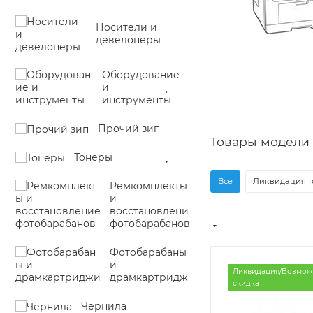
Носители и
девелоперы
Оборудование
и
инструменты
Прочий зип
Товары модели 
Тонеры
Все
Ликвидация т
Ремкомплекты
и
восстановление
фотобарабанов
Фотобарабаны
и
Ликвидация/Возмож
драмкартриджи
скидка
Чернила