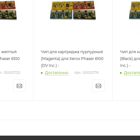
а желтый
Чип для картриджа пурпурный
Чип для 
Phaser 6100
(Magenta) для Xerox Phaser 6100
(Black) дл
(DV Inc.) -
Inc.) -
Достаточно
Достат
т.: 00002720
Арт.: 00002719