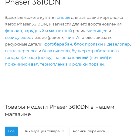
Phaser 3610DN
Здесь вы можете купить
тонеры
для заправки картриджа
Xerox Phaser 3610DN, и запчасти для его восстановления:
фотовал
,
зарядный
и
магнитный
ролик,
чистящее
и
дозирующее
лезвие (ракель),
чип
. А также заказать
ресурсные детали:
фотобарабан
,
блок проявки
и
девелопер
,
лента переноса
и
блок очистки
,
бункер отработанного
тонера
,
фьюзер (печку)
,
нагревательный (печный) и
прижимной вал
,
термопленка
и
ролики подачи
.
Товары модели Phaser 3610DN в нашем
магазине
Все
Ликвидация товара
2
Ролики переноса
1