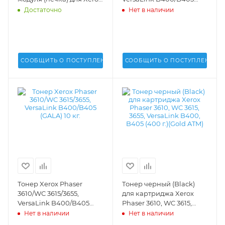
Phaser 3610, WorkCente
(GALA) 400 г. -
Достаточно
Нет в наличии
3615, 3655 (DV) -
СООБЩИТЬ О ПОСТУПЛЕНИИ
СООБЩИТЬ О ПОСТУПЛЕНИИ
Тонер Xerox Phaser
Тонер черный (Black)
3610/WC 3615/3655,
для картриджа Xerox
VersaLink B400/B405
Phaser 3610, WC 3615,
(GALA) 10 кг. -
3655, VersaLink B400,
Нет в наличии
Нет в наличии
B405 (400 г.)(Gold ATM) -