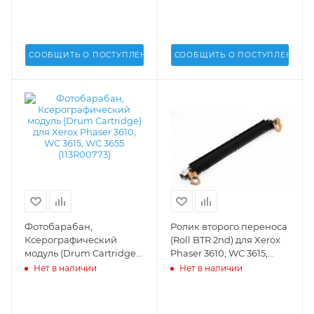
СООБЩИТЬ О ПОСТУПЛЕНИИ
СООБЩИТЬ О ПОСТУПЛЕНИИ
Фотобарабан,
Ролик второго переноса
Ксерографический
(Roll BTR 2nd) для Xerox
модуль (Drum Cartridge)
Phaser 3610; WC 3615,
для Xerox Phaser 3610,
3655; Versalink B400,
Нет в наличии
Нет в наличии
WC 3615, WC 3655
B405 - 859K00950
(113R00773) - 113R00773