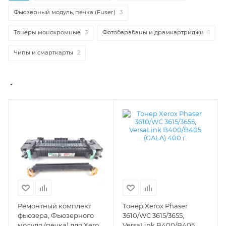
Фьюзерный модуль, печка (Fuser)
3
Тонеры монохромные
3
Фотобарабаны и драмкартриджи
1
Чипы и смарткарты
2
Ремонтный комплект
Тонер Xerox Phaser
фьюзера, Фьюзерного
3610/WC 3615/3655,
модуля (печка) для Xerox
VersaLink B400/B405