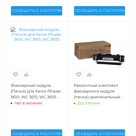
СООБЩИТЬ О ПОСТУПЛЕНИИ
СООБЩИТЬ О ПОСТУПЛЕНИИ
Фьюзерный модуль
Ремонтный комплект
(Печка) для Xerox Phaser
фьюзерного модуля
3610, WC 3615, WC 3655 -
(печка) оригинальный
126K35560, 126K35561,
для Xerox Phaser 3610,
Нет в наличии
Достаточно
126K30929
WorkCente 3615, 3655 -
115R00085
СООБЩИТЬ О ПОСТУПЛЕНИИ
СООБЩИТЬ О ПОСТУПЛЕНИИ