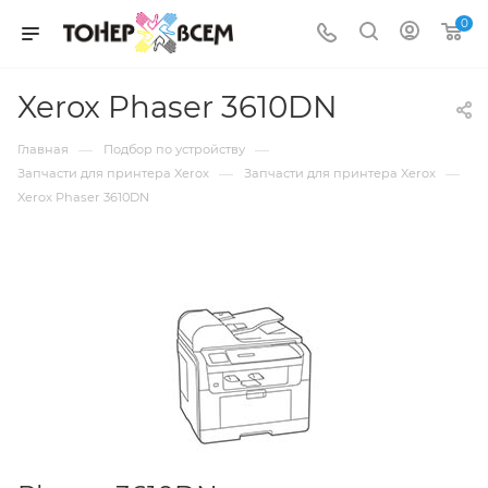
0
Xerox Phaser 3610DN
—
—
Главная
Подбор по устройству
—
—
Запчасти для принтера Xerox
Запчасти для принтера Xerox
Xerox Phaser 3610DN