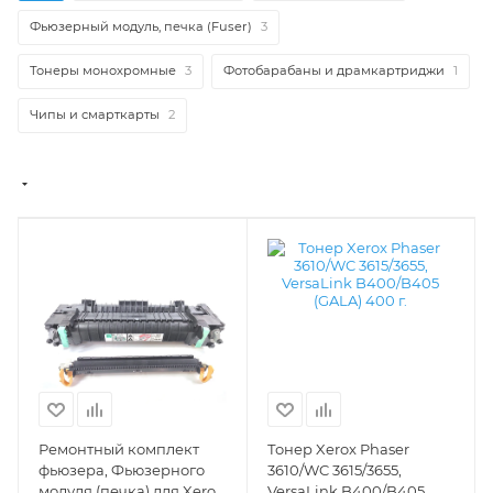
Фьюзерный модуль, печка (Fuser)
3
Тонеры монохромные
3
Фотобарабаны и драмкартриджи
1
Чипы и смарткарты
2
Ремонтный комплект
Тонер Xerox Phaser
фьюзера, Фьюзерного
3610/WC 3615/3655,
модуля (печка) для Xerox
VersaLink B400/B405