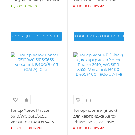
Phaser 3610, WorkCente
(GALA) 400 г. -
Достаточно
Нет в наличии
3615, 3655 (DV) -
СООБЩИТЬ О ПОСТУПЛЕНИИ
СООБЩИТЬ О ПОСТУПЛЕНИИ
Тонер Xerox Phaser
Тонер черный (Black)
3610/WC 3615/3655,
для картриджа Xerox
VersaLink B400/B405
Phaser 3610, WC 3615,
(GALA) 10 кг. -
3655, VersaLink B400,
Нет в наличии
Нет в наличии
B405 (400 г.)(Gold ATM) -