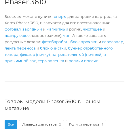
Phaser 3610
Здесь вы можете купить
тонеры
для заправки картриджа
Xerox Phaser 3610, и запчасти для его восстановления:
фотовал
,
зарядный
и
магнитный
ролик,
чистящее
и
дозирующее
лезвие (ракель),
чип
. А также заказать
ресурсные детали:
фотобарабан
,
блок проявки
и
девелопер
,
лента переноса
и
блок очистки
,
бункер отработанного
тонера
,
фьюзер (печку)
,
нагревательный (печный) и
прижимной вал
,
термопленка
и
ролики подачи
.
Товары модели Phaser 3610 в нашем
магазине
Все
Ликвидация товара
2
Ролики переноса
1