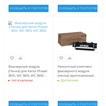
СООБЩИТЬ О ПОСТУПЛЕНИИ
СООБЩИТЬ О ПОСТУПЛЕНИИ
Фьюзерный модуль
Ремонтный комплект
(Печка) для Xerox Phaser
фьюзерного модуля
3610, WC 3615, WC 3655 -
(печка) оригинальный
126K35560, 126K35561,
для Xerox Phaser 3610,
Нет в наличии
Достаточно
126K30929
WorkCente 3615, 3655 -
115R00085
СООБЩИТЬ О ПОСТУПЛЕНИИ
СООБЩИТЬ О ПОСТУПЛЕНИИ