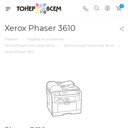
0
Xerox Phaser 3610
—
—
Главная
Подбор по устройству
—
—
Запчасти для принтера Xerox
Запчасти для принтера Xerox
Xerox Phaser 3610