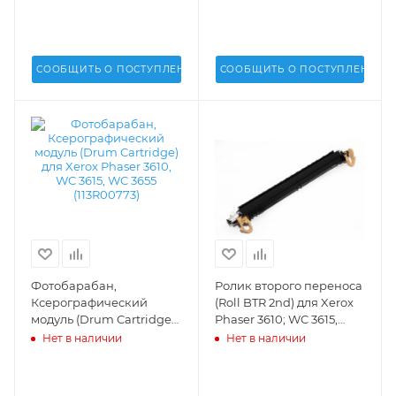
СООБЩИТЬ О ПОСТУПЛЕНИИ
СООБЩИТЬ О ПОСТУПЛЕНИИ
Фотобарабан,
Ролик второго переноса
Ксерографический
(Roll BTR 2nd) для Xerox
модуль (Drum Cartridge)
Phaser 3610; WC 3615,
для Xerox Phaser 3610,
3655; Versalink B400,
Нет в наличии
Нет в наличии
WC 3615, WC 3655
B405 - 859K00950
(113R00773) - 113R00773