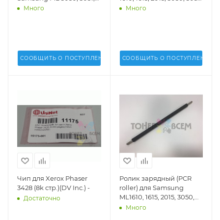
3470, 3471, SCX 5330, 5530,
4521, Phaser3300MFP
Много
Много
Xerox Phaser 3428, 3300,
(DV) soft - DV-PCR-S1610-
3635 (DV Inc.) - DV-WB-
10
SAM3050
СООБЩИТЬ О ПОСТУПЛЕНИИ
СООБЩИТЬ О ПОСТУПЛЕНИИ
Чип для Xerox Phaser
Ролик зарядный (PCR
3428 (8k стр.)(DV Inc.) -
roller) для Samsung
ML1610, 1615, 2015, 3050,
Достаточно
3051, 4521, Phaser
Много
3300MFP (DV Inc.) - DV-