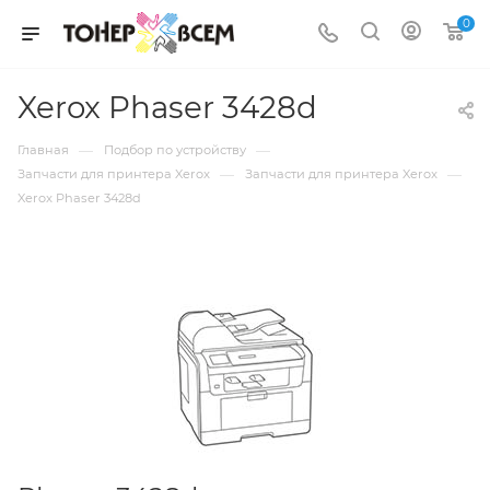
0
Xerox Phaser 3428d
—
—
Главная
Подбор по устройству
—
—
Запчасти для принтера Xerox
Запчасти для принтера Xerox
Xerox Phaser 3428d