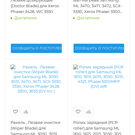
Лезвие дозирующее
Вал нагрева Samsung
(Doctor Blade) для Xerox
ML 3470, 3471, 3472, SCX-
Phaser 3428, WC 3550
5330; Xerox Phaser 3300,
Samsung ML 1635, 3050,
3428, 3635, WC3550 (DV
Достаточно
Достаточно
3051, 3470, 3471 (DV Inc.) -
Inc.) - DV-FR-SAM3470
DV-DB-SAM-3050
СООБЩИТЬ О ПОСТУПЛЕНИИ
СООБЩИТЬ О ПОСТУПЛЕНИИ
Ракель , Лезвие очистки
Ролик зарядный (PCR
(Wiper Blade) для
roller) для Samsung ML
Samsung ML 3050, 3051,
1610, 1615, 2015, 3050, 3051,