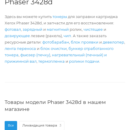
Phaser 3428d
Здесь вы можете купить
тонеры
для заправки картриджа
Xerox Phaser 3428d, и запчасти для его восстановления:
фотовал
,
зарядный
и
магнитный
ролик,
чистящее
и
дозирующее
лезвие (ракель),
чип
. А также заказать
ресурсные детали:
фотобарабан
,
блок проявки
и
девелопер
,
лента переноса
и
блок очистки
,
бункер отработанного
тонера
,
фьюзер (печку)
,
нагревательный (печный) и
прижимной вал
,
термопленка
и
ролики подачи
.
Товары модели Phaser 3428d в нашем
магазине
Все
Ликвидация товара
3