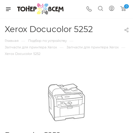
0
Xerox Docucolor 5252
—
—
Главная
Подбор по устройству
—
—
Запчасти для принтера Xerox
Запчасти для принтера Xerox
Xerox Docucolor 5252