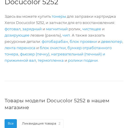
Docucolor 5252
Здесь вы можете купить
тонеры
для заправки картриджа
Xerox Docucolor 5252, и запчасти для его восстановления:
фотовал
,
зарядный
и
магнитный
ролик,
чистящее
и
дозирующее
лезвие (ракель),
чип
. А также заказать
ресурсные детали:
фотобарабан
,
блок проявки
и
девелопер
,
лента переноса
и
блок очистки
,
бункер отработанного
тонера
,
фьюзер (печку)
,
нагревательный (печный) и
прижимной вал
,
термопленка
и
ролики подачи
.
Товары модели Docucolor 5252 в нашем
магазине
Все
Ликвидация товара
2