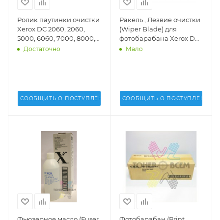
Ролик паутинки очистки
Ракель , Лезвие очистки
Xerox DC 2060, 2060,
(Wiper Blade) для
5000, 6060, 7000, 8000,
фотобарабана Xerox DC
7002, 8002 (DV Inc.) - DV-
2060, 6060 (DV Inc.) -
Достаточно
Мало
WEB-XER2060
СООБЩИТЬ О ПОСТУПЛЕНИИ
СООБЩИТЬ О ПОСТУПЛЕНИИ
Фьюзерное масло (Fuser
Фотобарабан (Print