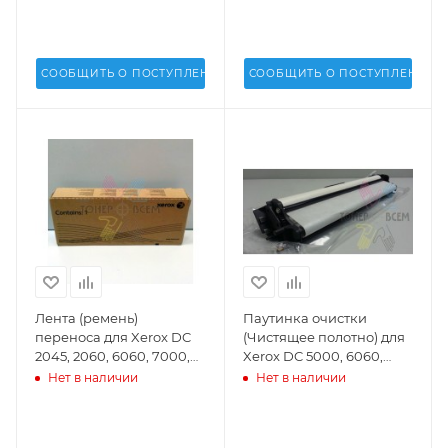
СООБЩИТЬ О ПОСТУПЛЕНИИ
СООБЩИТЬ О ПОСТУПЛЕНИИ
Лента (ремень)
Паутинка очистки
переноса для Xerox DC
(Чистящее полотно) для
2045, 2060, 6060, 7000,
Xerox DC 5000, 6060,
8000 - 001R00576, 1R576
7000, 8000, 7002, 8002 -
Нет в наличии
Нет в наличии
108R00812