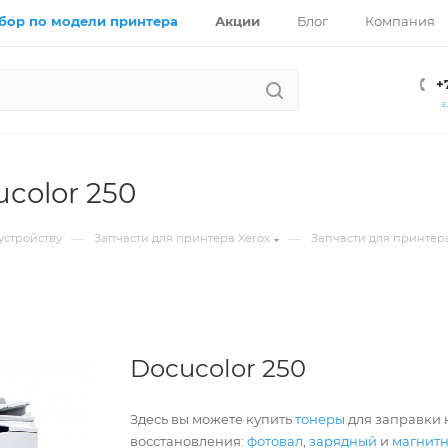
бор по модели принтера
Акции
Блог
Компания
+
З
ucolor 250
—
—
устройству
Запчасти для принтера Xerox
Запчасти для принтера
Docucolor 250
Здесь вы можете купить
тонеры
для заправки к
восстановления:
фотовал
,
зарядный
и
магнит