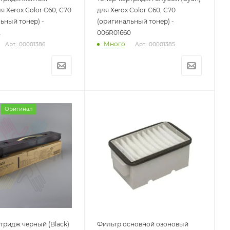
ля Xerox Color C60, C70
для Xerox Color C60, C70
ьный тонер) -
(оригинальный тонер) -
2
006R01660
Много
Арт.: 00001386
Арт.: 00001385
Оригинал
тридж черный (Black)
Фильтр основной озоновый