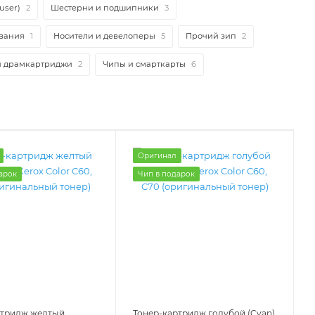
user)
2
Шестерни и подшипники
3
вания
1
Носители и девелоперы
5
Прочий зип
2
и драмкартриджи
2
Чипы и смарткарты
6
Оригинал
арок
Чип в подарок
ртридж желтый
Тонер-картридж голубой (Cyan)