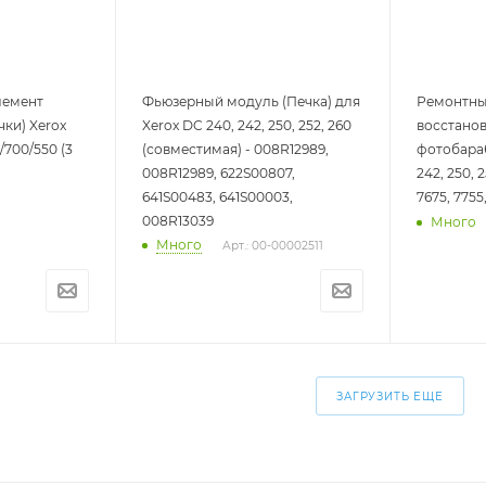
лемент
Фьюзерный модуль (Печка) для
Ремонтны
ки) Xerox
Xerox DC 240, 242, 250, 252, 260
восстано
/700/550 (3
(совместимая) - 008R12989,
фотобараб
008R12989, 622S00807,
242, 250, 
641S00483, 641S00003,
7675, 7755,
008R13039
Много
Много
Арт.: 00-00002511
ЗАГРУЗИТЬ ЕЩЕ