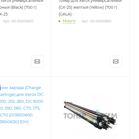
 Xerox универсальный
Тонер для Xerox универсальный
рный (Black) (700 г)
(GX-25) желтый (Yellow) (700 г)
X-25
(GALA) -
Много
Арт.: 00-00005607
Арт.: 00-00005610