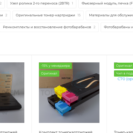
2
Узел ролика 2-го переноса (2BTR)
1
Фьюзерный модуль, печка (F
ми
2
Оригинальные тонер-картриджи
15
Материалы для обслужи
Ремкомплекты и восстановление фотобарабанов
2
Фотобарабаны 
-15% у менеджера
Оригинал
Оригинал
Чип в под
ртриджей
Комплект тонеркартриджей
Тонер-ка