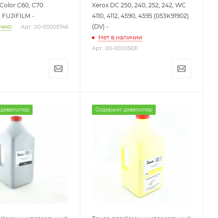
Color C60, C70
Xerox DC 250, 240, 252, 242, WC
) FUJIFILM -
4110, 4112, 4590, 4595 (053K91902)
(DV) -
очно
Арт.: 00-00005746
Нет в наличии
Арт.: 00-00005631
 девелопер
Содержит девелопер