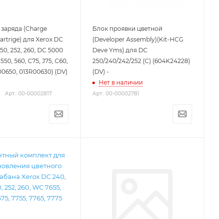
заряда (Charge
Блок проявки цветной
artrige) для Xerox DC
(Developer Assembly)(Kit-HСG
250, 252, 260, DC 5000
Deve Yms) для DC
550, 560, C75, J75, C60,
250/240/242/252 (C) (604K24228)
00650, 013R00630) (DV)
(DV) -
Нет в наличии
Арт.: 00-00002817
Арт.: 00-00002781