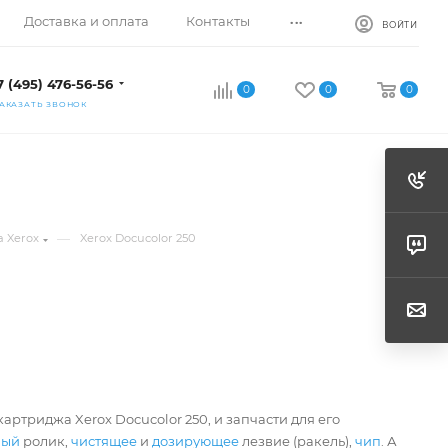
...
Доставка и оплата
Контакты
ВОЙТИ
7 (495) 476-56-56
0
0
0
АКАЗАТЬ ЗВОНОК
—
 Xerox
Xerox Docucolor 250
артриджа Xerox Docucolor 250, и запчасти для его
ный
ролик,
чистящее
и
дозирующее
лезвие (ракель),
чип
. А