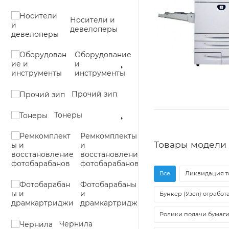
Носители и
девелоперы
Оборудование
и
инструменты
Прочий зип
Тонеры
Ремкомплекты
Товары модели 
и
восстановление
фотобарабанов
Все
Ликвидация т
Фотобарабаны
и
Бункер (Узел) отработ
драмкартриджи
Ролики подачи бумаг
Чернила