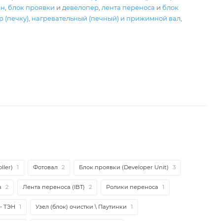
ан
,
блок проявки
и
девелопер
,
лента переноса
и
блок
 (печку)
,
нагревательный (печный) и прижимной вал
,
ller)
1
Фотовал
2
Блок проявки (Developer Unit)
3
а
2
Лента переноса (IBT)
2
Ролики переноса
1
- ТЭН
1
Узел (блок) очистки \ Паутинки
1