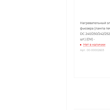
Нагревательный э
фьюзера (лампа печ
DC 240/250/242/252
шт.) (DV) -
Нет в наличии
Арт.: 00-00002603