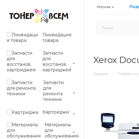
Под
Москва
Ликвидация
товара
Запчасти
Xerox Doc
для
восстанов.
картриджей
—
Главная
Подбор по 
Запчасти
для
ремонта
техники
Картриджи
Материалы
для
обслуживания