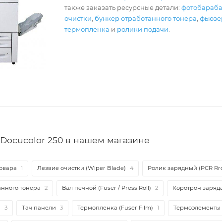
также заказать ресурсные детали:
фотобараб
очистки
,
бункер отработанного тонера
,
фьюзер
термопленка
и
ролики подачи
.
Docucolor 250 в нашем магазине
овара
1
Лезвие очистки (Wiper Blade)
4
Ролик зарядный (PCR Rro
анного тонера
2
Вал печной (Fuser / Press Roll)
2
Коротрон заряд
и
3
Тач панели
3
Термопленка (Fuser Film)
1
Термоэлементы 