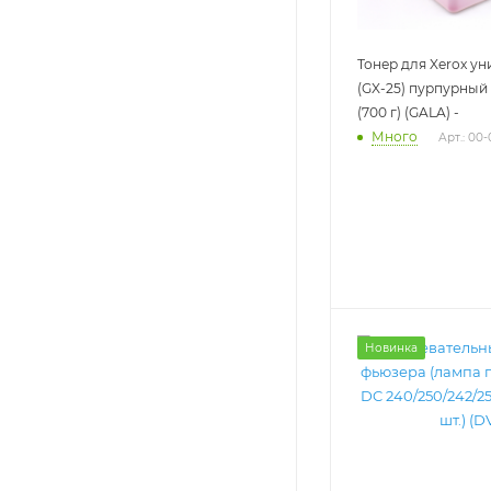
Тонер для Xerox у
(GX-25) пурпурный
(700 г) (GALA) -
Много
Арт.: 00
Новинка