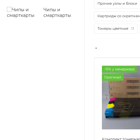
Прочие узлы и блоки
Чипы и
смарткарты
Картридж со скрепка
Тонеры цветные
13
-15% у менеджера
Оригинал
Комплект тонерка