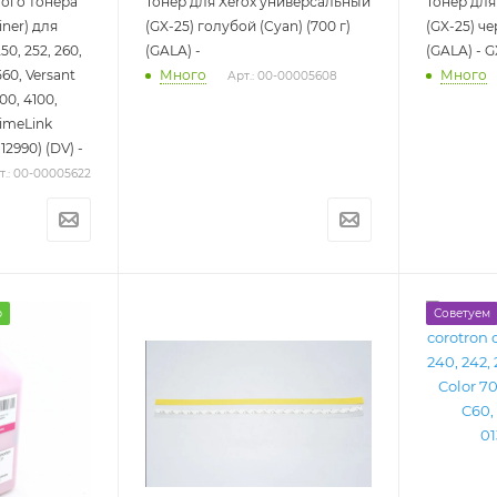
ого тонера
Тонер для Xerox универсальный
Тонер для
iner) для
(GX-25) голубой (Cyan) (700 г)
(GX-25) че
50, 252, 260,
(GALA) -
(GALA) - G
560, Versant
Много
Много
Арт.: 00-00005608
100, 4100,
imeLink
2990) (DV) -
т.: 00-00005622
р
Советуем