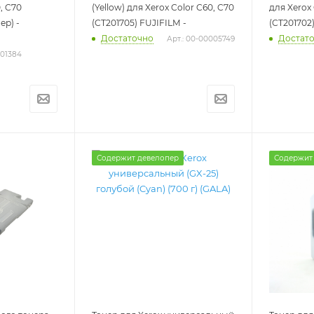
, C70
(Yellow) для Xerox Color C60, C70
для Xerox 
ер) -
(CT201705) FUJIFILM -
(CT201702
Достаточно
Достат
Арт.: 00-00005749
001384
Содержит девелопер
Содержит