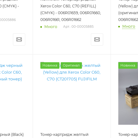
0 (CMYK) -
Xerox Color C60, C70 (REFILL)
(Yellow) д
(CMYK) - 006R01659, 006R01660,
(оригинал
006R01661, 006R01662
006R0166
-00005886
Много
Много
Арт.: 00-00005885
Новинка
Оригинал
Новинка
рный (Black)
Тонер-картридж желтый
Тонер-кар