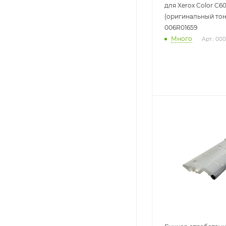
для Xerox Color C60
(оригинальный тон
006R01659
Много
Арт.: 00