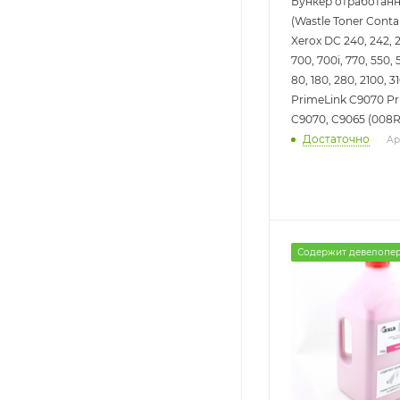
Бункер отработанн
(Wastle Toner Conta
Xerox DC 240, 242, 2
700, 700i, 770, 550, 
80, 180, 280, 2100, 3
PrimeLink C9070 Pr
C9070, C9065 (008R1
Достаточно
Ар
Содержит девелопе