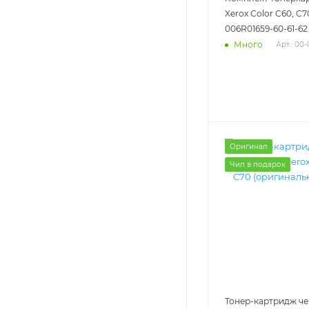
Xerox Color C60, C7
006R01659-60-61-62
Много
Арт.: 00
Оригинал
Чип в подарок
Тонер-картридж че