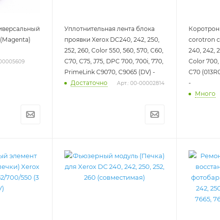
ниверсальный
Уплотнительная лента блока
Коротрон 
 (Magenta)
проявки Xerox DC240, 242, 250,
corotron c
252, 260, Color 550, 560, 570, C60,
240, 242, 
C70, C75, J75, DPC 700, 700i, 770,
Color 700, 
-00005609
PrimeLink C9070, C9065 (DV) -
C70 (013R
-
Достаточно
Арт.: 00-00002814
Много