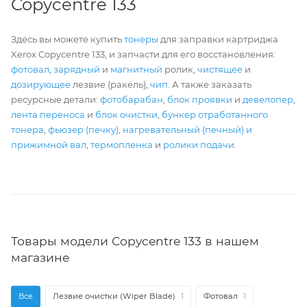
Copycentre 133
Здесь вы можете купить
тонеры
для заправки картриджа
Xerox Copycentre 133, и запчасти для его восстановления:
фотовал
,
зарядный
и
магнитный
ролик,
чистящее
и
дозирующее
лезвие (ракель),
чип
. А также заказать
ресурсные детали:
фотобарабан
,
блок проявки
и
девелопер
,
лента переноса
и
блок очистки
,
бункер отработанного
тонера
,
фьюзер (печку)
,
нагревательный (печный) и
прижимной вал
,
термопленка
и
ролики подачи
.
Товары модели Copycentre 133 в нашем
магазине
Все
Лезвие очистки (Wiper Blade)
1
Фотовал
1