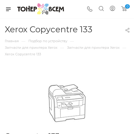
0
Xerox Copycentre 133
—
—
Главная
Подбор по устройству
—
—
Запчасти для принтера Xerox
Запчасти для принтера Xerox
Xerox Copycentre 133