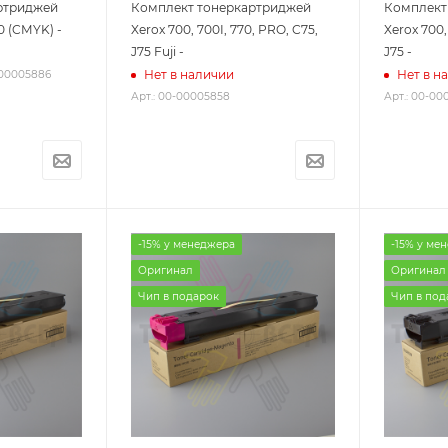
ртриджей
Комплект тонеркартриджей
Комплект
0 (CMYK) -
Xerox 700, 700I, 770, PRO, C75,
Xerox 700,
J75 Fuji -
J75 -
Нет в наличии
Нет в н
-00005886
Арт.: 00-00005858
Арт.: 00-00
-15% у менеджера
-15% у ме
Оригинал
Оригинал
Чип в подарок
Чип в под