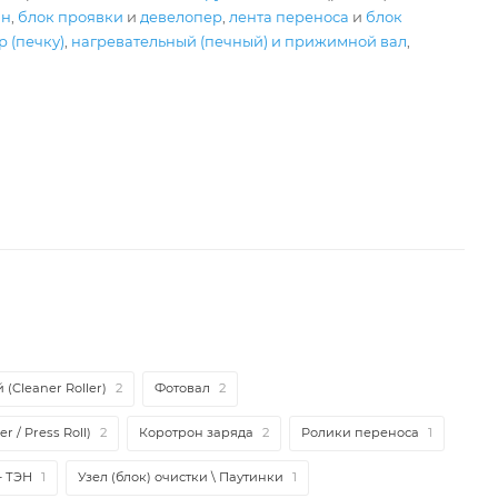
ан
,
блок проявки
и
девелопер
,
лента переноса
и
блок
 (печку)
,
нагревательный (печный) и прижимной вал
,
(Cleaner Roller)
2
Фотовал
2
r / Press Roll)
2
Коротрон заряда
2
Ролики переноса
1
- ТЭН
1
Узел (блок) очистки \ Паутинки
1