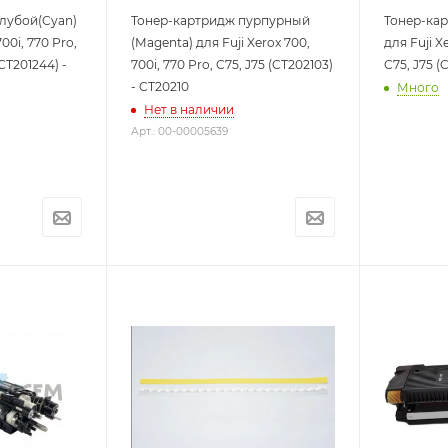
лубой(Cyan)
Тонер-картридж пурпурный
Тонер-кар
700i, 770 Pro,
(Magenta) для Fuji Xerox 700,
для Fuji X
CT201244) -
700i, 770 Pro, C75, J75 (CT202103)
C75, J75 (
- CT20210
Много
Нет в наличии
Арт.: 00-00005639