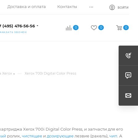
...
Доставка и оплата
Контакты
ВОЙТИ
7 (495) 476-56-56
0
0
0
АКАЗАТЬ ЗВОНОК
—
 Xerox
Xerox 700i Digital Color Press
артриджа Xerox 700i Digital Color Press, и запчасти для его
ный
ролик,
чистящее
и
дозирующее
лезвие (ракель),
чип
. А