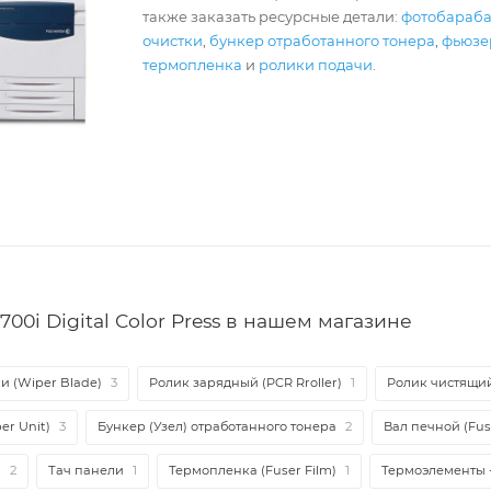
также заказать ресурсные детали:
фотобараб
очистки
,
бункер отработанного тонера
,
фьюзер
термопленка
и
ролики подачи
.
00i Digital Color Press в нашем магазине
и (Wiper Blade)
3
Ролик зарядный (PCR Rroller)
1
Ролик чистящий 
er Unit)
3
Бункер (Узел) отработанного тонера
2
Вал печной (Fuse
и
2
Тач панели
1
Термопленка (Fuser Film)
1
Термоэлементы 