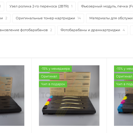
1
Узел ролика 2-го переноса (2BTR)
1
Фьюзерный модуль, печка (F
ми
2
Оригинальные тонер-картриджи
14
Материалы для обслуж
тановление фотобарабанов
2
Фотобарабаны и драмкартриджи
4
-15% у менеджера
-15% у ме
Оригинал
Оригинал
Чип в подарок
Чип в под