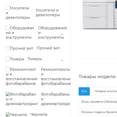
Носители и
девелоперы
Оборудование
и
инструменты
Прочий зип
Тонеры
Ремкомплекты
и
Товары модели 7
восстановление
фотобарабанов
Все
Лезвие очистк
Фотобарабаны
и
Блок проявки (Develop
драмкартриджи
Ролики подачи бумаг
Чернила