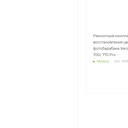
Ремонтный компле
восстановления цв
фотобарабана Xerox
700i, 770 Pro -
Много
Арт.: RM