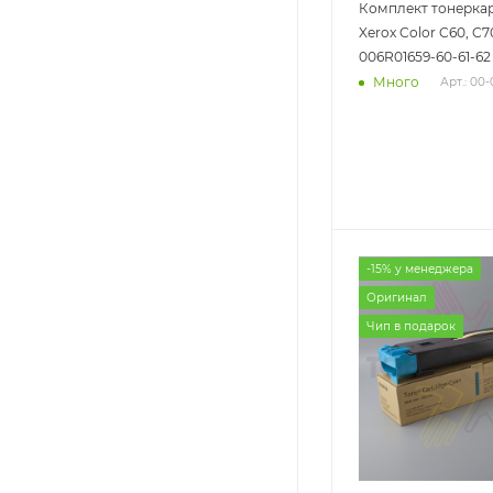
Комплект тонерка
Xerox Color C60, C7
006R01659-60-61-62
Много
Арт.: 00
-15% у менеджера
Оригинал
Чип в подарок