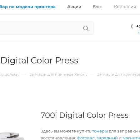
бор по модели принтера
Акции
Блог
Компания
+
З
Digital Color Press
—
—
устройству
Запчасти для принтера Xerox
Запчасти для принтера
700i Digital Color Press
Здесь вы можете купить
тонеры
для заправки к
восстановления:
фотовал
,
зарядный
и
магнит