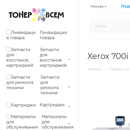
Под
Москва
Ликвидация
товара
Запчасти
Xerox 700i 
для
восстанов.
картриджей
—
Главная
Подбор по 
Запчасти
для
ремонта
техники
Картриджи
Материалы
для
обслуживания