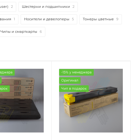
user)
2
Шестерни и подшипники
2
ивания
1
Носители и девелоперы
5
Тонеры цветные
9
Чипы и смарткарты
6
неджера
-15% у менеджера
Оригинал
арок
Чип в подарок