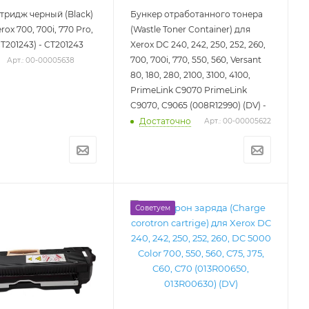
тридж черный (Black)
Бункер отработанного тонера
erox 700, 700i, 770 Pro,
(Wastle Toner Container) для
CT201243) - CT201243
Xerox DC 240, 242, 250, 252, 260,
700, 700i, 770, 550, 560, Versant
Арт.: 00-00005638
80, 180, 280, 2100, 3100, 4100,
PrimeLink C9070 PrimeLink
C9070, C9065 (008R12990) (DV) -
Достаточно
Арт.: 00-00005622
Советуем