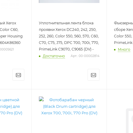
ый Xerox
Уплотнительная лента блока
Фьюзерный
 Color C60,
проявки Xerox DC240, 242, 250,
сборе Xero
oper Housing
252, 260, Color 550, 560, 570, C60,
Color 550,
V-604K86360
C70, C75, J75, DPC 700, 700i, 770,
PrimeLink 
PrimeLink C9070, C9065 (DV) -
Много
-00005621
Достаточно
Арт.: 00-00002814