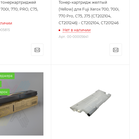
 тонеркартриджей
Тонер-картридж желтый
 700I, 770, PRO, C75,
(Yellow) для Fuji Xerox 700, 700i,
770 Pro, C75, J75 (CT202104,
CT201246) - CT202104, CT201246
аличии
Нет в наличии
005815
Арт.: 00-00005641
неджера
арок