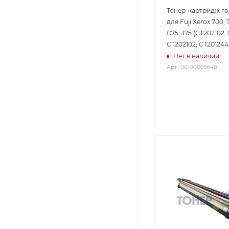
Тонер-картридж го
для Fuji Xerox 700, 
C75, J75 (CT202102, 
CT202102, CT201244
Нет в наличии
Арт.: 00-00005640