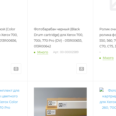
ой (Color
Фотобарабан черный (Black
Ролик очи
 Xerox 700,
Drum cartridge) для Xerox 700,
ролика ф
 013R00656,
700i, 770 Pro (DV) - 013R00655,
550, 560, 
013R00642
C70, C75, 
-
Много
Арт.: 00-00002589
Много