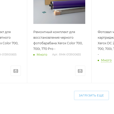
кт для
Ремонтный комплект для
Фотовал 
етного
восстановления черного
картридж
 Color 700,
фотобарабана Xerox Color 700,
Xerox DC 2
700i, 770 Pro -
700, 700i,
-
Много
K-013R00655
Арт.: RMK-013R00655
Много
ЗАГРУЗИТЬ ЕЩЕ