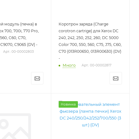
 модуль (печка) в
Коротрон заряда (Charge
x 700, 700i, 770 Pro,
corotron cartrige) для Xerox DC
 560, C60, C70,
240, 242, 250, 252, 260, DC 5000
C9070, C9065 (DV) -
Color 700, 550, 560, C75, J75, C60,
C70 (013R00650, 013R00630) (DV)
Арт.: 00-00002803
-
Много
Арт.: 00-00002817
Новинка