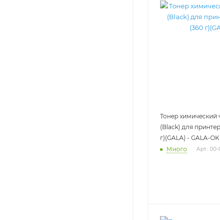
Тонер химический
(Black) для принте
г)(GALA) - GALA-OK
Много
Арт.: 00