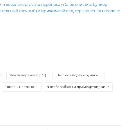
и
и
девелопер
,
лента переноса
и
блок очистки
,
бункер
ательный (печный) и прижимной вал
,
термопленка
и
ролики
1
Лента переноса (IBT)
1
Ролики подачи бумаги
1
Тонеры цветные
11
Фотобарабаны и драмкартриджи
3