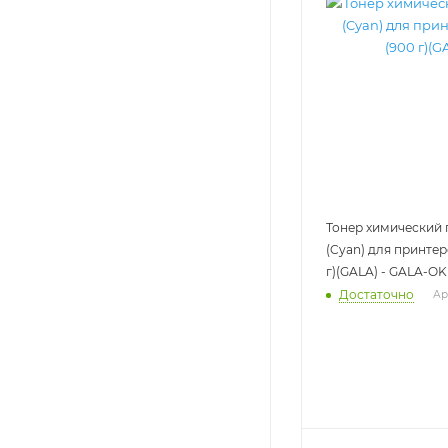
Тонер химический 
(Cyan) для принтер
г)(GALA) - GALA-OK
Достаточно
Ар