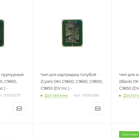
а пурпурный
Чип для картриджа голубой
Чип для 
0, C9650,
(Cyan) OKI C9600, C9650, C9800,
(Black) OK
c.) -
C9850 (DV Inc.) -
C9850 (DV 
Достаточно
Достат
т.: 00000270
Арт.: 00000269
Оригинал