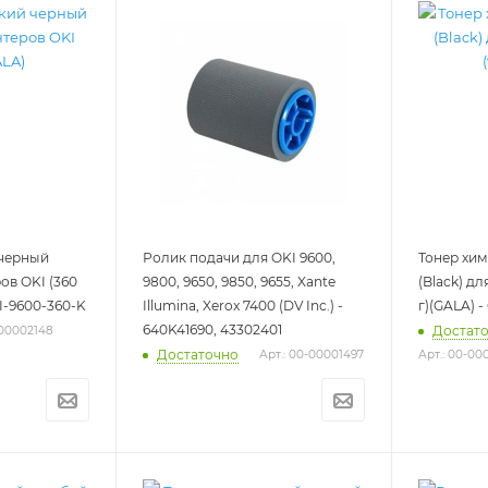
 черный
Ролик подачи для OKI 9600,
Тонер хи
ров OKI (360
9800, 9650, 9850, 9655, Xante
(Black) д
I-9600-360-K
Illumina, Xerox 7400 (DV Inc.) -
г)(GALA) 
640K41690, 43302401
Достат
-00002148
Достаточно
Арт.: 00-00001497
Арт.: 00-00