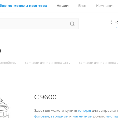
бор по модели принтера
Акции
Блог
Компания
+
З
0
—
—
устройству
Запчасти для принтера OKI
Запчасти для принтера 
C 9600
Здесь вы можете купить
тонеры
для заправки к
фотовал
,
зарядный
и
магнитный
ролик,
чистя