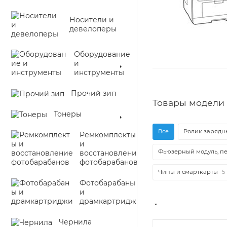
Носители и
девелоперы
Оборудование
и
инструменты
Прочий зип
Товары модели 
Тонеры
Все
Ролик зарядны
Ремкомплекты
и
Фьюзерный модуль, пе
восстановление
фотобарабанов
Чипы и смарткарты
5
Фотобарабаны
и
драмкартриджи
Чернила