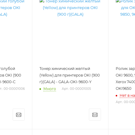
голубой
Тонер химический желтый
Ролик зар
ов OKI (900
(Yellow) для принтеров OKI (900
OKI 9600, 
I-9600-C
г)(GALA) - GALA-OKI-9600-Y
Xerox 7400
OKI9650
Много
т.: 00-00001006
Арт.: 00-00001005
Нет в н
Арт.: 00-0