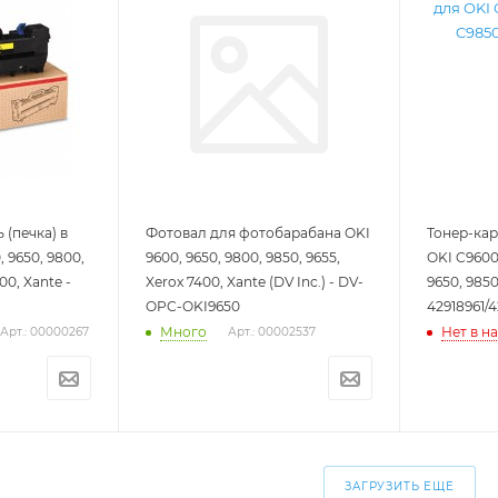
(печка) в
Фотовал для фотобарабана OKI
Тонер-ка
 9650, 9800,
9600, 9650, 9800, 9850, 9655,
OKI C9600
00, Xante -
Xerox 7400, Xante (DV Inc.) - DV-
9650, 9850
OPC-OKI9650
42918961/4
Много
Нет в н
Арт.: 00000267
Арт.: 00002537
ЗАГРУЗИТЬ ЕЩЕ