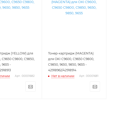
ртридж (YELLOW) для
Тонер-картридж (MAGENTA)
, C9650 C9800, C9850,
для OKI C9600, C9650 C9800,
, 9655 -
C9850, 9650, 9850, 9655 -
2918913
42918962/42918914
аличии
Нет в наличии
Арт.: 00001682
Арт.: 00001681