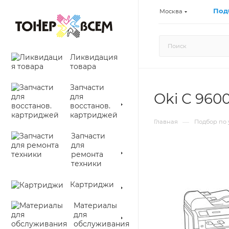
Под
Москва
Ликвидация
товара
Запчасти
Oki C 960
для
восстанов.
картриджей
—
Главная
Подбор по 
Запчасти
для
ремонта
техники
Картриджи
Материалы
для
обслуживания