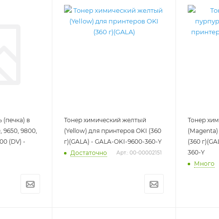
(печка) в
Тонер химический желтый
Тонер хи
 9650, 9800,
(Yellow) для принтеров OKI (360
(Magenta)
00 (DV) -
г)(GALA) - GALA-OKI-9600-360-Y
(360 г)(G
360-Y
Достаточно
Арт.: 00-00002151
Много