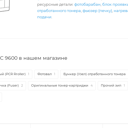
ресурсные детали:
фотобарабан
,
блок проявк
отработанного тонера
,
фьюзер (печку)
,
нагрев
подачи
.
C 9600 в нашем магазине
й (PCR Rroller)
1
Фотовал
1
Бункер (Узел) отработанного тонера
чка (Fuser)
2
Оригинальные тонер-картриджи
4
Прочий зип
1