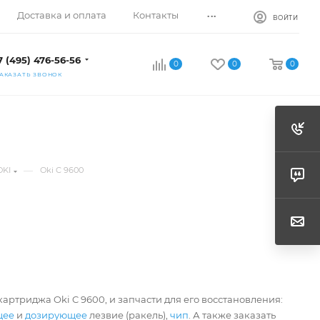
...
Доставка и оплата
Контакты
ВОЙТИ
7 (495) 476-56-56
0
0
0
АКАЗАТЬ ЗВОНОК
—
OKI
Oki C 9600
артриджа Oki C 9600, и запчасти для его восстановления:
щее
и
дозирующее
лезвие (ракель),
чип
. А также заказать