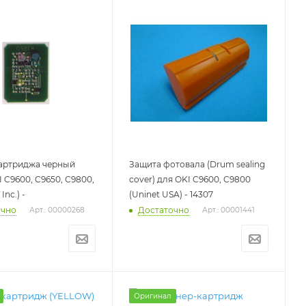
картриджа черный
Защита фотовала (Drum sealing
I C9600, C9650, C9800,
cover) для OKI C9600, C9800
Inc.) -
(Uninet USA) - 14307
очно
Достаточно
Арт.: 00000268
Арт.: 00001441
Оригинал