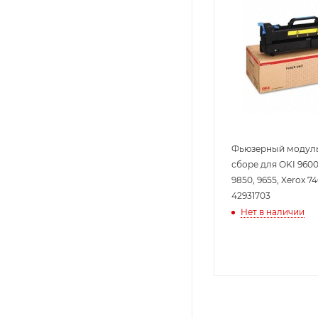
Фьюзерный модуль 
сборе для OKI 9600,
9850, 9655, Xerox 74
42931703
Нет в наличии