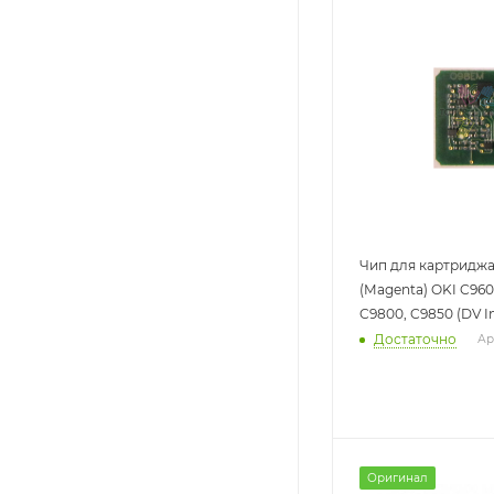
Чип для картридж
(Magenta) OKI C960
C9800, C9850 (DV In
Достаточно
Ар
Оригинал