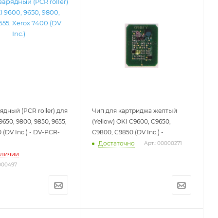
ядный (PCR roller) для
Чип для картриджа желтый
9650, 9800, 9850, 9655,
(Yellow) OKI C9600, C9650,
 (DV Inc.) - DV-PCR-
C9800, C9850 (DV Inc.) -
Достаточно
Арт.: 00000271
аличии
0000497