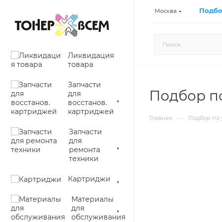
Подбо
Москва
Ликвидация
товара
Запчасти
Подбор по
для
восстанов.
картриджей
—
Главная
Подбор по 
Запчасти
для
ремонта
техники
Картриджи
Материалы
для
обслуживания