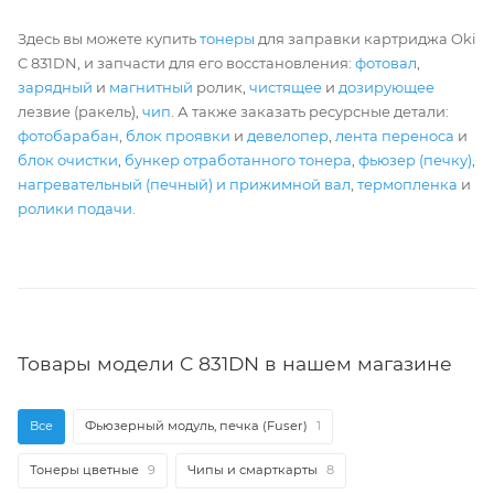
Здесь вы можете купить
тонеры
для заправки картриджа Oki
C 831DN, и запчасти для его восстановления:
фотовал
,
зарядный
и
магнитный
ролик,
чистящее
и
дозирующее
лезвие (ракель),
чип
. А также заказать ресурсные детали:
фотобарабан
,
блок проявки
и
девелопер
,
лента переноса
и
блок очистки
,
бункер отработанного тонера
,
фьюзер (печку)
,
нагревательный (печный) и прижимной вал
,
термопленка
и
ролики подачи
.
Товары модели C 831DN в нашем магазине
Все
Фьюзерный модуль, печка (Fuser)
1
Тонеры цветные
9
Чипы и смарткарты
8