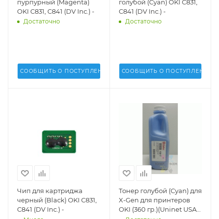
пурпурный (Magenta)
голубой (Cyan) OKI C831,
OKI C831, C841 (DV Inc.) -
C841 (DV Inc.) -
Достаточно
Достаточно
СООБЩИТЬ О ПОСТУПЛЕНИИ
СООБЩИТЬ О ПОСТУПЛЕНИИ
Чип для картриджа
Тонер голубой (Cyan) для
черный (Black) OKI C831,
X-Gen для принтеров
C841 (DV Inc.) -
OKI (360 гр.)(Uninet USA)
- 13617