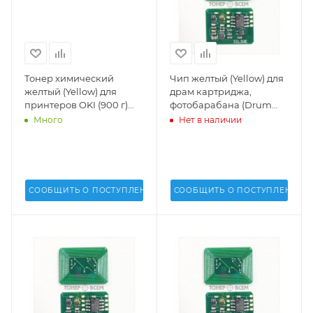
Тонер химический
Чип желтый (Yellow) для
желтый (Yellow) для
драм картриджа,
принтеров OKI (900 г)
фотобарабана (Drum
(GALA) - GALA-OKI-9600-
cartridge) OKI C822, C831,
Много
Нет в наличии
Y
C841 (DV Inc.) -
СООБЩИТЬ О ПОСТУПЛЕНИИ
СООБЩИТЬ О ПОСТУПЛЕНИИ