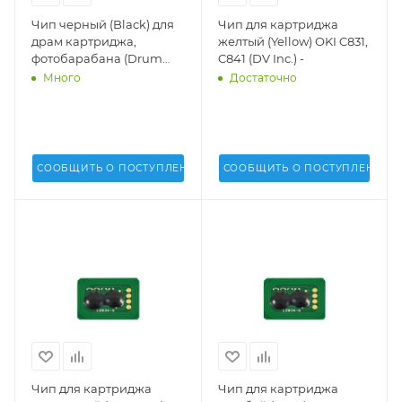
Чип черный (Black) для
Чип для картриджа
драм картриджа,
желтый (Yellow) OKI C831,
фотобарабана (Drum
C841 (DV Inc.) -
cartridge) OKI C822, C831,
Много
Достаточно
C841 (DV Inc.) -
СООБЩИТЬ О ПОСТУПЛЕНИИ
СООБЩИТЬ О ПОСТУПЛЕНИИ
Чип для картриджа
Чип для картриджа