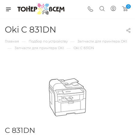
0
Oki C 831DN
—
—
Главная
Подбор по устройству
Запчасти для принтера OKI
—
—
Запчасти для принтера OKI
Oki C 831DN
C 831DN