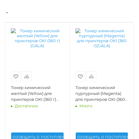
Тонер химический
Тонер химический
желтый (Yellow) для
пурпурный (Magenta)
принтеров OKI (360 г)
для принтеров OKI (360
(GALA) - GALA-OKI-9600-
г)(GALA) - GALA-OKI-
Достаточно
Много
360-Y
9600-360-Y
СООБЩИТЬ О ПОСТУПЛЕНИИ
СООБЩИТЬ О ПОСТУПЛЕНИИ