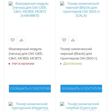
Фьюзерный модуль
Тонер химический
(печка) для OKI C831,
черный (Black) для
C841, MC853, MC873
принтеров OKI (900 г)
(44848805) - 44848805
(GALA) - GALA-OKI-9600-
Нет в наличии
Достаточно
K
СООБЩИТЬ О ПОСТУПЛЕНИИ
СООБЩИТЬ О ПОСТУПЛЕНИИ