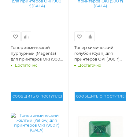
Тонер химический
Тонер химический
пурпурный (Magenta)
голубой (Cyan) для
для принтеров OKI (900
принтеров OKI (900 г)
г)(GALA) - GALA-OKI-
(GALA) - GALA-OKI-9600-
Достаточно
Достаточно
9600-M
C
СООБЩИТЬ О ПОСТУПЛЕНИИ
СООБЩИТЬ О ПОСТУПЛЕНИИ