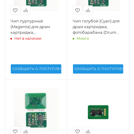
Чип пурпурный
Чип голубой (Cyan) для
(Magenta) для драм
драм картриджа,
картриджа,
фотобарабана (Drum
фотобарабана (Drum
cartridge) OKI C822, C831,
Нет в наличии
Много
cartridge) OKI C822, C831,
C841 (DV Inc.) -
C841 (DV Inc.) -
СООБЩИТЬ О ПОСТУПЛЕНИИ
СООБЩИТЬ О ПОСТУПЛЕНИИ