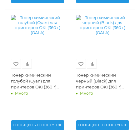
Тонер химический
Тонер химический
голубой (Cyan) для
черный (Black) для
принтеров OKI (360 г)
принтеров OKI (360 г)
(GALA) - GALA-OKI-9600-
(GALA) - GALA-OKI-9600-
Много
Много
360-C
360-K
СООБЩИТЬ О ПОСТУПЛЕНИИ
СООБЩИТЬ О ПОСТУПЛЕНИИ