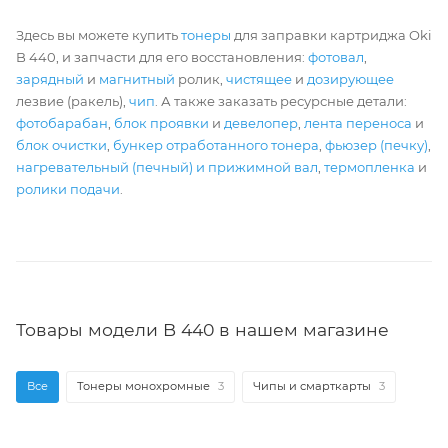
Здесь вы можете купить
тонеры
для заправки картриджа Oki
B 440, и запчасти для его восстановления:
фотовал
,
зарядный
и
магнитный
ролик,
чистящее
и
дозирующее
лезвие (ракель),
чип
. А также заказать ресурсные детали:
фотобарабан
,
блок проявки
и
девелопер
,
лента переноса
и
блок очистки
,
бункер отработанного тонера
,
фьюзер (печку)
,
нагревательный (печный) и прижимной вал
,
термопленка
и
ролики подачи
.
Товары модели B 440 в нашем магазине
Все
Тонеры монохромные
3
Чипы и смарткарты
3