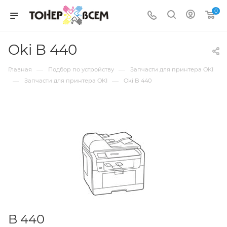
0
Oki B 440
—
—
Главная
Подбор по устройству
Запчасти для принтера OKI
—
—
Запчасти для принтера OKI
Oki B 440
B 440