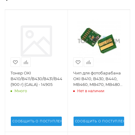
Тонер OKI
Чип для фотобарабана
B410/B411/B430/B431/B440/MB460/MB470/MB480
OKI B410, B430, B440,
(900 г) (GALA) - 14905
MB460, MB470, MB480
(25k стр.)(DV Inc.) -
Много
Нет в наличии
СООБЩИТЬ О ПОСТУПЛЕНИИ
СООБЩИТЬ О ПОСТУПЛЕНИИ