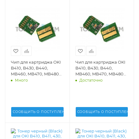
Чип для картриджа OKI
Чип для картриджа OKI
B410, B430, B440,
B410, B430, B440,
MB460, MB470, MB480
MB460, MB470, MB480
(7k стр.)(DV Inc.) -
(3,5k стр.)(DV Inc.) -
Много
Достаточно
СООБЩИТЬ О ПОСТУПЛЕНИИ
СООБЩИТЬ О ПОСТУПЛЕНИИ