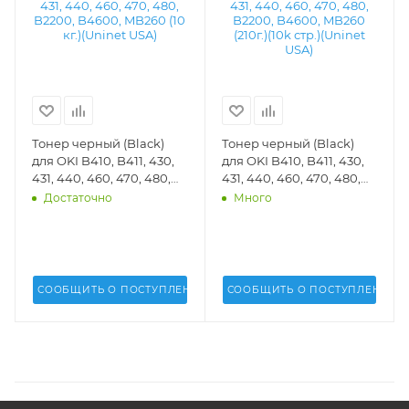
Тонер черный (Black)
Тонер черный (Black)
для OKI B410, B411, 430,
для OKI B410, B411, 430,
431, 440, 460, 470, 480,
431, 440, 460, 470, 480,
B2200, B4600, MB260 (10
B2200, B4600, MB260
Достаточно
Много
кг.)(Uninet USA) - 14905
(210г.)(10k стр.)(Uninet
USA) - 14387
СООБЩИТЬ О ПОСТУПЛЕНИИ
СООБЩИТЬ О ПОСТУПЛЕНИИ