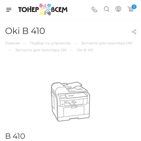
0
Oki B 410
—
—
Главная
Подбор по устройству
Запчасти для принтера OKI
—
—
Запчасти для принтера OKI
Oki B 410
B 410