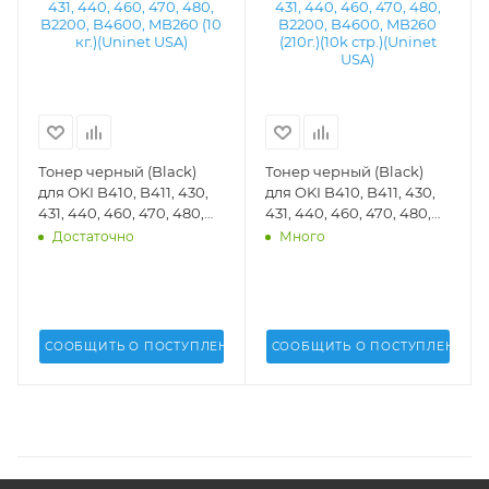
Тонер черный (Black)
Тонер черный (Black)
для OKI B410, B411, 430,
для OKI B410, B411, 430,
431, 440, 460, 470, 480,
431, 440, 460, 470, 480,
B2200, B4600, MB260 (10
B2200, B4600, MB260
Достаточно
Много
кг.)(Uninet USA) - 14905
(210г.)(10k стр.)(Uninet
USA) - 14387
СООБЩИТЬ О ПОСТУПЛЕНИИ
СООБЩИТЬ О ПОСТУПЛЕНИИ