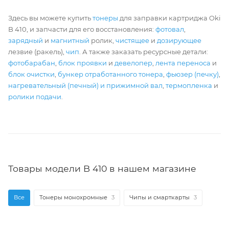
Здесь вы можете купить
тонеры
для заправки картриджа Oki
B 410, и запчасти для его восстановления:
фотовал
,
зарядный
и
магнитный
ролик,
чистящее
и
дозирующее
лезвие (ракель),
чип
. А также заказать ресурсные детали:
фотобарабан
,
блок проявки
и
девелопер
,
лента переноса
и
блок очистки
,
бункер отработанного тонера
,
фьюзер (печку)
,
нагревательный (печный) и прижимной вал
,
термопленка
и
ролики подачи
.
Товары модели B 410 в нашем магазине
Все
Тонеры монохромные
3
Чипы и смарткарты
3