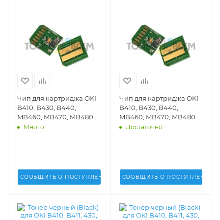
Чип для картриджа OKI
Чип для картриджа OKI
B410, B430, B440,
B410, B430, B440,
MB460, MB470, MB480
MB460, MB470, MB480
(7k стр.)(DV Inc.) -
(3,5k стр.)(DV Inc.) -
Много
Достаточно
СООБЩИТЬ О ПОСТУПЛЕНИИ
СООБЩИТЬ О ПОСТУПЛЕНИИ