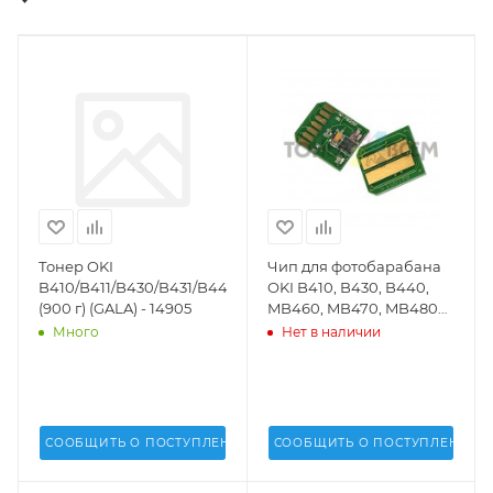
Тонер OKI
Чип для фотобарабана
B410/B411/B430/B431/B440/MB460/MB470/MB480
OKI B410, B430, B440,
(900 г) (GALA) - 14905
MB460, MB470, MB480
(25k стр.)(DV Inc.) -
Много
Нет в наличии
СООБЩИТЬ О ПОСТУПЛЕНИИ
СООБЩИТЬ О ПОСТУПЛЕНИИ