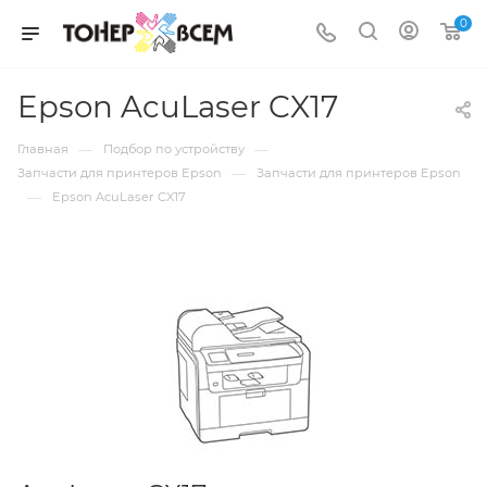
0
Epson AcuLaser CX17
—
—
Главная
Подбор по устройству
—
Запчасти для принтеров Epson
Запчасти для принтеров Epson
—
Epson AcuLaser CX17