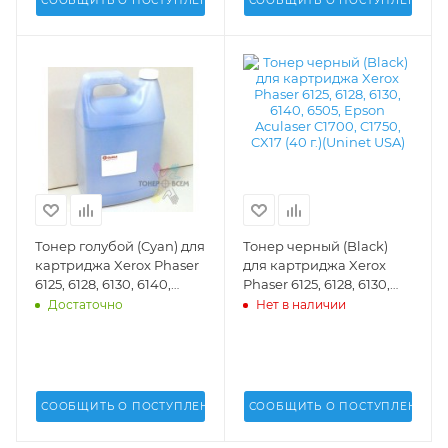
СООБЩИТЬ О ПОСТУПЛЕНИИ
СООБЩИТЬ О ПОСТУПЛЕНИИ
Тонер голубой (Cyan) для
Тонер черный (Black)
картриджа Xerox Phaser
для картриджа Xerox
6125, 6128, 6130, 6140,
Phaser 6125, 6128, 6130,
6505, Epson Aculaser
6140, 6505, Epson
Достаточно
Нет в наличии
C1700, C1750, CX17 (1 кг.)
Aculaser C1700, C1750,
(Uninet USA) - 17345
CX17 (40 г.)(Uninet USA) -
16659
СООБЩИТЬ О ПОСТУПЛЕНИИ
СООБЩИТЬ О ПОСТУПЛЕНИИ