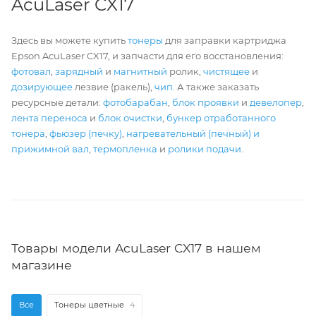
AcuLaser CX17
Здесь вы можете купить
тонеры
для заправки картриджа
Epson AcuLaser CX17, и запчасти для его восстановления:
фотовал
,
зарядный
и
магнитный
ролик,
чистящее
и
дозирующее
лезвие (ракель),
чип
. А также заказать
ресурсные детали:
фотобарабан
,
блок проявки
и
девелопер
,
лента переноса
и
блок очистки
,
бункер отработанного
тонера
,
фьюзер (печку)
,
нагревательный (печный) и
прижимной вал
,
термопленка
и
ролики подачи
.
Товары модели AcuLaser CX17 в нашем
магазине
Все
Тонеры цветные
4