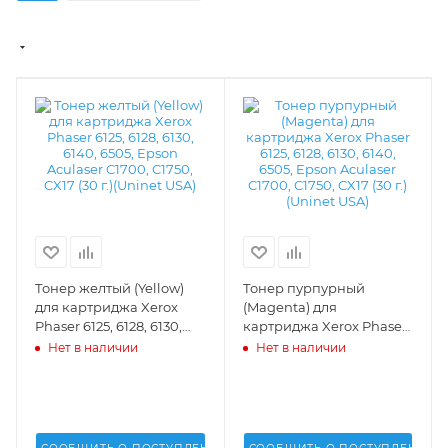
Тонер желтый (Yellow)
Тонер пурпурный
для картриджа Xerox
(Magenta) для
Phaser 6125, 6128, 6130,
картриджа Xerox Phaser
6140, 6505, Epson
6125, 6128, 6130, 6140,
Нет в наличии
Нет в наличии
Aculaser C1700, C1750,
6505, Epson Aculaser
CX17 (30 г.)(Uninet USA) -
C1700, C1750, CX17 (30 г.)
16662
(Uninet USA) - 16661