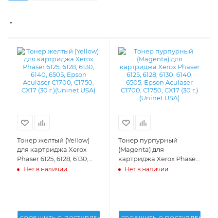
Тонер желтый (Yellow)
Тонер пурпурный
для картриджа Xerox
(Magenta) для
Phaser 6125, 6128, 6130,
картриджа Xerox Phaser
6140, 6505, Epson
6125, 6128, 6130, 6140,
Нет в наличии
Нет в наличии
Aculaser C1700, C1750,
6505, Epson Aculaser
CX17 (30 г.)(Uninet USA) -
C1700, C1750, CX17 (30 г.)
16662
(Uninet USA) - 16661