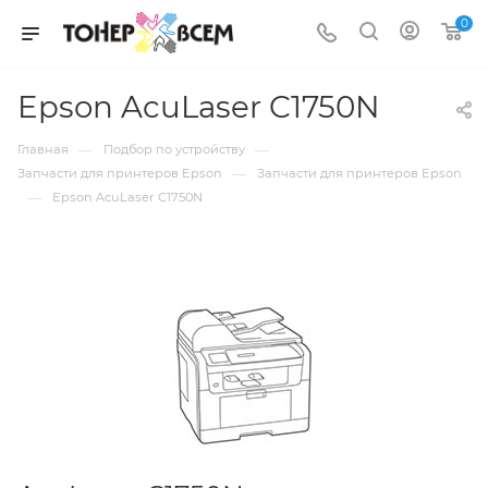
0
Epson AcuLaser C1750N
—
—
Главная
Подбор по устройству
—
Запчасти для принтеров Epson
Запчасти для принтеров Epson
—
Epson AcuLaser C1750N