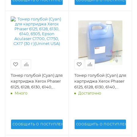
СООБЩИТЬ О ПОСТУПЛЕНИИ
СООБЩИТЬ О ПОСТУПЛЕНИИ
Тонер голубой (Cyan) для
Тонер голубой (Cyan) для
картриджа Xerox Phaser
картриджа Xerox Phaser
6125, 6128, 6130, 6140,
6125, 6128, 6130, 6140,
6505, Epson Aculaser
6505, Epson Aculaser
Много
Достаточно
C1700, C1750, CX17 (30 г.)
C1700, C1750, CX17 (1 кг.)
(Uninet USA) - 16660
(Uninet USA) - 17345
СООБЩИТЬ О ПОСТУПЛЕНИИ
СООБЩИТЬ О ПОСТУПЛЕНИИ