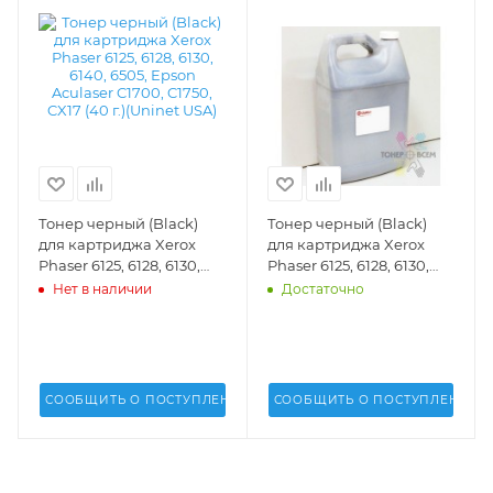
Тонер черный (Black)
Тонер черный (Black)
для картриджа Xerox
для картриджа Xerox
Phaser 6125, 6128, 6130,
Phaser 6125, 6128, 6130,
6140, 6505, Epson
6140, 6505, Epson
Нет в наличии
Достаточно
Aculaser C1700, C1750,
Aculaser C1700, C1750,
CX17 (40 г.)(Uninet USA) -
CX17 (1 кг.)(Uninet USA) -
16659
17344
СООБЩИТЬ О ПОСТУПЛЕНИИ
СООБЩИТЬ О ПОСТУПЛЕНИИ