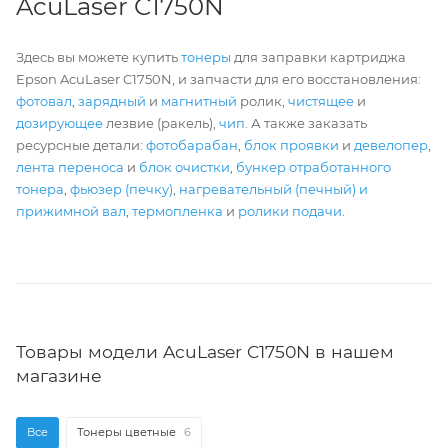
AcuLaser C1750N
Здесь вы можете купить
тонеры
для заправки картриджа
Epson AcuLaser C1750N, и запчасти для его восстановления:
фотовал
,
зарядный
и
магнитный
ролик,
чистящее
и
дозирующее
лезвие (ракель),
чип
. А также заказать
ресурсные детали:
фотобарабан
,
блок проявки
и
девелопер
,
лента переноса
и
блок очистки
,
бункер отработанного
тонера
,
фьюзер (печку)
,
нагревательный (печный) и
прижимной вал
,
термопленка
и
ролики подачи
.
Товары модели AcuLaser C1750N в нашем
магазине
Все
Тонеры цветные
6