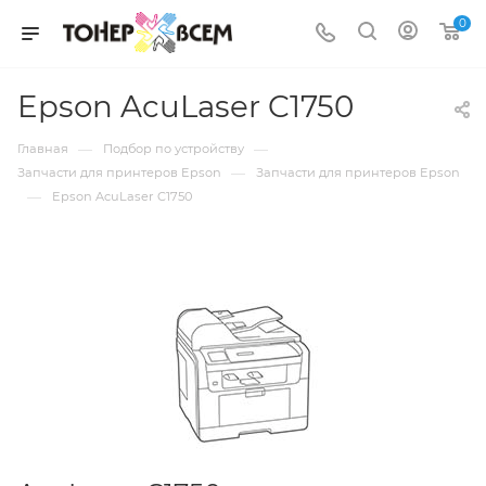
0
Epson AcuLaser C1750
—
—
Главная
Подбор по устройству
—
Запчасти для принтеров Epson
Запчасти для принтеров Epson
—
Epson AcuLaser C1750