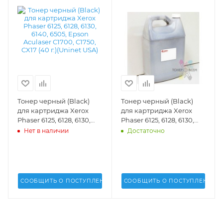
Тонер черный (Black)
Тонер черный (Black)
для картриджа Xerox
для картриджа Xerox
Phaser 6125, 6128, 6130,
Phaser 6125, 6128, 6130,
6140, 6505, Epson
6140, 6505, Epson
Нет в наличии
Достаточно
Aculaser C1700, C1750,
Aculaser C1700, C1750,
CX17 (40 г.)(Uninet USA) -
CX17 (1 кг.)(Uninet USA) -
16659
17344
СООБЩИТЬ О ПОСТУПЛЕНИИ
СООБЩИТЬ О ПОСТУПЛЕНИИ