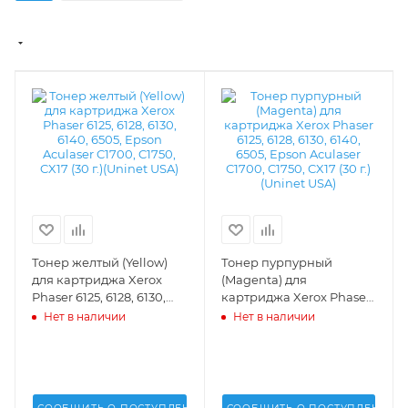
Тонер желтый (Yellow)
Тонер пурпурный
для картриджа Xerox
(Magenta) для
Phaser 6125, 6128, 6130,
картриджа Xerox Phaser
6140, 6505, Epson
6125, 6128, 6130, 6140,
Нет в наличии
Нет в наличии
Aculaser C1700, C1750,
6505, Epson Aculaser
CX17 (30 г.)(Uninet USA) -
C1700, C1750, CX17 (30 г.)
16662
(Uninet USA) - 16661