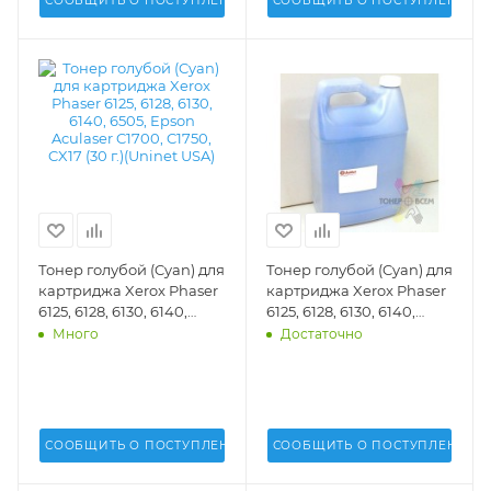
СООБЩИТЬ О ПОСТУПЛЕНИИ
СООБЩИТЬ О ПОСТУПЛЕНИИ
Тонер голубой (Cyan) для
Тонер голубой (Cyan) для
картриджа Xerox Phaser
картриджа Xerox Phaser
6125, 6128, 6130, 6140,
6125, 6128, 6130, 6140,
6505, Epson Aculaser
6505, Epson Aculaser
Много
Достаточно
C1700, C1750, CX17 (30 г.)
C1700, C1750, CX17 (1 кг.)
(Uninet USA) - 16660
(Uninet USA) - 17345
СООБЩИТЬ О ПОСТУПЛЕНИИ
СООБЩИТЬ О ПОСТУПЛЕНИИ