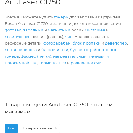
AcuLaser C1750
Здесь вы можете купить
тонеры
для заправки картриджа
Epson AcuLaser C1750, и запчасти для его восстановления:
фотовал
,
зарядный
и
магнитный
ролик,
чистящее
и
дозирующее
лезвие (ракель),
чип
. А также заказать
ресурсные детали:
фотобарабан
,
блок проявки
и
девелопер
,
лента переноса
и
блок очистки
,
бункер отработанного
тонера
,
фьюзер (печку)
,
нагревательный (печный) и
прижимной вал
,
термопленка
и
ролики подачи
.
Товары модели AcuLaser C1750 в нашем
магазине
Все
Тонеры цветные
6