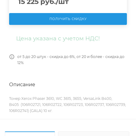
15 225
руб.
/шт
ПОЛУЧИТЬ СКИДКУ
Цена указана с учетом НДС!
от 5 до 20 штук - скидка до 6%, от 20 и более - скидка до
12%
Описание
Тонер Xerox Phaser 3610, WC 3615, 3655, VersaLink B400,
B405 (106R02721, 106R02722, 106R02723, 106R02737, 106R02739,
106R02741) (GALA) 10 кг.