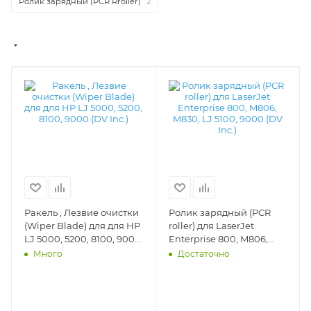
Ролик зарядный (PCR Rroller)
2
Ракель , Лезвие очистки
Ролик зарядный (PCR
(Wiper Blade) для для HP
roller) для LaserJet
LJ 5000, 5200, 8100, 9000
Enterprise 800, M806,
(DV Inc.) - WB-HP5000
M830, LJ 5100, 9000 (DV
Много
Достаточно
Inc.) - DV-PCR-HP830