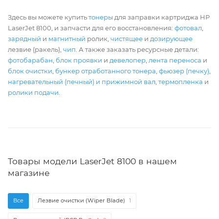
Здесь вы можете купить
тонеры
для заправки картриджа HP
LaserJet 8100, и запчасти для его восстановления:
фотовал
,
зарядный
и
магнитный
ролик,
чистящее
и
дозирующее
лезвие (ракель),
чип
. А также заказать ресурсные детали:
фотобарабан
,
блок проявки
и
девелопер
,
лента переноса
и
блок очистки
,
бункер отработанного тонера
,
фьюзер (печку)
,
нагревательный (печный) и прижимной вал
,
термопленка
и
ролики подачи
.
Товары модели LaserJet 8100 в нашем
магазине
Все
Лезвие очистки (Wiper Blade)
1