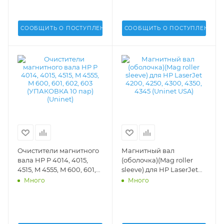
СООБЩИТЬ О ПОСТУПЛЕНИИ
СООБЩИТЬ О ПОСТУПЛЕНИИ
Очистители магнитного
Магнитный вал
вала HP P 4014, 4015,
(оболочка)(Mag roller
4515, M 4555, M 600, 601,
sleeve) для HP LaserJet
602, 603 (УПАКОВКА 10
4200, 4250, 4300, 4350,
Много
Много
пар)(Uninet) - 13146
4345 (Uninet USA) - 12367