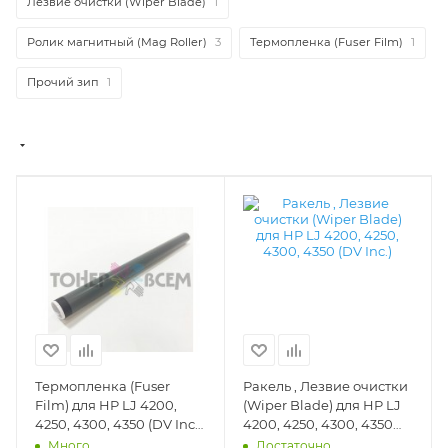
Лезвие очистки (Wiper Blade)
1
Ролик магнитный (Mag Roller)
3
Термопленка (Fuser Film)
1
Прочий зип
1
Термопленка (Fuser
Ракель , Лезвие очистки
Film) для HP LJ 4200,
(Wiper Blade) для HP LJ
4250, 4300, 4350 (DV Inc.)
4200, 4250, 4300, 4350
- DV-FF-HP4300
(DV Inc.) - DV-WB-
Много
Достаточно