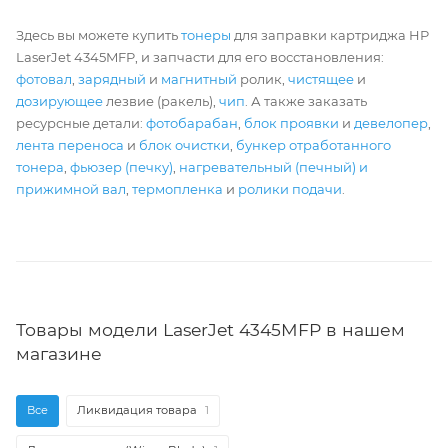
Здесь вы можете купить
тонеры
для заправки картриджа HP
LaserJet 4345MFP, и запчасти для его восстановления:
фотовал
,
зарядный
и
магнитный
ролик,
чистящее
и
дозирующее
лезвие (ракель),
чип
. А также заказать
ресурсные детали:
фотобарабан
,
блок проявки
и
девелопер
,
лента переноса
и
блок очистки
,
бункер отработанного
тонера
,
фьюзер (печку)
,
нагревательный (печный) и
прижимной вал
,
термопленка
и
ролики подачи
.
Товары модели LaserJet 4345MFP в нашем
магазине
Все
Ликвидация товара
1