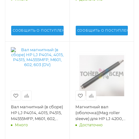
HP4200
СООБЩИТЬ О ПОСТУПЛЕНИИ
СООБЩИТЬ О ПОСТУПЛЕНИИ
Вал магнитный (в сборе)
Магнитный вал
HP LJ P4014, 4015, P4515,
(оболочка)(Mag roller
M4555MFP, M601, 602,
sleeve) для HP LJ 4200,
603 (DV) - DV-MR-H4015
4300 (Q1338, 1339, 5942,
Много
Достаточно
5945)(Static Control) -
HP43MDR-OS-20