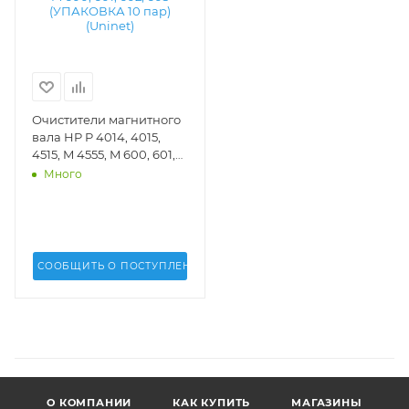
Очистители магнитного
вала HP P 4014, 4015,
4515, M 4555, M 600, 601,
602, 603 (УПАКОВКА 10
Много
пар)(Uninet) - 13146
СООБЩИТЬ О ПОСТУПЛЕНИИ
О КОМПАНИИ
КАК КУПИТЬ
МАГАЗИНЫ