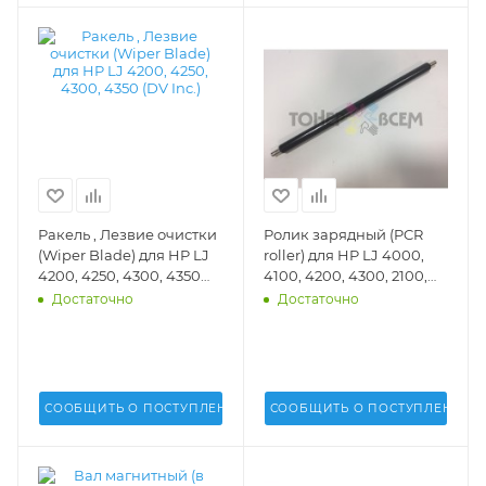
Ракель , Лезвие очистки
Ролик зарядный (PCR
(Wiper Blade) для HP LJ
roller) для HP LJ 4000,
4200, 4250, 4300, 4350
4100, 4200, 4300, 2100,
(DV Inc.) - DV-WB-
2300, 2400, P 3005, 3015,
Достаточно
Достаточно
HP4200
4014, 4015, 4515, M 4555,
M 601, 603, 630 (DV Inc.) -
DV-PCR-HP4014
СООБЩИТЬ О ПОСТУПЛЕНИИ
СООБЩИТЬ О ПОСТУПЛЕНИИ