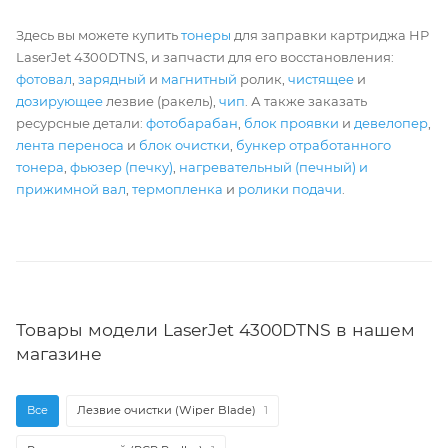
Здесь вы можете купить
тонеры
для заправки картриджа HP
LaserJet 4300DTNS, и запчасти для его восстановления:
фотовал
,
зарядный
и
магнитный
ролик,
чистящее
и
дозирующее
лезвие (ракель),
чип
. А также заказать
ресурсные детали:
фотобарабан
,
блок проявки
и
девелопер
,
лента переноса
и
блок очистки
,
бункер отработанного
тонера
,
фьюзер (печку)
,
нагревательный (печный) и
прижимной вал
,
термопленка
и
ролики подачи
.
Товары модели LaserJet 4300DTNS в нашем
магазине
Все
Лезвие очистки (Wiper Blade)
1