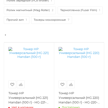
Ролик зарядный (PCR Rroller)
1
Ролик магнитный (Mag Roller)
2
Термопленка (Fuser Film)
1
Прочий зип
1
Тонеры монохромные
7
Тонер HP
Тонер HP
Универсальный (HG 221)
Универсальный (HG 220)
Handan (100 г) - HG-221-
Handan (100 г) - HG-220-
01
01
Нет в наличии
Достаточно