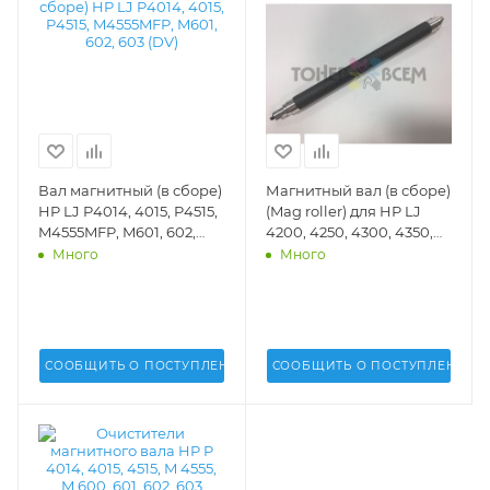
Вал магнитный (в сборе)
Магнитный вал (в сборе)
HP LJ P4014, 4015, P4515,
(Mag roller) для HP LJ
M4555MFP, M601, 602,
4200, 4250, 4300, 4350,
603 (DV) - DV-MR-H4015
4345 (Q1338, 1339, 5942,
Много
Много
5945)(DV Inc.) - DV-MR-
H4200-1
СООБЩИТЬ О ПОСТУПЛЕНИИ
СООБЩИТЬ О ПОСТУПЛЕНИИ