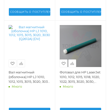
СООБЩИТЬ О ПОСТУПЛЕНИИ
СООБЩИТЬ О ПОСТУПЛЕНИИ
Вал магнитный
Фотовал для HP LaserJet
(оболочка) HP LJ 1010,
1010, 1012, 1015, 1018, 1020,
1012, 1015, 3015, 3020, 3030
1022, 3015, 3020, 3030,
(Q2612A) (DV) - DV-MRS-
3050, 3052, 3055, M1005,
Много
Много
H1010-10
M1300, M1319 (DV Inc.) -