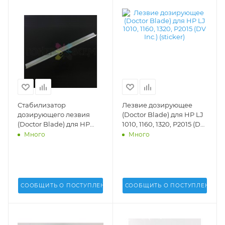
Стабилизатор
Лезвие дозирующее
дозирующего лезвия
(Doctor Blade) для HP LJ
(Doctor Blade) для HP
1010, 1160, 1320, P2015 (DV
LaserJet 1160, 1320, Pro
Inc.) (sticker) - DV-DB-
Много
Много
M401, Pro M425 (Uninet
H1010
USA) - 9959
СООБЩИТЬ О ПОСТУПЛЕНИИ
СООБЩИТЬ О ПОСТУПЛЕНИИ