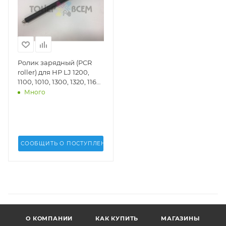
Ролик зарядный (PCR
roller) для HP LJ 1200,
1100, 1010, 1300, 1320, 1160,
1020, P2015, P2035, P2055
Много
(2612PCR)(DV Inc.) - DV-
PCR-C7115A
СООБЩИТЬ О ПОСТУПЛЕНИИ
О КОМПАНИИ
КАК КУПИТЬ
МАГАЗИНЫ