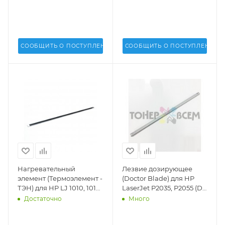
СООБЩИТЬ О ПОСТУПЛЕНИИ
СООБЩИТЬ О ПОСТУПЛЕНИИ
Нагревательный
Лезвие дозирующее
элемент (Термоэлемент -
(Doctor Blade) для HP
ТЭН) для HP LJ 1010, 1012,
LaserJet P2035, P2055 (DV
1015, 1018, 1022 (DV Inc.) -
Inc.) - DV-DB-HP2035
Достаточно
Много
RM1-0655-HE, RM10655HE