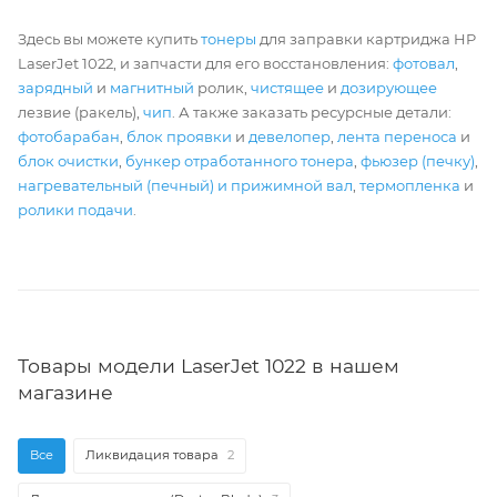
Здесь вы можете купить
тонеры
для заправки картриджа HP
LaserJet 1022, и запчасти для его восстановления:
фотовал
,
зарядный
и
магнитный
ролик,
чистящее
и
дозирующее
лезвие (ракель),
чип
. А также заказать ресурсные детали:
фотобарабан
,
блок проявки
и
девелопер
,
лента переноса
и
блок очистки
,
бункер отработанного тонера
,
фьюзер (печку)
,
нагревательный (печный) и прижимной вал
,
термопленка
и
ролики подачи
.
Товары модели LaserJet 1022 в нашем
магазине
Все
Ликвидация товара
2