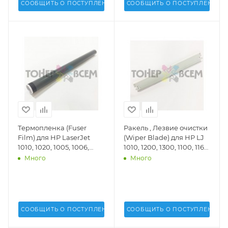
СООБЩИТЬ О ПОСТУПЛЕНИИ
СООБЩИТЬ О ПОСТУПЛЕНИИ
Термопленка (Fuser
Ракель , Лезвие очистки
Film) для HP LaserJet
(Wiper Blade) для HP LJ
1010, 1020, 1005, 1006,
1010, 1200, 1300, 1100, 1160,
1022,1015, 1160, 1320, P
1320, 2015, 5L (DV Inc.) -
Много
Много
2055, 2035, 2050 (DV Inc.) -
DV-WB-H1200-1
RG9-1493-FM3
СООБЩИТЬ О ПОСТУПЛЕНИИ
СООБЩИТЬ О ПОСТУПЛЕНИИ