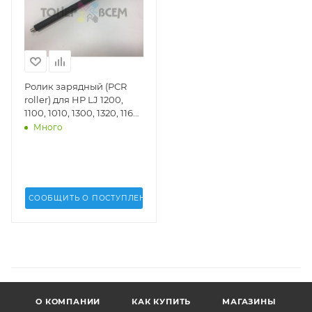
Ролик зарядный (PCR
roller) для HP LJ 1200,
1100, 1010, 1300, 1320, 1160,
1020, P2015, P2035, P2055
Много
(2612PCR)(DV Inc.) - DV-
PCR-C7115A
СООБЩИТЬ О ПОСТУПЛЕНИИ
О КОМПАНИИ
КАК КУПИТЬ
МАГАЗИНЫ