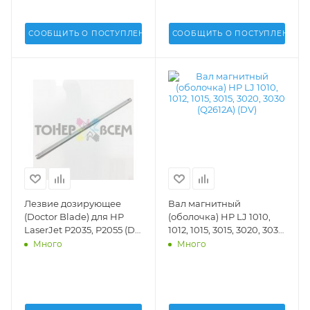
СООБЩИТЬ О ПОСТУПЛЕНИИ
СООБЩИТЬ О ПОСТУПЛЕНИИ
Лезвие дозирующее
Вал магнитный
(Doctor Blade) для HP
(оболочка) HP LJ 1010,
LaserJet P2035, P2055 (DV
1012, 1015, 3015, 3020, 3030
Inc.) - DV-DB-HP2035
(Q2612A) (DV) - DV-MRS-
Много
Много
H1010-10