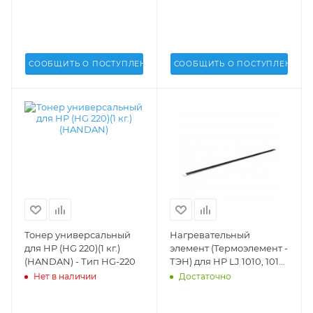
СООБЩИТЬ О ПОСТУПЛЕНИИ
СООБЩИТЬ О ПОСТУПЛЕНИИ
Тонер универсальный
Нагревательный
для HP (HG 220)(1 кг.)
элемент (Термоэлемент -
(HANDAN) - Тип HG-220
ТЭН) для HP LJ 1010, 1012,
1015, 1018, 1022 (DV Inc.) -
Нет в наличии
Достаточно
RM1-0655-HE, RM10655HE