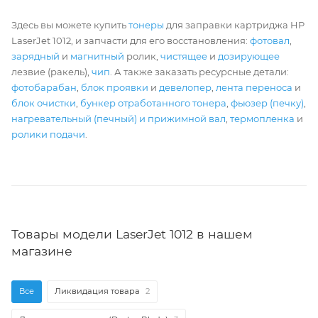
Здесь вы можете купить
тонеры
для заправки картриджа HP
LaserJet 1012, и запчасти для его восстановления:
фотовал
,
зарядный
и
магнитный
ролик,
чистящее
и
дозирующее
лезвие (ракель),
чип
. А также заказать ресурсные детали:
фотобарабан
,
блок проявки
и
девелопер
,
лента переноса
и
блок очистки
,
бункер отработанного тонера
,
фьюзер (печку)
,
нагревательный (печный) и прижимной вал
,
термопленка
и
ролики подачи
.
Товары модели LaserJet 1012 в нашем
магазине
Все
Ликвидация товара
2