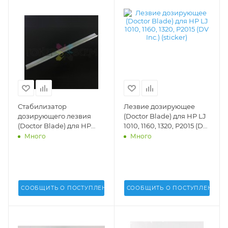
Стабилизатор
Лезвие дозирующее
дозирующего лезвия
(Doctor Blade) для HP LJ
(Doctor Blade) для HP
1010, 1160, 1320, P2015 (DV
LaserJet 1160, 1320, Pro
Inc.) (sticker) - DV-DB-
Много
Много
M401, Pro M425 (Uninet
H1010
USA) - 9959
СООБЩИТЬ О ПОСТУПЛЕНИИ
СООБЩИТЬ О ПОСТУПЛЕНИИ