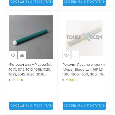
СООБЩИТЬ О ПОСТУПЛЕНИИ
СООБЩИТЬ О ПОСТУПЛЕНИИ
Фотовал для HP LaserJet
Ракель , Лезвие очистки
1010, 1012, 1015, 1018, 1020,
(Wiper Blade) для HP LJ
1022, 3015, 3020, 3030,
1010, 1200, 1300, 1100, 1160,
3050, 3052, 3055, M1005,
1320, 2015, 5L (DV Inc.) -
Много
Много
M1300, M1319 (DV Inc.) -
DV-WB-H1200-1
СООБЩИТЬ О ПОСТУПЛЕНИИ
СООБЩИТЬ О ПОСТУПЛЕНИИ