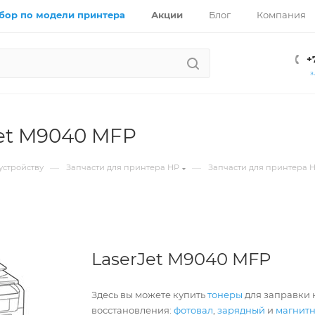
бор по модели принтера
Акции
Блог
Компания
+
З
et M9040 MFP
—
—
устройству
Запчасти для принтера HP
Запчасти для принтера 
LaserJet M9040 MFP
Здесь вы можете купить
тонеры
для заправки 
восстановления:
фотовал
,
зарядный
и
магнит