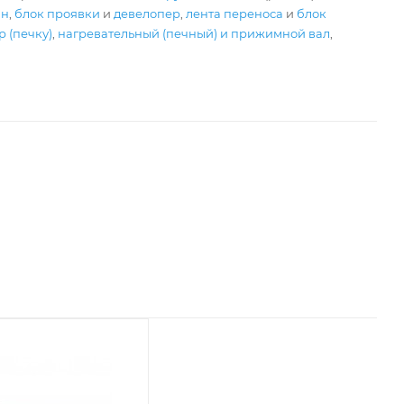
ан
,
блок проявки
и
девелопер
,
лента переноса
и
блок
 (печку)
,
нагревательный (печный) и прижимной вал
,