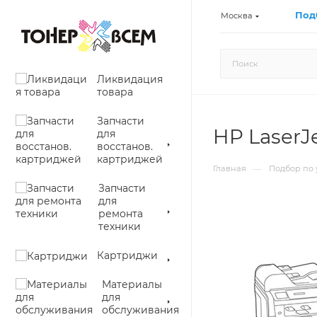
Под
Москва
Ликвидация
товара
Запчасти
HP LaserJ
для
восстанов.
картриджей
—
Главная
Подбор по 
Запчасти
для
ремонта
техники
Картриджи
Материалы
для
обслуживания