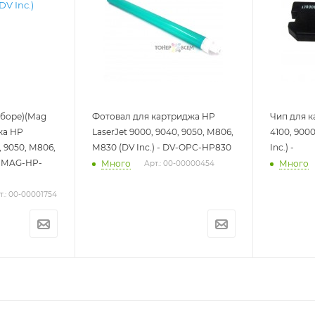
сборе)(Mag
Фотовал для картриджа HP
Чип для к
джа HP
LaserJet 9000, 9040, 9050, M806,
4100, 9000
, 9050, M806,
M830 (DV Inc.) - DV-OPC-HP830
Inc.) -
V-MAG-HP-
Много
Много
Арт.: 00-00000454
т.: 00-00001754