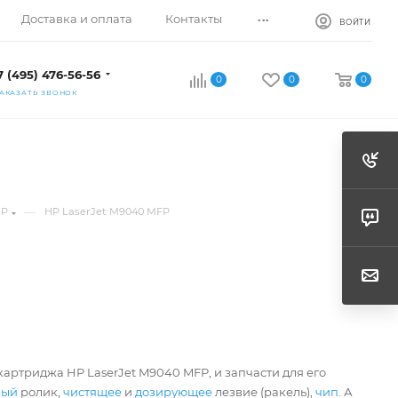
...
Доставка и оплата
Контакты
ВОЙТИ
7 (495) 476-56-56
0
0
0
АКАЗАТЬ ЗВОНОК
—
HP
HP LaserJet M9040 MFP
картриджа HP LaserJet M9040 MFP, и запчасти для его
ный
ролик,
чистящее
и
дозирующее
лезвие (ракель),
чип
. А