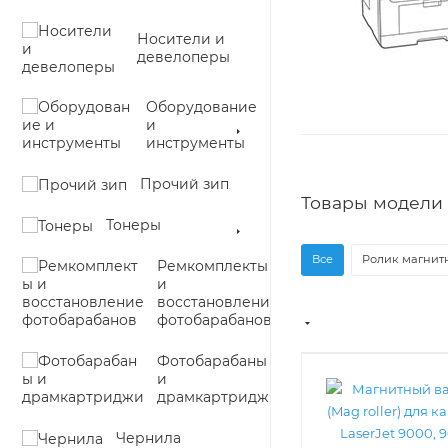
Носители и
девелоперы
Оборудование
и
инструменты
Прочий зип
Товары модели 
Тонеры
Все
Ролик магнитн
Ремкомплекты
и
восстановление
фотобарабанов
Фотобарабаны
и
драмкартриджи
Чернила