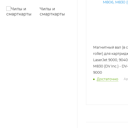
Чипы и
смарткарты
Магнитный вал (в 
roller) для картри
LaserJet 9000, 9040
M830 (DV Inc.) - D
9000
Достаточно
Ар