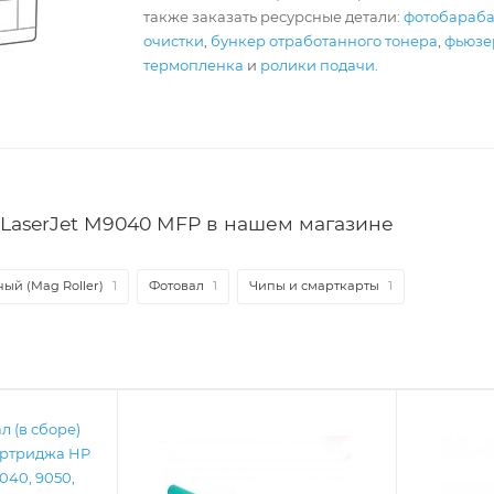
также заказать ресурсные детали:
фотобараб
очистки
,
бункер отработанного тонера
,
фьюзер
термопленка
и
ролики подачи
.
LaserJet M9040 MFP в нашем магазине
ый (Mag Roller)
1
Фотовал
1
Чипы и смарткарты
1