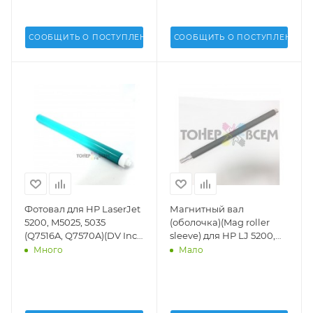
СООБЩИТЬ О ПОСТУПЛЕНИИ
СООБЩИТЬ О ПОСТУПЛЕНИИ
Фотовал для HP LaserJet
Магнитный вал
5200, M5025, 5035
(оболочка)(Mag roller
(Q7516A, Q7570A)(DV Inc.)
sleeve) для HP LJ 5200,
-
M5025, 5035 (Q7516)(DV
Много
Мало
Inc.) - DV-MRS-H5200-1