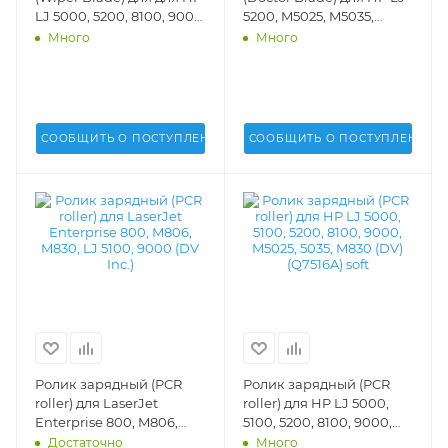
LJ 5000, 5200, 8100, 9000
5200, M5025, M5035,
(DV Inc.) - WB-HP5000
M435, M701, M706, M712
Много
Много
(DV Inc.) - DV-DB-HP5200
СООБЩИТЬ О ПОСТУПЛЕНИИ
СООБЩИТЬ О ПОСТУПЛЕНИИ
Ролик зарядный (PCR
Ролик зарядный (PCR
roller) для LaserJet
roller) для HP LJ 5000,
Enterprise 800, M806,
5100, 5200, 8100, 9000,
M830, LJ 5100, 9000 (DV
M5025, 5035, M830 (DV)
Достаточно
Много