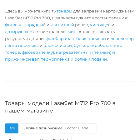
Здесь вы можете купить
тонеры
для заправки картриджа HP
LaserJet M712 Pro 700, и запчасти для его восстановления:
фотовал
,
зарядный
и
магнитный
ролик,
чистящее
и
дозирующее
лезвие (ракель),
чип
. А также заказать
ресурсные детали:
фотобарабан
,
блок проявки
и
девелопер
,
лента переноса
и
блок очистки
,
бункер отработанного
тонера
,
фьюзер (печку)
,
нагревательный (печный) и
прижимной вал
,
термопленка
и
ролики подачи
.
Товары модели LaserJet M712 Pro 700 в
нашем магазине
Все
Лезвие дозирующее (Doctor Blade)
1