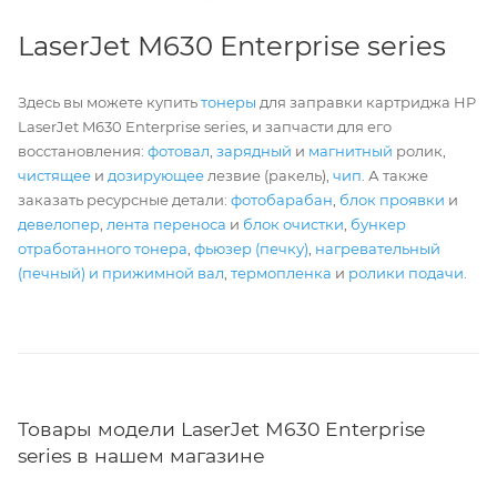
LaserJet M630 Enterprise series
Здесь вы можете купить
тонеры
для заправки картриджа HP
LaserJet M630 Enterprise series, и запчасти для его
восстановления:
фотовал
,
зарядный
и
магнитный
ролик,
чистящее
и
дозирующее
лезвие (ракель),
чип
. А также
заказать ресурсные детали:
фотобарабан
,
блок проявки
и
девелопер
,
лента переноса
и
блок очистки
,
бункер
отработанного тонера
,
фьюзер (печку)
,
нагревательный
(печный) и прижимной вал
,
термопленка
и
ролики подачи
.
Товары модели LaserJet M630 Enterprise
series в нашем магазине