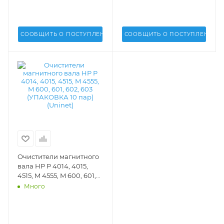
СООБЩИТЬ О ПОСТУПЛЕНИИ
СООБЩИТЬ О ПОСТУПЛЕНИИ
Очистители магнитного
вала HP P 4014, 4015,
4515, M 4555, M 600, 601,
602, 603 (УПАКОВКА 10
Много
пар)(Uninet) - 13146