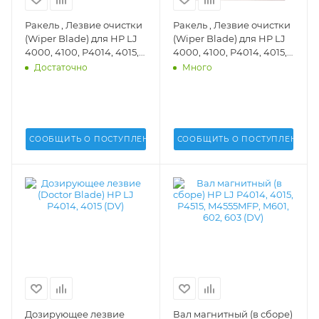
Ракель , Лезвие очистки
Ракель , Лезвие очистки
(Wiper Blade) для HP LJ
(Wiper Blade) для HP LJ
4000, 4100, P4014, 4015,
4000, 4100, P4014, 4015,
M4555, M601, 602, 603
M4555, M601, 602, 603 (DV
Достаточно
Много
(DV) 10 - DV-WB-H4000-
Inc.) - DV-WB-H4000-1
10
СООБЩИТЬ О ПОСТУПЛЕНИИ
СООБЩИТЬ О ПОСТУПЛЕНИИ
Дозирующее лезвие
Вал магнитный (в сборе)