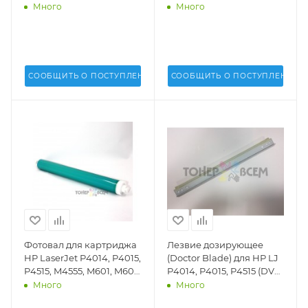
Inc.) -
Inc.) -
Много
Много
СООБЩИТЬ О ПОСТУПЛЕНИИ
СООБЩИТЬ О ПОСТУПЛЕНИИ
Фотовал для картриджа
Лезвие дозирующее
HP LaserJet P4014, P4015,
(Doctor Blade) для HP LJ
P4515, M4555, M601, M602,
P4014, P4015, P4515 (DV
M603 (DV Inc.) -
Inc.) - DV-DB-H4015-1
Много
Много