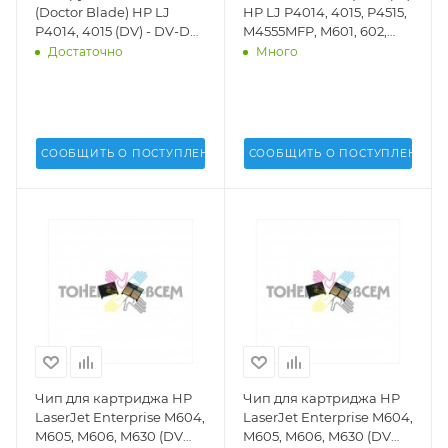
(Doctor Blade) HP LJ
HP LJ P4014, 4015, P4515,
P4014, 4015 (DV) - DV-DB-
M4555MFP, M601, 602,
H4015-10
603 (DV) - DV-MR-H4015
Достаточно
Много
СООБЩИТЬ О ПОСТУПЛЕНИИ
СООБЩИТЬ О ПОСТУПЛЕНИИ
Чип для картриджа HP
Чип для картриджа HP
LaserJet Enterprise M604,
LaserJet Enterprise M604,
M605, M606, M630 (DV
M605, M606, M630 (DV