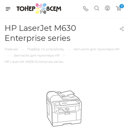
0
HP LaserJet M630
Enterprise series
—
—
Главная
Подбор по устройству
Запчасти для принтера HP
—
—
Запчасти для принтера HP
HP LaserJet M630 Enterprise series