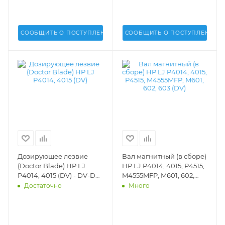
10
СООБЩИТЬ О ПОСТУПЛЕНИИ
СООБЩИТЬ О ПОСТУПЛЕНИИ
Дозирующее лезвие
Вал магнитный (в сборе)
(Doctor Blade) HP LJ
HP LJ P4014, 4015, P4515,
P4014, 4015 (DV) - DV-DB-
M4555MFP, M601, 602,
H4015-10
603 (DV) - DV-MR-H4015
Достаточно
Много