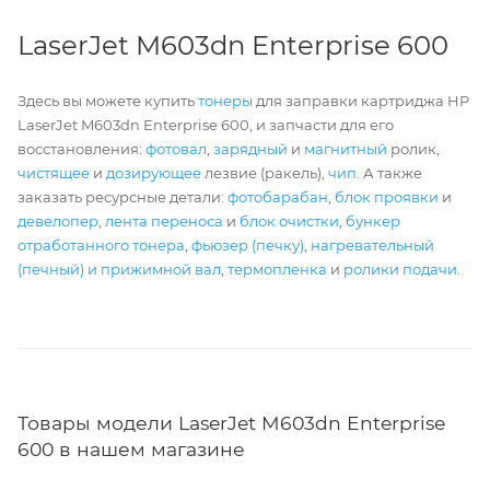
LaserJet M603dn Enterprise 600
Здесь вы можете купить
тонеры
для заправки картриджа HP
LaserJet M603dn Enterprise 600, и запчасти для его
восстановления:
фотовал
,
зарядный
и
магнитный
ролик,
чистящее
и
дозирующее
лезвие (ракель),
чип
. А также
заказать ресурсные детали:
фотобарабан
,
блок проявки
и
девелопер
,
лента переноса
и
блок очистки
,
бункер
отработанного тонера
,
фьюзер (печку)
,
нагревательный
(печный) и прижимной вал
,
термопленка
и
ролики подачи
.
Товары модели LaserJet M603dn Enterprise
600 в нашем магазине