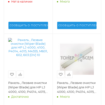
(METAL)(DV Inc.) -
Нет в наличии
Много
SLLJP4015, RL1-0478-
000000
СООБЩИТЬ О ПОСТУПЛЕНИИ
СООБЩИТЬ О ПОСТУПЛЕНИИ
Ракель , Лезвие очистки
Ракель , Лезвие очистки
(Wiper Blade) для HP LJ
(Wiper Blade) для HP LJ
4000, 4100, P4014, 4015,
4000, 4100, P4014, 4015,
M4555, M601, 602, 603
M4555, M601, 602, 603 (DV
Достаточно
Много
(DV) 10 - DV-WB-H4000-
Inc.) - DV-WB-H4000-1