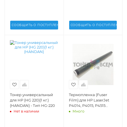
СООБЩИТЬ О ПОСТУПЛЕНИИ
СООБЩИТЬ О ПОСТУПЛЕНИИ
Тонер универсальный
Термопленка (Fuser
для HP (HG 220)(1 кг.)
Film) для HP LaserJet
(HANDAN) - Тип HG-220
P4014, P4015, P4515
(METAL)(DV Inc.) -
Нет в наличии
Много
SLLJP4015, RL1-0478-
000000