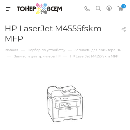
0
HP LaserJet M4555fskm
MFP
—
—
Главная
Подбор по устройству
Запчасти для принтера HP
—
—
Запчасти для принтера HP
HP LaserJet M4555fskm MFP