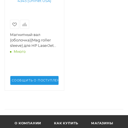
Магнитный вал
(оболочка)(Mag roller
sleeve) для HP LaserJet
4200, 4250, 4300, 4350,
Много
4345 (Uninet USA) - 12367
СООБЩИТЬ О ПОСТУПЛЕНИИ
О КОМПАНИИ
КАК КУПИТЬ
МАГАЗИНЫ