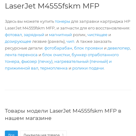
LaserJet M4555fskm MFP
Здесь вы можете купить
тонеры
для заправки картриджа HP
LaserJet M4555fskm MFP, и запчасти для его восстановления:
фотовал
,
зарядный
и
магнитный
ролик,
чистящее
и
дозирующее
лезвие (ракель),
чип
. А также заказать
ресурсные детали:
фотобарабан
,
блок проявки
и
девелопер
,
лента переноса
и
блок очистки
,
бункер отработанного
тонера
,
фьюзер (печку)
,
нагревательный (печный) и
прижимной вал
,
термопленка
и
ролики подачи
.
Товары модели LaserJet M4555fskm MFP в
нашем магазине
Все
Ликвидация товара
1