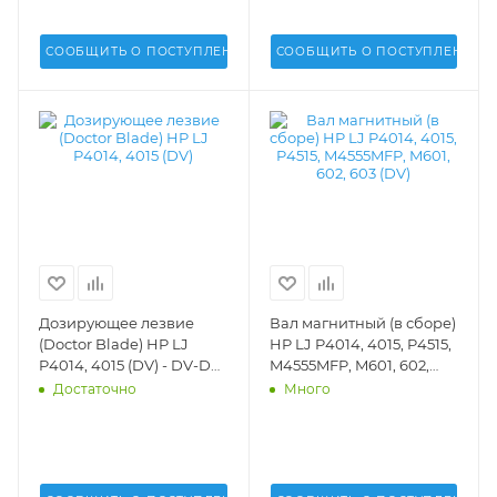
СООБЩИТЬ О ПОСТУПЛЕНИИ
СООБЩИТЬ О ПОСТУПЛЕНИИ
Дозирующее лезвие
Вал магнитный (в сборе)
(Doctor Blade) HP LJ
HP LJ P4014, 4015, P4515,
P4014, 4015 (DV) - DV-DB-
M4555MFP, M601, 602,
H4015-10
603 (DV) - DV-MR-H4015
Достаточно
Много