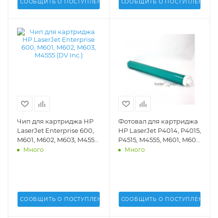
СООБЩИТЬ О ПОСТУПЛЕНИИ
СООБЩИТЬ О ПОСТУПЛЕНИИ
Чип для картриджа HP
Фотовал для картриджа
LaserJet Enterprise 600,
HP LaserJet P4014, P4015,
M601, M602, M603, M4555
P4515, M4555, M601, M602,
(DV Inc.) -
M603 (DV Inc.) -
Много
Много
СООБЩИТЬ О ПОСТУПЛЕНИИ
СООБЩИТЬ О ПОСТУПЛЕНИИ