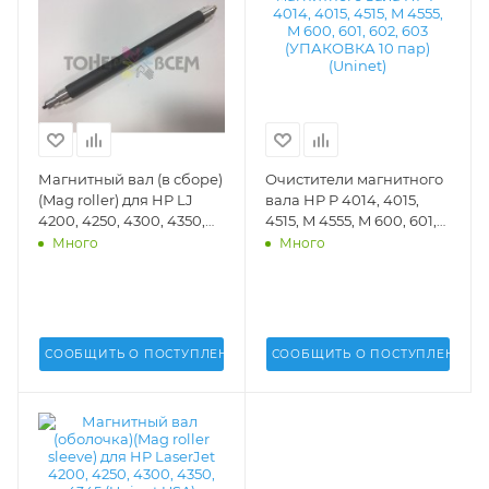
Магнитный вал (в сборе)
Очистители магнитного
(Mag roller) для HP LJ
вала HP P 4014, 4015,
4200, 4250, 4300, 4350,
4515, M 4555, M 600, 601,
4345 (Q1338, 1339, 5942,
602, 603 (УПАКОВКА 10
Много
Много
5945)(DV Inc.) - DV-MR-
пар)(Uninet) - 13146
H4200-1
СООБЩИТЬ О ПОСТУПЛЕНИИ
СООБЩИТЬ О ПОСТУПЛЕНИИ