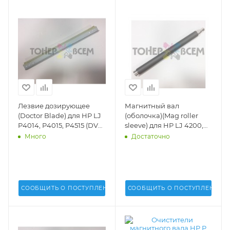
Лезвие дозирующее
Магнитный вал
(Doctor Blade) для HP LJ
(оболочка)(Mag roller
P4014, P4015, P4515 (DV
sleeve) для HP LJ 4200,
Inc.) - DV-DB-H4015-1
4300 (Q1338, 1339, 5942,
Много
Достаточно
5945)(Static Control) -
HP43MDR-OS-20
СООБЩИТЬ О ПОСТУПЛЕНИИ
СООБЩИТЬ О ПОСТУПЛЕНИИ