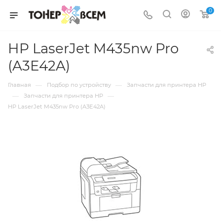
0
HP LaserJet M435nw Pro
(A3E42A)
—
—
Главная
Подбор по устройству
Запчасти для принтера HP
—
—
Запчасти для принтера HP
HP LaserJet M435nw Pro (A3E42A)