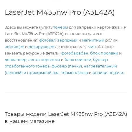
LaserJet M435nw Pro (A3E42A)
Здесь вы можете купить
тонеры
для заправки картриджа HP
LaserJet M435nw Pro (A3E42A), и запчасти для его
восстановления:
фотовал
,
зарядный
и
магнитный
ролик,
чистящее
и
дозирующее
лезвие (ракель),
чип
. А также
заказать ресурсные детали:
фотобарабан
,
блок проявки
и
девелопер
,
лента переноса
и
блок очистки
,
бункер
отработанного тонера
,
фьюзер (печку)
,
нагревательный
(печный) и прижимной вал
,
термопленка
и
ролики подачи
.
Товары модели LaserJet M435nw Pro (A3E42A)
в нашем магазине