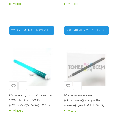
M435, M701, M706, M712
Много
Много
(DV Inc.) - DV-DB-HP5200
СООБЩИТЬ О ПОСТУПЛЕНИИ
СООБЩИТЬ О ПОСТУПЛЕНИИ
Фотовал для HP LaserJet
Магнитный вал
5200, M5025, 5035
(оболочка)(Mag roller
(Q7516A, Q7570A)(DV Inc.)
sleeve) для HP LJ 5200,
-
M5025, 5035 (Q7516)(DV
Много
Мало
Inc.) - DV-MRS-H5200-1